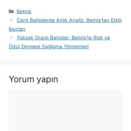
Kategoriler
Betnis
Canlı Bahislerde Anlık Analiz: Betnis’ten Etkili
İpuçları
Yüksek Oranlı Bahisler: Betnis’te Risk ve
Ödül Dengesi Sağlama Yöntemleri
Yorum yapın
Yorum