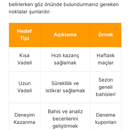
belirlerken göz önünde bulundurmanız gereken
noktalar şunlardır:
Hedef
Açıklama
Örnek
Tipi
Kısa
Hızlı kazanç
Haftalık
Vadeli
sağlamak
maçlar
Sezon
Uzun
Süreklilik ve
geneli
Vadeli
istikrar sağlamak
bahisleri
Bahis ve analiz
Deneyim
Deneme
becerilerini
Kazanma
kuponları
geliştirmek