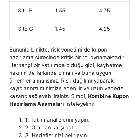
Site B
1.55
4.75
Site C
1.45
4.25
Bununla birlikte, risk yönetimi de kupon
hazırlama sürecinde kritik bir rol oynamaktadır.
Herhangi bir yatırımda olduğu gibi, kaybetme
riskinin de farkında olmalı ve buna uygun
önlemler almalısınız. Risk dağılımı yaparak,
kayıplarınızı minimize edebilir ve uzun vadede
kazanç sağlayabilirsiniz. Şimdi,
Kombine Kupon
Hazırlama Aşamaları
listeleyelim:
1. Takım analizlerini yapın.
2. Oranları karşılaştırın.
3. Hedeflerinizi belirleyin.