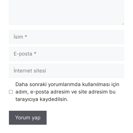
İsim
E-
posta
İnternet
sitesi
Daha sonraki yorumlarımda kullanılması için
adım, e-posta adresim ve site adresim bu
tarayıcıya kaydedilsin.