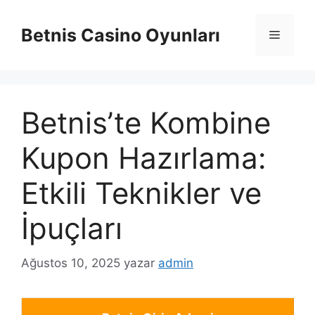
İçeriğe
atla
Betnis Casino Oyunları
Menü
Betnis’te Kombine
Kupon Hazırlama:
Etkili Teknikler ve
İpuçları
Ağustos 10, 2025
yazar
admin