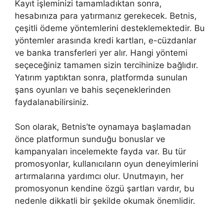
Kayıt işleminizi tamamladıktan sonra,
hesabınıza para yatırmanız gerekecek. Betnis,
çeşitli ödeme yöntemlerini desteklemektedir. Bu
yöntemler arasında kredi kartları, e-cüzdanlar
ve banka transferleri yer alır. Hangi yöntemi
seçeceğiniz tamamen sizin tercihinize bağlıdır.
Yatırım yaptıktan sonra, platformda sunulan
şans oyunları ve bahis seçeneklerinden
faydalanabilirsiniz.
Son olarak, Betnis’te oynamaya başlamadan
önce platformun sunduğu bonuslar ve
kampanyaları incelemekte fayda var. Bu tür
promosyonlar, kullanıcıların oyun deneyimlerini
artırmalarına yardımcı olur. Unutmayın, her
promosyonun kendine özgü şartları vardır, bu
nedenle dikkatli bir şekilde okumak önemlidir.