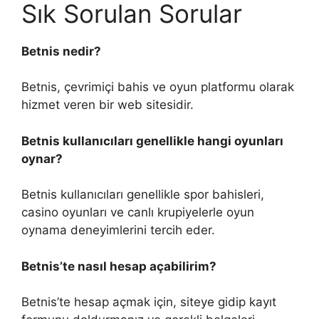
Sık Sorulan Sorular
Betnis nedir?
Betnis, çevrimiçi bahis ve oyun platformu olarak
hizmet veren bir web sitesidir.
Betnis kullanıcıları genellikle hangi oyunları
oynar?
Betnis kullanıcıları genellikle spor bahisleri,
casino oyunları ve canlı krupiyelerle oyun
oynama deneyimlerini tercih eder.
Betnis’te nasıl hesap açabilirim?
Betnis’te hesap açmak için, siteye gidip kayıt