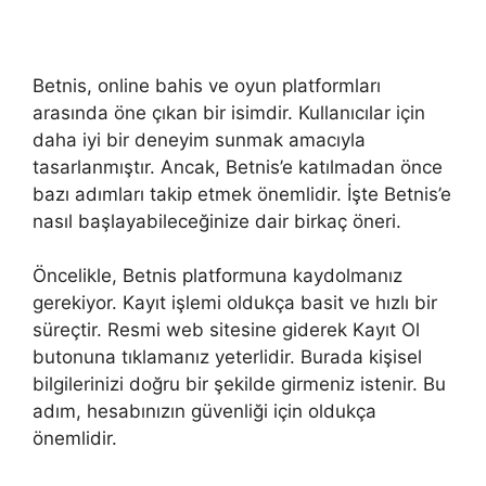
Betnis, online bahis ve oyun platformları
arasında öne çıkan bir isimdir. Kullanıcılar için
daha iyi bir deneyim sunmak amacıyla
tasarlanmıştır. Ancak, Betnis’e katılmadan önce
bazı adımları takip etmek önemlidir. İşte Betnis’e
nasıl başlayabileceğinize dair birkaç öneri.
Öncelikle, Betnis platformuna kaydolmanız
gerekiyor. Kayıt işlemi oldukça basit ve hızlı bir
süreçtir. Resmi web sitesine giderek Kayıt Ol
butonuna tıklamanız yeterlidir. Burada kişisel
bilgilerinizi doğru bir şekilde girmeniz istenir. Bu
adım, hesabınızın güvenliği için oldukça
önemlidir.