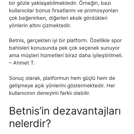
bir gözle yaklaşabilmektedir. Örneğin, bazı
kullanıcılar bonus fırsatlarını ve promosyonları
çok beğenirken, diğerleri eksik gördükleri
yönlerin altını çizmektedir.
Betnis, gerçekten iyi bir platform. Özellikle spor
bahisleri konusunda pek çok seçenek sunuyor
ama müşteri hizmetleri biraz daha iyileştirilmeli.
– Ahmet T.
Sonuç olarak, platformun hem güçlü hem de
gelişmeye açık yönlerini göstermektedir. Her
kullanıcının deneyimi farklı olabilir.
Betnis’in dezavantajları
nelerdir?