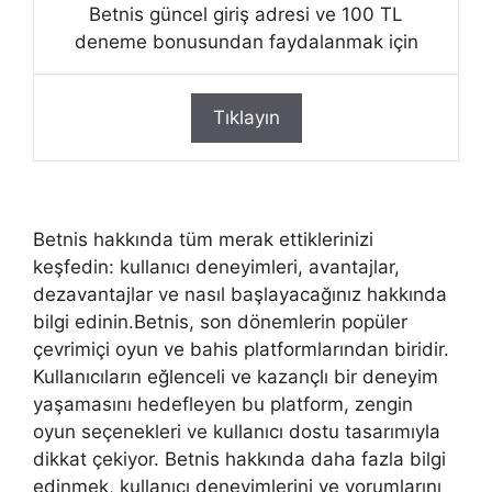
Betnis güncel giriş adresi ve 100 TL
deneme bonusundan faydalanmak için
Tıklayın
Betnis hakkında tüm merak ettiklerinizi
keşfedin: kullanıcı deneyimleri, avantajlar,
dezavantajlar ve nasıl başlayacağınız hakkında
bilgi edinin.Betnis, son dönemlerin popüler
çevrimiçi oyun ve bahis platformlarından biridir.
Kullanıcıların eğlenceli ve kazançlı bir deneyim
yaşamasını hedefleyen bu platform, zengin
oyun seçenekleri ve kullanıcı dostu tasarımıyla
dikkat çekiyor. Betnis hakkında daha fazla bilgi
edinmek, kullanıcı deneyimlerini ve yorumlarını