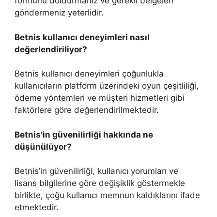
formunu doldurmanız ve gerekli belgeleri
göndermeniz yeterlidir.
Betnis kullanıcı deneyimleri nasıl
değerlendiriliyor?
Betnis kullanıcı deneyimleri çoğunlukla
kullanıcıların platform üzerindeki oyun çeşitliliği,
ödeme yöntemleri ve müşteri hizmetleri gibi
faktörlere göre değerlendirilmektedir.
Betnis’in güvenilirliği hakkında ne
düşünülüyor?
Betnis’in güvenilirliği, kullanıcı yorumları ve
lisans bilgilerine göre değişiklik göstermekle
birlikte, çoğu kullanıcı memnun kaldıklarını ifade
etmektedir.