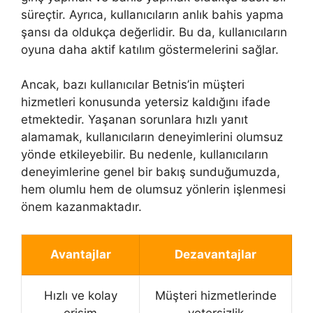
süreçtir. Ayrıca, kullanıcıların anlık bahis yapma
şansı da oldukça değerlidir. Bu da, kullanıcıların
oyuna daha aktif katılım göstermelerini sağlar.
Ancak, bazı kullanıcılar Betnis’in müşteri
hizmetleri konusunda yetersiz kaldığını ifade
etmektedir. Yaşanan sorunlara hızlı yanıt
alamamak, kullanıcıların deneyimlerini olumsuz
yönde etkileyebilir. Bu nedenle, kullanıcıların
deneyimlerine genel bir bakış sunduğumuzda,
hem olumlu hem de olumsuz yönlerin işlenmesi
önem kazanmaktadır.
Avantajlar
Dezavantajlar
Hızlı ve kolay
Müşteri hizmetlerinde
erişim
yetersizlik