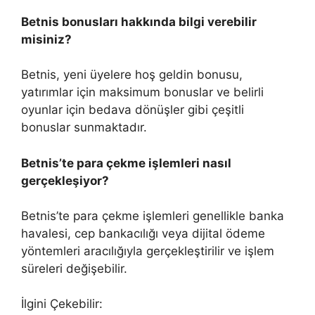
Betnis bonusları hakkında bilgi verebilir
misiniz?
Betnis, yeni üyelere hoş geldin bonusu,
yatırımlar için maksimum bonuslar ve belirli
oyunlar için bedava dönüşler gibi çeşitli
bonuslar sunmaktadır.
Betnis’te para çekme işlemleri nasıl
gerçekleşiyor?
Betnis’te para çekme işlemleri genellikle banka
havalesi, cep bankacılığı veya dijital ödeme
yöntemleri aracılığıyla gerçekleştirilir ve işlem
süreleri değişebilir.
İlgini Çekebilir: