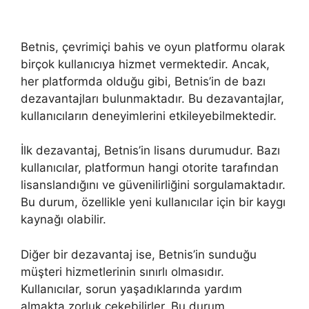
Betnis, çevrimiçi bahis ve oyun platformu olarak
birçok kullanıcıya hizmet vermektedir. Ancak,
her platformda olduğu gibi, Betnis’in de bazı
dezavantajları bulunmaktadır. Bu dezavantajlar,
kullanıcıların deneyimlerini etkileyebilmektedir.
İlk dezavantaj, Betnis’in lisans durumudur. Bazı
kullanıcılar, platformun hangi otorite tarafından
lisanslandığını ve güvenilirliğini sorgulamaktadır.
Bu durum, özellikle yeni kullanıcılar için bir kaygı
kaynağı olabilir.
Diğer bir dezavantaj ise, Betnis’in sunduğu
müşteri hizmetlerinin sınırlı olmasıdır.
Kullanıcılar, sorun yaşadıklarında yardım
almakta zorluk çekebilirler. Bu durum,