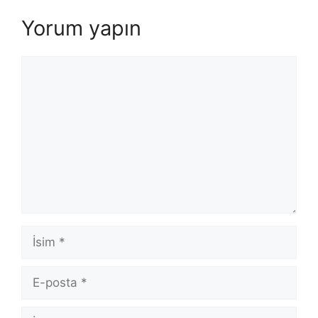
Yorum yapın
Yorum
İsim
E-
posta
İnternet