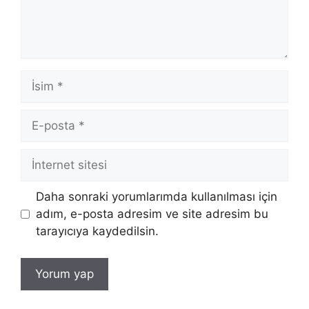
İsim
E-
posta
İnternet
sitesi
Daha sonraki yorumlarımda kullanılması için
adım, e-posta adresim ve site adresim bu
tarayıcıya kaydedilsin.