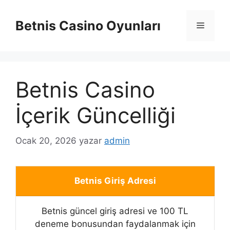
İçeriğe
atla
Betnis Casino Oyunları
Menü
Betnis Casino
İçerik Güncelliği
Ocak 20, 2026
yazar
admin
Betnis Giriş Adresi
Betnis güncel giriş adresi ve 100 TL
deneme bonusundan faydalanmak için