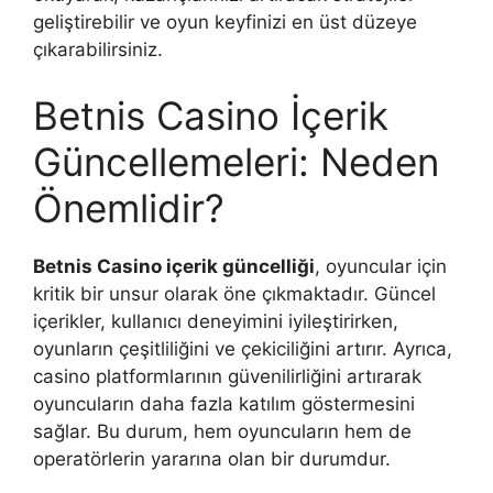
geliştirebilir ve oyun keyfinizi en üst düzeye
çıkarabilirsiniz.
Betnis Casino İçerik
Güncellemeleri: Neden
Önemlidir?
Betnis Casino içerik güncelliği
, oyuncular için
kritik bir unsur olarak öne çıkmaktadır. Güncel
içerikler, kullanıcı deneyimini iyileştirirken,
oyunların çeşitliliğini ve çekiciliğini artırır. Ayrıca,
casino platformlarının güvenilirliğini artırarak
oyuncuların daha fazla katılım göstermesini
sağlar. Bu durum, hem oyuncuların hem de
operatörlerin yararına olan bir durumdur.