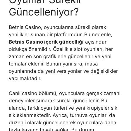
Güncelleniyor?
Betnis Casino, oyuncularına sürekli olarak
yenilikler sunan bir platformdur. Bu nedenle,
Betnis Casino içerik güncelliği
açısından
oldukça önemlidir. Özellikle slot oyunları, her
zaman en son grafiklerle güncellenir ve yeni
temalar eklenir. Bunun yanı sıra, masa
oyunlarında da yeni versiyonlar ve değişiklikler
yapılmaktadır.
Canlı casino bölümü, oyunculara gerçek zamanlı
deneyimler sunarak sürekli güncellenir. Bu
alanda, farklı oyun türleri ve yeni krupiyeler sık
sık eklenmektedir. Ayrıca, turnuva oyunları da
düzenli olarak güncellenerek oyunculara daha
fazla kazanç fırsatı sağlar. Bu durum,