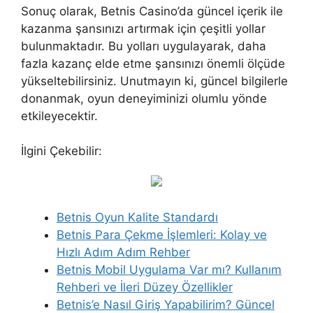
Sonuç olarak, Betnis Casino’da güncel içerik ile
kazanma şansınızı artırmak için çeşitli yollar
bulunmaktadır. Bu yolları uygulayarak, daha
fazla kazanç elde etme şansınızı önemli ölçüde
yükseltebilirsiniz. Unutmayın ki, güncel bilgilerle
donanmak, oyun deneyiminizi olumlu yönde
etkileyecektir.
İlgini Çekebilir:
Betnis Oyun Kalite Standardı
Betnis Para Çekme İşlemleri: Kolay ve
Hızlı Adım Adım Rehber
Betnis Mobil Uygulama Var mı? Kullanım
Rehberi ve İleri Düzey Özellikler
Betnis’e Nasıl Giriş Yapabilirim? Güncel