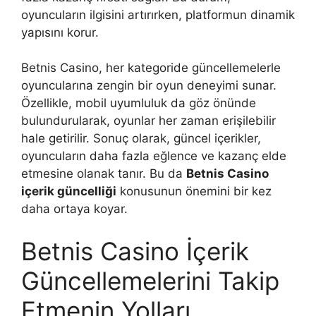
oyuncuların ilgisini artırırken, platformun dinamik
yapısını korur.
Betnis Casino, her kategoride güncellemelerle
oyuncularına zengin bir oyun deneyimi sunar.
Özellikle, mobil uyumluluk da göz önünde
bulundurularak, oyunlar her zaman erişilebilir
hale getirilir. Sonuç olarak, güncel içerikler,
oyuncuların daha fazla eğlence ve kazanç elde
etmesine olanak tanır. Bu da
Betnis Casino
içerik güncelliği
konusunun önemini bir kez
daha ortaya koyar.
Betnis Casino İçerik
Güncellemelerini Takip
Etmenin Yolları