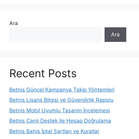
Ara
Ara
Recent Posts
Betnis Güncel Kampanya Takip Yöntemleri
Betnis Lisans Bilgisi ve Güvenilirlik Raporu
Betnis Mobil Uyumlu Tasarım İncelemesi
Betnis Canlı Destek ile Hesap Doğrulama
Betnis Bahis İptal Şartları ve Kurallar