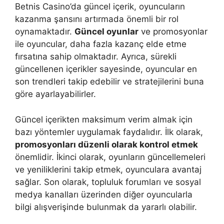
Betnis Casino’da güncel içerik, oyuncuların
kazanma şansını artırmada önemli bir rol
oynamaktadır.
Güncel oyunlar
ve promosyonlar
ile oyuncular, daha fazla kazanç elde etme
fırsatına sahip olmaktadır. Ayrıca, sürekli
güncellenen içerikler sayesinde, oyuncular en
son trendleri takip edebilir ve stratejilerini buna
göre ayarlayabilirler.
Güncel içerikten maksimum verim almak için
bazı yöntemler uygulamak faydalıdır. İlk olarak,
promosyonları düzenli olarak kontrol etmek
önemlidir. İkinci olarak, oyunların güncellemeleri
ve yeniliklerini takip etmek, oyunculara avantaj
sağlar. Son olarak, topluluk forumları ve sosyal
medya kanalları üzerinden diğer oyuncularla
bilgi alışverişinde bulunmak da yararlı olabilir.