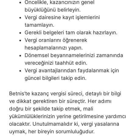
Öncelikle, kazancınızın genel
büyüklüğünü belirleyin.
Vergi dairesine kayıt işlemlerini
tamamlayın.
Gerekli belgeleri tam olarak hazırlayın.
Vergi oranlarını öğrenerek
hesaplamalarınızı yapın.
Dönemsel beyannamelerinizi zamanında
vereceğinizi taahhüt edin.
Vergi avantajlarından faydalanmak için
güncel bilgileri takip edin.
Betnis’te kazanç vergisi süreci, detaylı bir bilgi
ve dikkat gerektiren bir süreçtir. Her adımı
doğru bir şekilde takip etmek, mali
yükümlülüklerinizin yerine getirilmesine yardımcı
olacaktır. Unutulmamalıdır ki, vergi yasalarına
uymak, her bireyin sorumluluğudur.