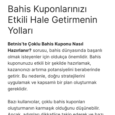
Bahis Kuponlarınızı
Etkili Hale Getirmenin
Yolları
Betnis’te Çoklu Bahis Kuponu Nasıl
Hazırlanır?
sorusu, bahis dünyasında başarılı
olmak isteyenler için oldukça önemlidir. Bahis
kuponunuzu etkili bir şekilde hazırlamak,
kazancınızı artırma potansiyelini beraberinde
getirir. Bu nedenle, doğru stratejilerini
uygulamak ve kapsamlı bir plan oluşturmak
gereklidir.
Bazı kullanıcılar, çoklu bahis kuponları
oluşturmanın karmaşık olduğunu düşünebilir.
Ancak, adımları dikkatlice takip ederek ve bazı