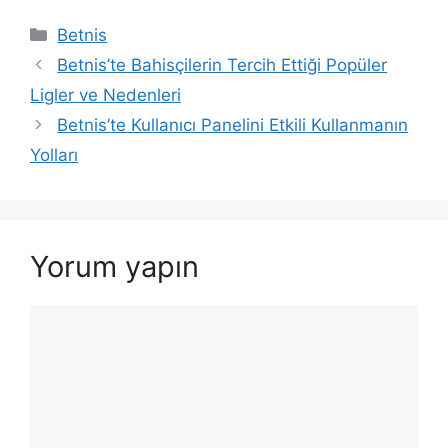
Kategoriler
Betnis
Betnis’te Bahisçilerin Tercih Ettiği Popüler
Ligler ve Nedenleri
Betnis’te Kullanıcı Panelini Etkili Kullanmanın
Yolları
Yorum yapın
Yorum