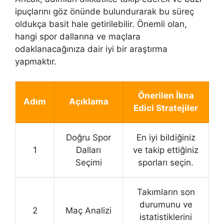
ipuçlarını göz önünde bulundurarak bu süreç
oldukça basit hale getirilebilir. Önemli olan,
hangi spor dallarına ve maçlara
odaklanacağınıza dair iyi bir araştırma
yapmaktır.
Önerilen İkna
Adım
Açıklama
Edici Stratejiler
Doğru Spor
En iyi bildiğiniz
1
Dalları
ve takip ettiğiniz
Seçimi
sporları seçin.
Takımların son
durumunu ve
2
Maç Analizi
istatistiklerini