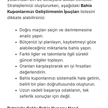
Stratejilerinizi oluştururken, aşağıdaki
Bahis
Kuponlarınızı Geliştirmenin İpuçları
listesini
dikkate alabilirsiniz:
Doğru maçları seçin ve derinlemesine
analiz yapın.
Bütçenizi iyi planlayın, kaybetmeyi göze
alabileceğiniz miktarlarla bahis yapın.
Farklı ligler ve takımlarla ilgili sürekli
güncel bilgiler toplayın.
Oranları karşılaştırarak en iyi fırsatları
değerlendirin.
Bahis kuponlarınızı sistematik hale getirin,
belirli bir plan doğrultusunda oluşturun.
Uzun vadeli başarıya odaklanın, tek
seferlik sonuçlar için değil.