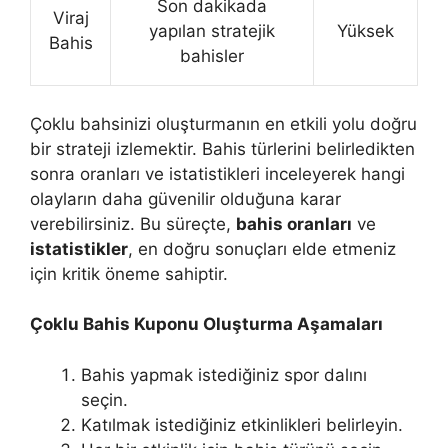
Son dakikada
Viraj
yapılan stratejik
Yüksek
Bahis
bahisler
Çoklu bahsinizi oluşturmanın en etkili yolu doğru
bir strateji izlemektir. Bahis türlerini belirledikten
sonra oranları ve istatistikleri inceleyerek hangi
olayların daha güvenilir olduğuna karar
verebilirsiniz. Bu süreçte,
bahis oranları
ve
istatistikler
, en doğru sonuçları elde etmeniz
için kritik öneme sahiptir.
Çoklu Bahis Kuponu Oluşturma Aşamaları
Bahis yapmak istediğiniz spor dalını
seçin.
Katılmak istediğiniz etkinlikleri belirleyin.