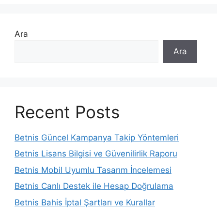
Ara
Ara
Recent Posts
Betnis Güncel Kampanya Takip Yöntemleri
Betnis Lisans Bilgisi ve Güvenilirlik Raporu
Betnis Mobil Uyumlu Tasarım İncelemesi
Betnis Canlı Destek ile Hesap Doğrulama
Betnis Bahis İptal Şartları ve Kurallar