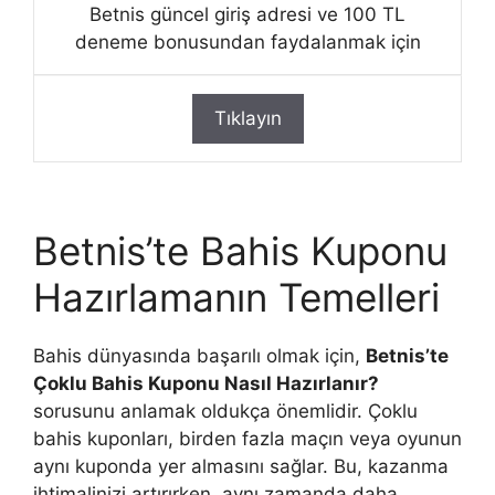
Betnis güncel giriş adresi ve 100 TL
deneme bonusundan faydalanmak için
Tıklayın
Betnis’te Bahis Kuponu
Hazırlamanın Temelleri
Bahis dünyasında başarılı olmak için,
Betnis’te
Çoklu Bahis Kuponu Nasıl Hazırlanır?
sorusunu anlamak oldukça önemlidir. Çoklu
bahis kuponları, birden fazla maçın veya oyunun
aynı kuponda yer almasını sağlar. Bu, kazanma
ihtimalinizi artırırken, aynı zamanda daha