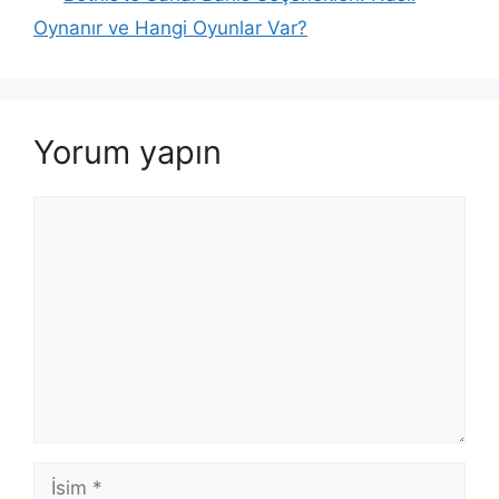
Oynanır ve Hangi Oyunlar Var?
Yorum yapın
Yorum
İsim