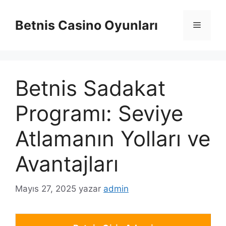
İçeriğe
atla
Betnis Casino Oyunları
Menü
Betnis Sadakat
Programı: Seviye
Atlamanın Yolları ve
Avantajları
Mayıs 27, 2025
yazar
admin