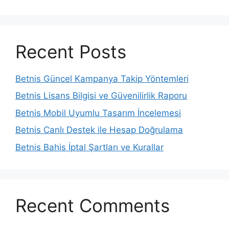
Recent Posts
Betnis Güncel Kampanya Takip Yöntemleri
Betnis Lisans Bilgisi ve Güvenilirlik Raporu
Betnis Mobil Uyumlu Tasarım İncelemesi
Betnis Canlı Destek ile Hesap Doğrulama
Betnis Bahis İptal Şartları ve Kurallar
Recent Comments