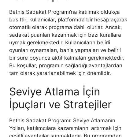
Betnis Sadakat Programı’na katılmak oldukça
basittir; kullanıcılar, platformda bir hesap açarak
otomatik olarak programa dahil olurlar. Ancak,
sadakat puanları kazanmak için bazı kurallara
uymak gerekmektedir. Kullanıcıların belirli
oyunları oynamaları, bahis yapmaları ve belirli
bir süre boyunca aktif kalmaları gerekmektedir.
Bu koşullar, programın sağladığı avantajlardan
tam olarak yararlanabilmek için önemlidir.
Seviye Atlama İçin
İpuçları ve Stratejiler
Betnis Sadakat Programı: Seviye Atlamanın
Yolları, katılımcılara kazanımlarını artırmak için
çeşitli avantajlar sunmaktadır. Bu programdan