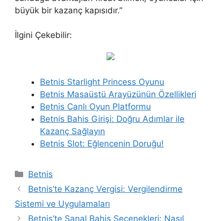
büyük bir kazanç kapısıdır.”
İlgini Çekebilir:
Betnis Starlight Princess Oyunu
Betnis Masaüstü Arayüzünün Özellikleri
Betnis Canlı Oyun Platformu
Betnis Bahis Girişi: Doğru Adımlar ile
Kazanç Sağlayın
Betnis Slot: Eğlencenin Doruğu!
Kategoriler
Betnis
Betnis’te Kazanç Vergisi: Vergilendirme
Sistemi ve Uygulamaları
Betnis’te Sanal Bahis Seçenekleri: Nasıl