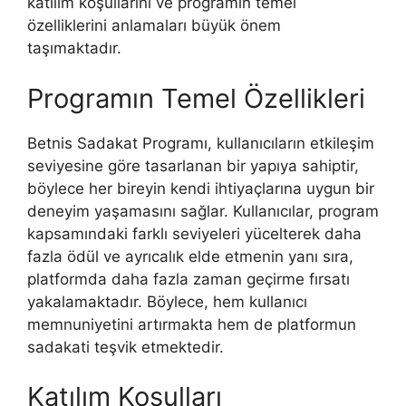
katılım koşullarını ve programın temel
özelliklerini anlamaları büyük önem
taşımaktadır.
Programın Temel Özellikleri
Betnis Sadakat Programı, kullanıcıların etkileşim
seviyesine göre tasarlanan bir yapıya sahiptir,
böylece her bireyin kendi ihtiyaçlarına uygun bir
deneyim yaşamasını sağlar. Kullanıcılar, program
kapsamındaki farklı seviyeleri yücelterek daha
fazla ödül ve ayrıcalık elde etmenin yanı sıra,
platformda daha fazla zaman geçirme fırsatı
yakalamaktadır. Böylece, hem kullanıcı
memnuniyetini artırmakta hem de platformun
sadakati teşvik etmektedir.
Katılım Koşulları