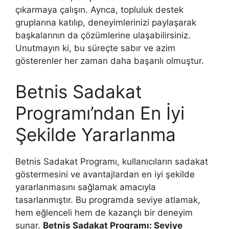
çıkarmaya çalışın. Ayrıca, topluluk destek
gruplarına katılıp, deneyimlerinizi paylaşarak
başkalarının da çözümlerine ulaşabilirsiniz.
Unutmayın ki, bu süreçte sabır ve azim
gösterenler her zaman daha başarılı olmuştur.
Betnis Sadakat
Programı’ndan En İyi
Şekilde Yararlanma
Betnis Sadakat Programı, kullanıcıların sadakat
göstermesini ve avantajlardan en iyi şekilde
yararlanmasını sağlamak amacıyla
tasarlanmıştır. Bu programda seviye atlamak,
hem eğlenceli hem de kazançlı bir deneyim
sunar.
Betnis Sadakat Programı: Seviye