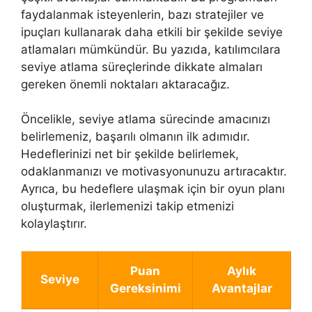
faydalanmak isteyenlerin, bazı stratejiler ve
ipuçları kullanarak daha etkili bir şekilde seviye
atlamaları mümkündür. Bu yazıda, katılımcılara
seviye atlama süreçlerinde dikkate almaları
gereken önemli noktaları aktaracağız.
Öncelikle, seviye atlama sürecinde amacınızı
belirlemeniz, başarılı olmanın ilk adımıdır.
Hedeflerinizi net bir şekilde belirlemek,
odaklanmanızı ve motivasyonunuzu artıracaktır.
Ayrıca, bu hedeflere ulaşmak için bir oyun planı
oluşturmak, ilerlemenizi takip etmenizi
kolaylaştırır.
Puan
Aylık
Seviye
Gereksinimi
Avantajlar