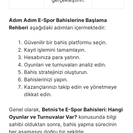
gerçekleştirin.
Adım Adım E-Spor Bahislerine Başlama
Rehberi
aşağıdaki adımları içermektedir:
Güvenilir bir bahis platformu seçin.
Kayıt işlemini tamamlayın.
Hesabınıza para yatırın.
Oyunları ve turnuvaları analiz edin.
Bahis stratejinizi oluşturun.
Bahislerinizi yapın.
Kazançlarınızı takip edin ve yönetmeye
dikkat edin.
Genel olarak,
Betnis’te E-Spor Bahisleri: Hangi
Oyunlar ve Turnuvalar Var?
konusunda bilgi
sahibi olduktan sonra, bahis yapma sürecinin
her aşamasını doğru bir şekilde