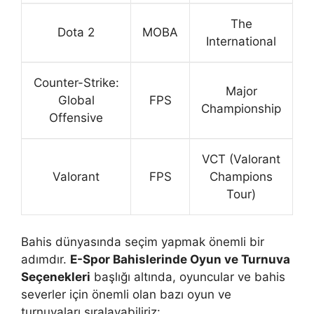
The
Dota 2
MOBA
International
Counter-Strike:
Major
Global
FPS
Championship
Offensive
VCT (Valorant
Valorant
FPS
Champions
Tour)
Bahis dünyasında seçim yapmak önemli bir
adımdır.
E-Spor Bahislerinde Oyun ve Turnuva
Seçenekleri
başlığı altında, oyuncular ve bahis
severler için önemli olan bazı oyun ve
turnuvaları sıralayabiliriz: