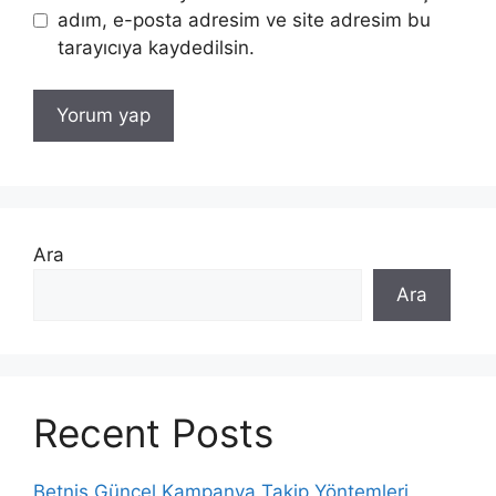
adım, e-posta adresim ve site adresim bu
tarayıcıya kaydedilsin.
Ara
Ara
Recent Posts
Betnis Güncel Kampanya Takip Yöntemleri