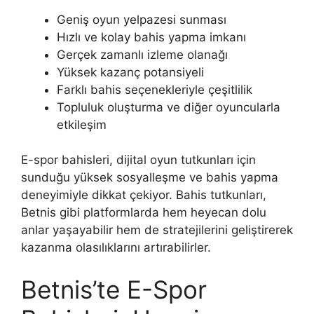
Geniş oyun yelpazesi sunması
Hızlı ve kolay bahis yapma imkanı
Gerçek zamanlı izleme olanağı
Yüksek kazanç potansiyeli
Farklı bahis seçenekleriyle çeşitlilik
Topluluk oluşturma ve diğer oyuncularla
etkileşim
E-spor bahisleri, dijital oyun tutkunları için
sunduğu yüksek sosyalleşme ve bahis yapma
deneyimiyle dikkat çekiyor. Bahis tutkunları,
Betnis gibi platformlarda hem heyecan dolu
anlar yaşayabilir hem de stratejilerini geliştirerek
kazanma olasılıklarını artırabilirler.
Betnis’te E-Spor