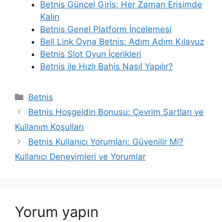
Betnis Güncel Giriş: Her Zaman Erişimde
Kalın
Betnis Genel Platform İncelemesi
Bell Link Oyna Betnis: Adım Adım Kılavuz
Betnis Slot Oyun İçerikleri
Betnis ile Hızlı Bahis Nasıl Yapılır?
Kategoriler
Betnis
Betnis Hoşgeldin Bonusu: Çevrim Şartları ve
Kullanım Koşulları
Betnis Kullanıcı Yorumları: Güvenilir Mi?
Kullanıcı Deneyimleri ve Yorumlar
Yorum yapın