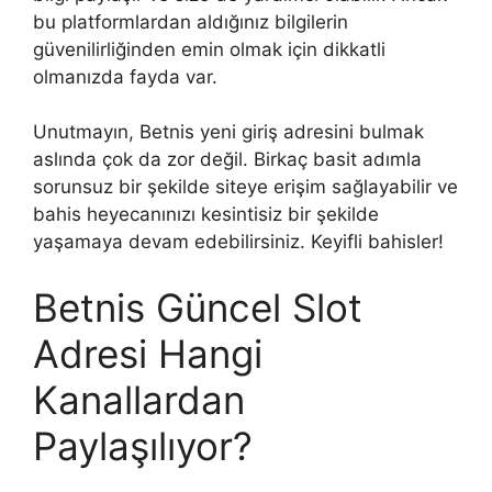
bu platformlardan aldığınız bilgilerin
güvenilirliğinden emin olmak için dikkatli
olmanızda fayda var.
Unutmayın, Betnis yeni giriş adresini bulmak
aslında çok da zor değil. Birkaç basit adımla
sorunsuz bir şekilde siteye erişim sağlayabilir ve
bahis heyecanınızı kesintisiz bir şekilde
yaşamaya devam edebilirsiniz. Keyifli bahisler!
Betnis Güncel Slot
Adresi Hangi
Kanallardan
Paylaşılıyor?