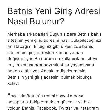
Betnis Yeni Giriş Adresi
Nasıl Bulunur?
Merhaba arkadaşlar! Bugün sizlere Betnis bahis
sitesinin yeni giriş adresini nasıl bulabileceğinizi
anlatacağım. Bildiğiniz gibi ülkemizde bahis
sitelerinin giriş adresleri zaman zaman
değişebiliyor. Bu durum da kullanıcıların siteye
erişim konusunda bazı sıkıntılar yaşamasına
neden olabiliyor. Ancak endişelenmeyin,
Betnis’in yeni giriş adresini bulmak oldukça
kolay!
Öncelikle Betnis’in resmi sosyal medya
hesaplarını takip etmek en güvenilir ve hızlı
yoldur. Betnis, Facebook, Twitter ve Instagram