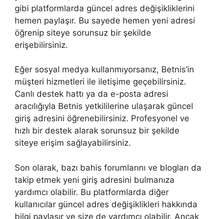
gibi platformlarda güncel adres değişikliklerini
hemen paylaşır. Bu sayede hemen yeni adresi
öğrenip siteye sorunsuz bir şekilde
erişebilirsiniz.
Eğer sosyal medya kullanmıyorsanız, Betnis’in
müşteri hizmetleri ile iletişime geçebilirsiniz.
Canlı destek hattı ya da e-posta adresi
aracılığıyla Betnis yetkililerine ulaşarak güncel
giriş adresini öğrenebilirsiniz. Profesyonel ve
hızlı bir destek alarak sorunsuz bir şekilde
siteye erişim sağlayabilirsiniz.
Son olarak, bazı bahis forumlarını ve blogları da
takip etmek yeni giriş adresini bulmanıza
yardımcı olabilir. Bu platformlarda diğer
kullanıcılar güncel adres değişiklikleri hakkında
bilgi paylaşır ve size de yardımcı olabilir. Ancak