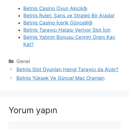
Betnis Casino Oyun Akıcılığı
Betnis Rulet: Şans ve Strateji Bir Arada!
Betnis Casino İçerik Güncelliği
Betnis Tarayıcı Hatası Veriyor Slot İçin
Betnis Yatırım Bonusu Çevrim Oranı Kaç
Kat?
Kategoriler
Genel
Betnis Slot Oyunları Hangi Tarayıcı da Açılır?
Betnis Yüksek Ve Güncel Maç Oranları
Yorum yapın
Yorum