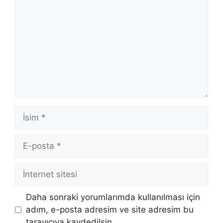
İsim
E-
posta
İnternet
sitesi
Daha sonraki yorumlarımda kullanılması için
adım, e-posta adresim ve site adresim bu
tarayıcıya kaydedilsin.