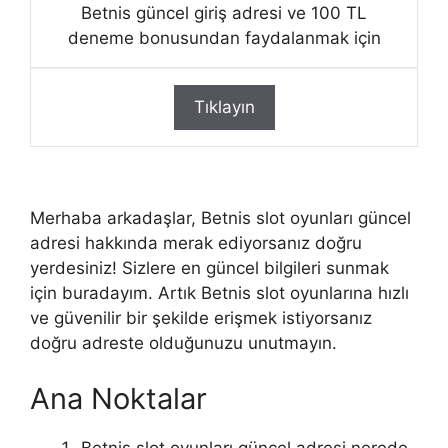
Betnis güncel giriş adresi ve 100 TL
deneme bonusundan faydalanmak için
Tıklayın
Merhaba arkadaşlar, Betnis slot oyunları güncel
adresi hakkında merak ediyorsanız doğru
yerdesiniz! Sizlere en güncel bilgileri sunmak
için buradayım. Artık Betnis slot oyunlarına hızlı
ve güvenilir bir şekilde erişmek istiyorsanız
doğru adreste olduğunuzu unutmayın.
Ana Noktalar
Betnis slot oyunları güncel adresi nerede