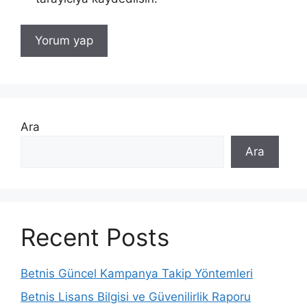
Ara
Ara
Recent Posts
Betnis Güncel Kampanya Takip Yöntemleri
Betnis Lisans Bilgisi ve Güvenilirlik Raporu