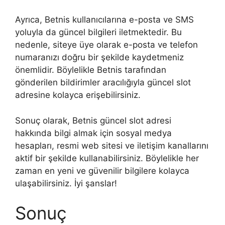
Ayrıca, Betnis kullanıcılarına e-posta ve SMS
yoluyla da güncel bilgileri iletmektedir. Bu
nedenle, siteye üye olarak e-posta ve telefon
numaranızı doğru bir şekilde kaydetmeniz
önemlidir. Böylelikle Betnis tarafından
gönderilen bildirimler aracılığıyla güncel slot
adresine kolayca erişebilirsiniz.
Sonuç olarak, Betnis güncel slot adresi
hakkında bilgi almak için sosyal medya
hesapları, resmi web sitesi ve iletişim kanallarını
aktif bir şekilde kullanabilirsiniz. Böylelikle her
zaman en yeni ve güvenilir bilgilere kolayca
ulaşabilirsiniz. İyi şanslar!
Sonuç