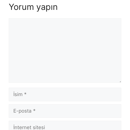
Yorum yapın
Yorum
İsim
E-
posta
İnternet