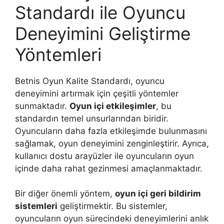
Standardı ile Oyuncu
Deneyimini Geliştirme
Yöntemleri
Betnis Oyun Kalite Standardı, oyuncu
deneyimini artırmak için çeşitli yöntemler
sunmaktadır.
Oyun içi etkileşimler
, bu
standardın temel unsurlarından biridir.
Oyuncuların daha fazla etkileşimde bulunmasını
sağlamak, oyun deneyimini zenginleştirir. Ayrıca,
kullanıcı dostu arayüzler ile oyuncuların oyun
içinde daha rahat gezinmesi amaçlanmaktadır.
Bir diğer önemli yöntem,
oyun içi geri bildirim
sistemleri
geliştirmektir. Bu sistemler,
oyuncuların oyun sürecindeki deneyimlerini anlık