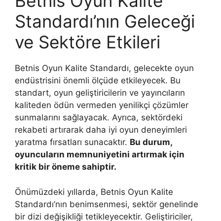
Betnis Oyun Kalite
Standardı’nın Geleceği
ve Sektöre Etkileri
Betnis Oyun Kalite Standardı, gelecekte oyun
endüstrisini önemli ölçüde etkileyecek. Bu
standart, oyun geliştiricilerin ve yayıncıların
kaliteden ödün vermeden yenilikçi çözümler
sunmalarını sağlayacak. Ayrıca, sektördeki
rekabeti artırarak daha iyi oyun deneyimleri
yaratma fırsatları sunacaktır.
Bu durum,
oyuncuların memnuniyetini artırmak için
kritik bir öneme sahiptir.
Önümüzdeki yıllarda, Betnis Oyun Kalite
Standardı’nın benimsenmesi, sektör genelinde
bir dizi değişikliği tetikleyecektir. Geliştiriciler,