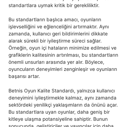
standartlara uymak kritik bir gerekliliktir.
Bu standartların başlıca amacı, oyunların
işlevselliğini ve eğlenceliğini artırmaktır. Aynı
zamanda, kullanıcı geri bildirimlerini dikkate
alarak sürekli bir iyileştirme süreci sağlar.
Örneğin, oyun içi hataların minimize edilmesi ve
grafiklerin kalitesinin artırılması, bu standartların
önemli unsurları arasında yer alır. Böylece,
oyuncuların deneyimleri zenginleşir ve oyunların
başarısı artar.
Betnis Oyun Kalite Standardı, yalnızca kullanıcı
deneyimini iyileştirmekle kalmaz, aynı zamanda
sektördeki yenilikçi yaklaşımların da önünü açar.
Bu standartlara uyan oyunlar, daha geniş bir
kitleye ulaşma potansiyeline sahiptir. Bunun
sonucunda, geliştiriciler ve yayıncılar için daha