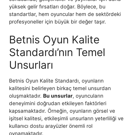
yüksek gelir fırsatları doğar. Böylece, bu
standartlar, hem oyuncular hem de sektördeki
profesyoneller için büyük bir değer taşır.
Betnis Oyun Kalite
Standardı’nın Temel
Unsurları
Betnis Oyun Kalite Standardı, oyunların
kalitesini belirleyen birkaç temel unsurdan
oluşmaktadır.
Bu unsurlar
, oyuncuların
deneyimini doğrudan etkileyen faktörleri
kapsamaktadır. Örneğin, oyunların görsel ve
işitsel kalitesi, etkileşimli unsurların yeterliliği ve
kullanıcı dostu arayüzler önemli rol
oynamaktadır.