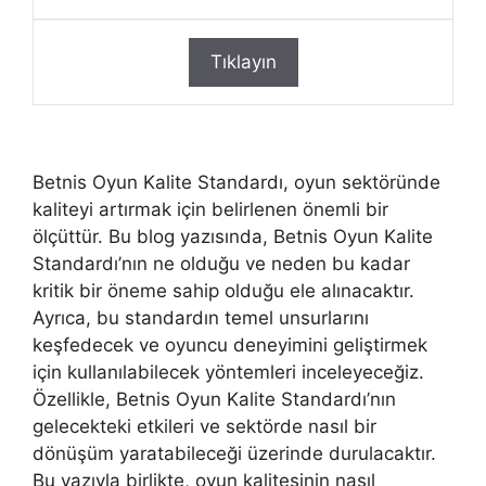
Tıklayın
Betnis Oyun Kalite Standardı, oyun sektöründe
kaliteyi artırmak için belirlenen önemli bir
ölçüttür. Bu blog yazısında, Betnis Oyun Kalite
Standardı’nın ne olduğu ve neden bu kadar
kritik bir öneme sahip olduğu ele alınacaktır.
Ayrıca, bu standardın temel unsurlarını
keşfedecek ve oyuncu deneyimini geliştirmek
için kullanılabilecek yöntemleri inceleyeceğiz.
Özellikle, Betnis Oyun Kalite Standardı’nın
gelecekteki etkileri ve sektörde nasıl bir
dönüşüm yaratabileceği üzerinde durulacaktır.
Bu yazıyla birlikte, oyun kalitesinin nasıl