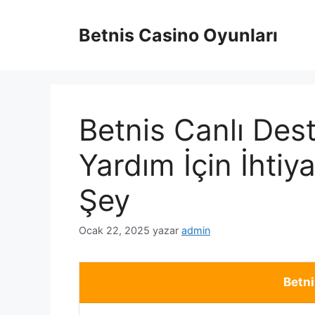
İçeriğe
atla
Betnis Casino Oyunları
Betnis Canlı Des
Yardım İçin İhti
Şey
Ocak 22, 2025
yazar
admin
Betni