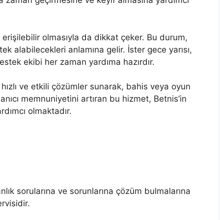
la zaman geçirmesine ve keyif almasına yardımcı
erişilebilir olmasıyla da dikkat çeker. Bu durum,
tek alabilecekleri anlamına gelir. İster gece yarısı,
 destek ekibi her zaman yardıma hazırdır.
 hızlı ve etkili çözümler sunarak, bahis veya oyun
llanıcı memnuniyetini artıran bu hizmet, Betnis’in
dımcı olmaktadır.
 anlık sorularına ve sorunlarına çözüm bulmalarına
rvisidir.