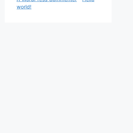
world!