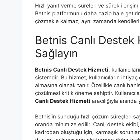
Hızlı yanıt verme süreleri ve sürekli erişim
Betnis platformunu daha cazip hale getirir.
çözmekle kalmaz, aynı zamanda kendileri
Betnis Canlı Destek 
Sağlayın
Betnis Canlı Destek Hizmeti
, kullanıcıla
sistemdir. Bu hizmet, kullanıcıların ihtiyaç
almasına olanak tanır. Özellikle canlı bahi
çözülmesi kritik öneme sahiptir. Kullanıcıla
Canlı Destek Hizmeti
aracılığıyla anında y
Betnis’in sunduğu hızlı çözüm süreçleri sa
oranda minimize edilir. Canlı destek ekibi, e
kadrodan oluştuğu için, karmaşık sorunlar