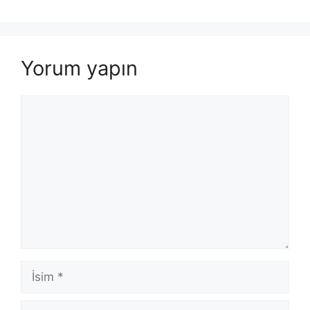
Yorum yapın
Yorum
İsim
E-