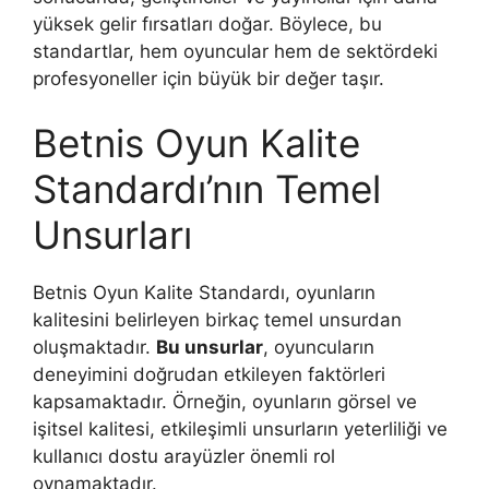
yüksek gelir fırsatları doğar. Böylece, bu
standartlar, hem oyuncular hem de sektördeki
profesyoneller için büyük bir değer taşır.
Betnis Oyun Kalite
Standardı’nın Temel
Unsurları
Betnis Oyun Kalite Standardı, oyunların
kalitesini belirleyen birkaç temel unsurdan
oluşmaktadır.
Bu unsurlar
, oyuncuların
deneyimini doğrudan etkileyen faktörleri
kapsamaktadır. Örneğin, oyunların görsel ve
işitsel kalitesi, etkileşimli unsurların yeterliliği ve
kullanıcı dostu arayüzler önemli rol
oynamaktadır.