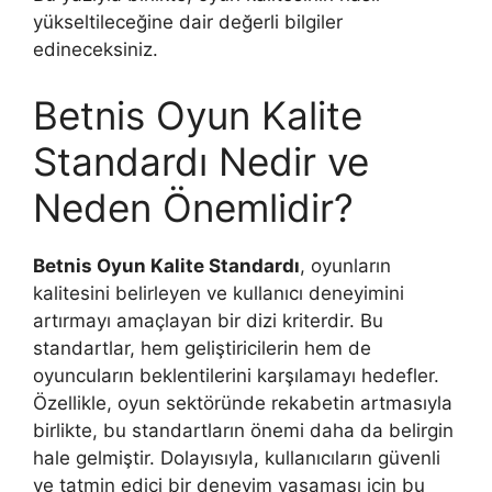
yükseltileceğine dair değerli bilgiler
edineceksiniz.
Betnis Oyun Kalite
Standardı Nedir ve
Neden Önemlidir?
Betnis Oyun Kalite Standardı
, oyunların
kalitesini belirleyen ve kullanıcı deneyimini
artırmayı amaçlayan bir dizi kriterdir. Bu
standartlar, hem geliştiricilerin hem de
oyuncuların beklentilerini karşılamayı hedefler.
Özellikle, oyun sektöründe rekabetin artmasıyla
birlikte, bu standartların önemi daha da belirgin
hale gelmiştir. Dolayısıyla, kullanıcıların güvenli
ve tatmin edici bir deneyim yaşaması için bu