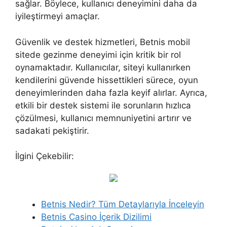
sağlar. Böylece, kullanıcı deneyimini daha da
iyileştirmeyi amaçlar.
Güvenlik ve destek hizmetleri, Betnis mobil
sitede gezinme deneyimi için kritik bir rol
oynamaktadır. Kullanıcılar, siteyi kullanırken
kendilerini güvende hissettikleri sürece, oyun
deneyimlerinden daha fazla keyif alırlar. Ayrıca,
etkili bir destek sistemi ile sorunların hızlıca
çözülmesi, kullanıcı memnuniyetini artırır ve
sadakati pekiştirir.
İlgini Çekebilir:
Betnis Nedir? Tüm Detaylarıyla İnceleyin
Betnis Casino İçerik Dizilimi