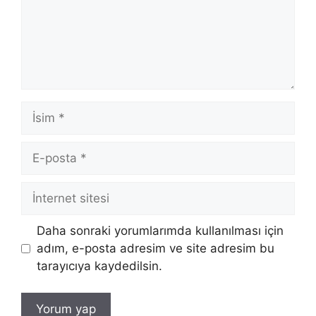
İsim
E-
posta
İnternet
sitesi
Daha sonraki yorumlarımda kullanılması için
adım, e-posta adresim ve site adresim bu
tarayıcıya kaydedilsin.