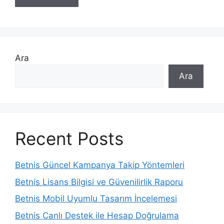
Ara
Ara
Recent Posts
Betnis Güncel Kampanya Takip Yöntemleri
Betnis Lisans Bilgisi ve Güvenilirlik Raporu
Betnis Mobil Uyumlu Tasarım İncelemesi
Betnis Canlı Destek ile Hesap Doğrulama