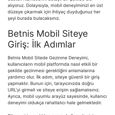
alıyoruz. Dolayısıyla, mobil deneyiminizi en üst
düzeye çıkarmak için ihtiyaç duyduğunuz her
şeyi burada bulacaksınız.
Betnis Mobil Siteye
Giriş: İlk Adımlar
Betnis Mobil Sitede Gezinme Deneyimi,
kullanıcıların mobil platformda nasıl etkili bir
şekilde gezinmesi gerektiğini anlamalarına
yardımcı olur. İlk adım, siteye güvenli bir giriş
yapmaktır. Bunun için, tarayıcınızda doğru
URL’yi girmeli ve siteye erişim sağlamalısınız.
Ayrıca, mobil uyumlu arayüz sayesinde, kullanıcı
deneyimi oldukça rahatlatıcı hale gelmektedir.