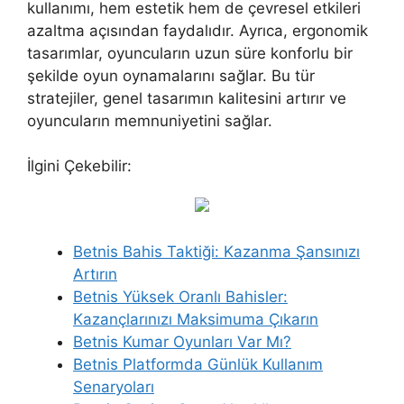
kullanımı, hem estetik hem de çevresel etkileri
azaltma açısından faydalıdır. Ayrıca, ergonomik
tasarımlar, oyuncuların uzun süre konforlu bir
şekilde oyun oynamalarını sağlar. Bu tür
stratejiler, genel tasarımın kalitesini artırır ve
oyuncuların memnuniyetini sağlar.
İlgini Çekebilir:
Betnis Bahis Taktiği: Kazanma Şansınızı
Artırın
Betnis Yüksek Oranlı Bahisler:
Kazançlarınızı Maksimuma Çıkarın
Betnis Kumar Oyunları Var Mı?
Betnis Platformda Günlük Kullanım
Senaryoları