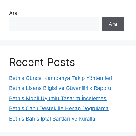
Ara
Ara
Recent Posts
Betnis Güncel Kampanya Takip Yöntemleri
Betnis Lisans Bilgisi ve Güvenilirlik Raporu
Betnis Mobil Uyumlu Tasarım İncelemesi
Betnis Canlı Destek ile Hesap Doğrulama
Betnis Bahis İptal Şartları ve Kurallar