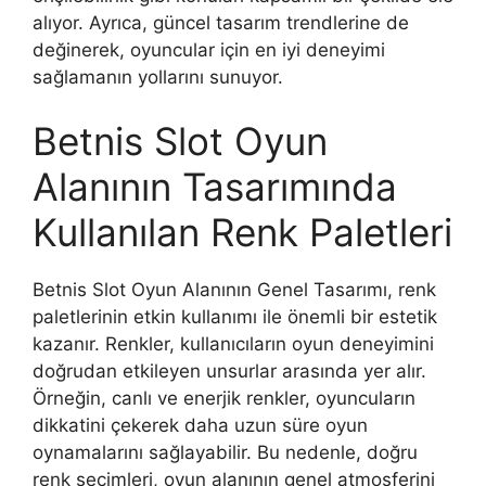
alıyor. Ayrıca, güncel tasarım trendlerine de
değinerek, oyuncular için en iyi deneyimi
sağlamanın yollarını sunuyor.
Betnis Slot Oyun
Alanının Tasarımında
Kullanılan Renk Paletleri
Betnis Slot Oyun Alanının Genel Tasarımı, renk
paletlerinin etkin kullanımı ile önemli bir estetik
kazanır. Renkler, kullanıcıların oyun deneyimini
doğrudan etkileyen unsurlar arasında yer alır.
Örneğin, canlı ve enerjik renkler, oyuncuların
dikkatini çekerek daha uzun süre oyun
oynamalarını sağlayabilir. Bu nedenle, doğru
renk seçimleri, oyun alanının genel atmosferini