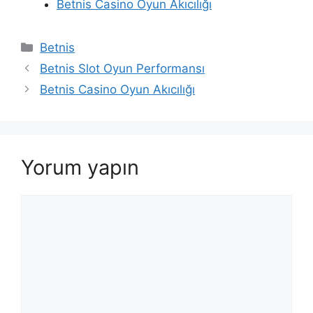
Betnis Casino Oyun Akıcılığı
Kategoriler
Betnis
Betnis Slot Oyun Performansı
Betnis Casino Oyun Akıcılığı
Yorum yapın
Yorum