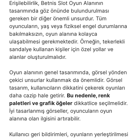
Erişilebilirlik, Betnis Slot Oyun Alanının
tasarımında göz önünde bulundurulması
gereken bir diğer önemli unsurdur. Tüm
oyuncuların, yaş veya fiziksel engel durumlarına
bakılmaksızın, oyun alanına kolayca
ulaşabilmesi gerekmektedir. Örneğin, tekerlekli
sandalye kullanan kişiler için özel yollar ve
alanlar oluşturulmalıdır.
Oyun alanının genel tasarımında, görsel yönden
çekici unsurlar kullanmak da önemlidir. Görsel
tasarım, kullanıcıların dikkatini çekerek oyunları
daha cazip hale getirir.
Bu nedenle, renk
paletleri ve grafik öğeler
dikkatlice seçilmelidir.
İyi tasarlanmış görseller, oyuncuların oyun
alanına olan ilgisini artırabilir.
Kullanıcı geri bildirimleri, oyunların yerleştirilmesi