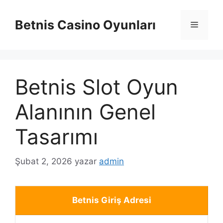
İçeriğe
atla
Betnis Casino Oyunları
Menü
Betnis Slot Oyun
Alanının Genel
Tasarımı
Şubat 2, 2026
yazar
admin
Betnis Giriş Adresi