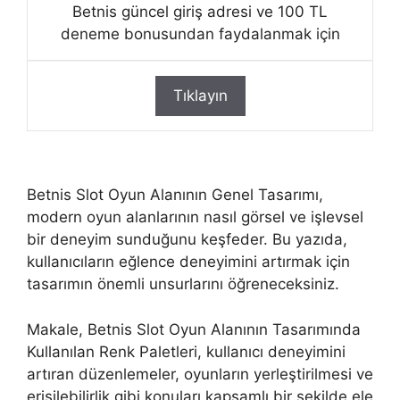
Betnis güncel giriş adresi ve 100 TL
deneme bonusundan faydalanmak için
Tıklayın
Betnis Slot Oyun Alanının Genel Tasarımı,
modern oyun alanlarının nasıl görsel ve işlevsel
bir deneyim sunduğunu keşfeder. Bu yazıda,
kullanıcıların eğlence deneyimini artırmak için
tasarımın önemli unsurlarını öğreneceksiniz.
Makale, Betnis Slot Oyun Alanının Tasarımında
Kullanılan Renk Paletleri, kullanıcı deneyimini
artıran düzenlemeler, oyunların yerleştirilmesi ve
erişilebilirlik gibi konuları kapsamlı bir şekilde ele