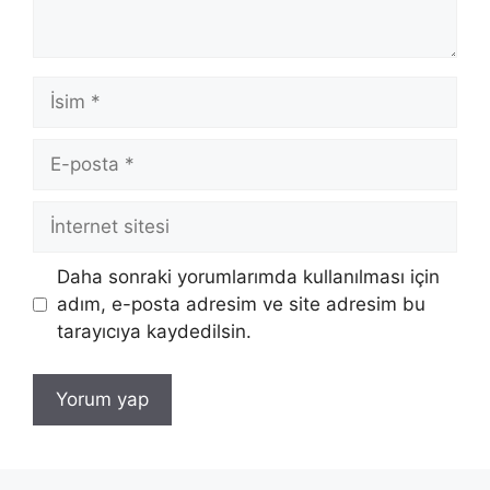
İsim
E-
posta
İnternet
sitesi
Daha sonraki yorumlarımda kullanılması için
adım, e-posta adresim ve site adresim bu
tarayıcıya kaydedilsin.