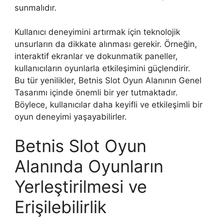
sunmalıdır.
Kullanıcı deneyimini artırmak için teknolojik
unsurların da dikkate alınması gerekir. Örneğin,
interaktif ekranlar ve dokunmatik paneller,
kullanıcıların oyunlarla etkileşimini güçlendirir.
Bu tür yenilikler, Betnis Slot Oyun Alanının Genel
Tasarımı içinde önemli bir yer tutmaktadır.
Böylece, kullanıcılar daha keyifli ve etkileşimli bir
oyun deneyimi yaşayabilirler.
Betnis Slot Oyun
Alanında Oyunların
Yerleştirilmesi ve
Erişilebilirlik