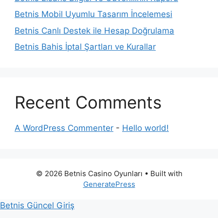
Betnis Mobil Uyumlu Tasarım İncelemesi
Betnis Canlı Destek ile Hesap Doğrulama
Betnis Bahis İptal Şartları ve Kurallar
Recent Comments
A WordPress Commenter
-
Hello world!
© 2026 Betnis Casino Oyunları
• Built with
GeneratePress
Betnis Güncel Giriş