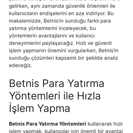
gelirken, aynı zamanda güvenlik önlemleri ile
kullanıcıların endişelerini en aza indiriyor. Bu
makalemizde, Betnis’in sunduğu farklı para
yatırma yöntemlerini inceleyecek, bu
yöntemlerin avantajlarını ve kullanıcı
deneyimlerini paylaşacağız. Hızlı ve güvenli
işlem yapmanın önemini vurgularken, Betnis’in
sunduğu çözümleri kapsamlı bir şekilde analiz
edeceğiz.
Betnis Para Yatırma
Yöntemleri ile Hızla
İşlem Yapma
Betnis Para Yatırma Yöntemleri
kullanarak hızlı
işlem yapmak, kullanıcılar için önemli bir avantaj