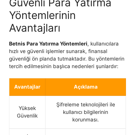
Güvenli Para Yatırma
Yöntemlerinin
Avantajları
Betnis Para Yatırma Yöntemleri
, kullanıcılara
hızlı ve güvenli işlemler sunarak, finansal
güvenliği ön planda tutmaktadır. Bu yöntemlerin
tercih edilmesinin başlıca nedenleri şunlardır:
Avantajlar
Açıklama
Şifreleme teknolojileri ile
Yüksek
kullanıcı bilgilerinin
Güvenlik
korunması.