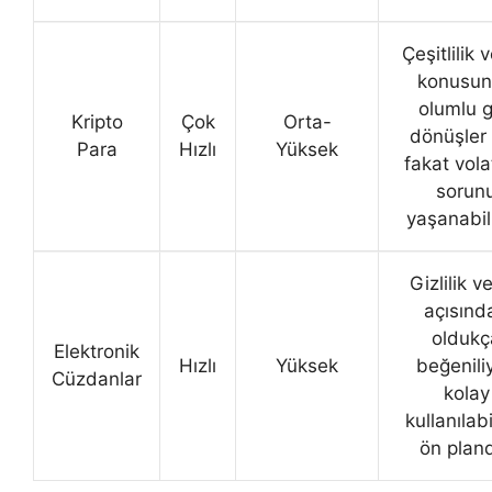
Çeşitlilik 
konusu
olumlu g
Kripto
Çok
Orta-
dönüşler 
Para
Hızlı
Yüksek
fakat volat
sorun
yaşanabil
Gizlilik v
açısınd
oldukç
Elektronik
Hızlı
Yüksek
beğeniliy
Cüzdanlar
kolay
kullanılabil
ön plan