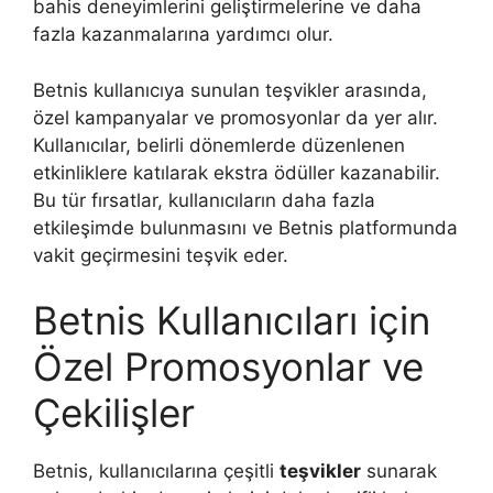
bahis deneyimlerini geliştirmelerine ve daha
fazla kazanmalarına yardımcı olur.
Betnis kullanıcıya sunulan teşvikler arasında,
özel kampanyalar ve promosyonlar da yer alır.
Kullanıcılar, belirli dönemlerde düzenlenen
etkinliklere katılarak ekstra ödüller kazanabilir.
Bu tür fırsatlar, kullanıcıların daha fazla
etkileşimde bulunmasını ve Betnis platformunda
vakit geçirmesini teşvik eder.
Betnis Kullanıcıları için
Özel Promosyonlar ve
Çekilişler
Betnis, kullanıcılarına çeşitli
teşvikler
sunarak