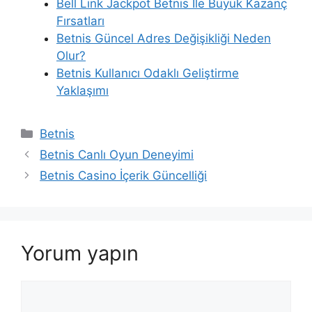
Bell Link Jackpot Betnis İle Büyük Kazanç
Fırsatları
Betnis Güncel Adres Değişikliği Neden
Olur?
Betnis Kullanıcı Odaklı Geliştirme
Yaklaşımı
Kategoriler
Betnis
Betnis Canlı Oyun Deneyimi
Betnis Casino İçerik Güncelliği
Yorum yapın
Yorum