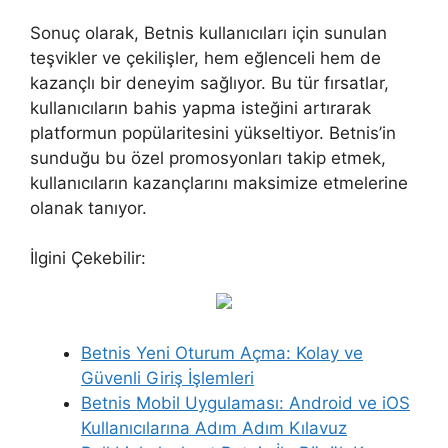
Sonuç olarak, Betnis kullanıcıları için sunulan
teşvikler ve çekilişler, hem eğlenceli hem de
kazançlı bir deneyim sağlıyor. Bu tür fırsatlar,
kullanıcıların bahis yapma isteğini artırarak
platformun popülaritesini yükseltiyor. Betnis’in
sunduğu bu özel promosyonları takip etmek,
kullanıcıların kazançlarını maksimize etmelerine
olanak tanıyor.
İlgini Çekebilir:
Betnis Yeni Oturum Açma: Kolay ve
Güvenli Giriş İşlemleri
Betnis Mobil Uygulaması: Android ve iOS
Kullanıcılarına Adım Adım Kılavuz