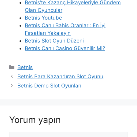
Betnis’te Kazanç Hikayeleriyle Gündem
Olan Oyuncular
Betnis Youtube
Betnis Canlı Bahis Oranları: En İyi
Fırsatları Yakalayın
Betnis Slot Oyun Düzeni
Betnis Canlı Casino Güvenilir Mi?
Kategoriler
Betnis
Betnis Para Kazandıran Slot Oyunu
Betnis Demo Slot Oyunları
Yorum yapın
Yorum