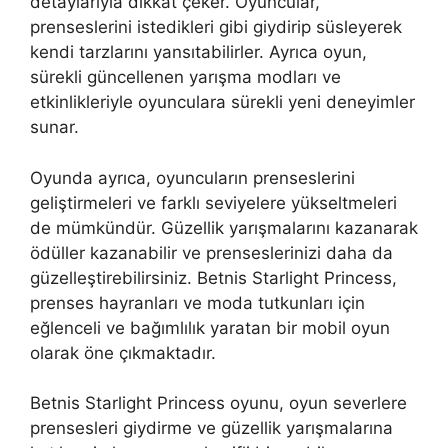
detaylarıyla dikkat çeker. Oyuncular,
prenseslerini istedikleri gibi giydirip süsleyerek
kendi tarzlarını yansıtabilirler. Ayrıca oyun,
sürekli güncellenen yarışma modları ve
etkinlikleriyle oyunculara sürekli yeni deneyimler
sunar.
Oyunda ayrıca, oyuncuların prenseslerini
geliştirmeleri ve farklı seviyelere yükseltmeleri
de mümkündür. Güzellik yarışmalarını kazanarak
ödüller kazanabilir ve prenseslerinizi daha da
güzelleştirebilirsiniz. Betnis Starlight Princess,
prenses hayranları ve moda tutkunları için
eğlenceli ve bağımlılık yaratan bir mobil oyun
olarak öne çıkmaktadır.
Betnis Starlight Princess oyunu, oyun severlere
prensesleri giydirme ve güzellik yarışmalarına