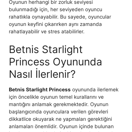
Oyunun herhangi bir zorluk seviyesi
bulunmadığı için, her seviyeden oyuncu
rahatlıkla oynayabilir. Bu sayede, oyuncular
oyunun keyfini çıkarırken aynı zamanda
rahatlayabilir ve stres atabilirler.
Betnis Starlight
Princess Oyununda
Nasıl İlerlenir?
Betnis Starlight Princess
oyununda ilerlemek
için öncelikle oyunun temel kurallarını ve
mantığını anlamak gerekmektedir. Oyunun
başlangıcında oyunculara verilen görevleri
dikkatlice okuyarak ne yapmaları gerektiğini
anlamaları önemlidir. Oyunun içinde bulunan