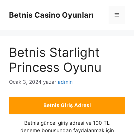
İçeriğe
atla
Betnis Casino Oyunları
Menü
Betnis Starlight
Princess Oyunu
Ocak 3, 2024
yazar
admin
Betnis Giriş Adresi
Betnis güncel giriş adresi ve 100 TL
deneme bonusundan faydalanmak için