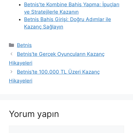
Betnis'te Kombine Bahis Yapma: İpuçları
ve Stratejilerle Kazanın
Betnis Bahis Girişi: Doğru Adımlar ile
Kazanç Sağlayın
Kategoriler
Betnis
Betnis’te Gerçek Oyuncuların Kazanç
Hikayeleri
Betnis’te 100.000 TL Üzeri Kazanç
Hikayeleri
Yorum yapın
Yorum