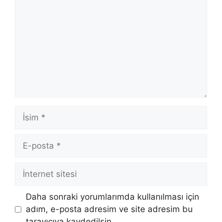
İsim
E-
posta
İnternet
sitesi
Daha sonraki yorumlarımda kullanılması için
adım, e-posta adresim ve site adresim bu
tarayıcıya kaydedilsin.