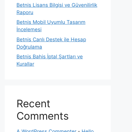
Betnis Lisans Bilgisi ve Güvenilirlik
Raporu
Betnis Mobil Uyumlu Tasarım
İncelemesi
Betnis Canlı Destek ile Hesap
Doğrulama
Betnis Bahis İptal Şartları ve
Kurallar
Recent
Comments
A WordPress Commenter
-
Hello