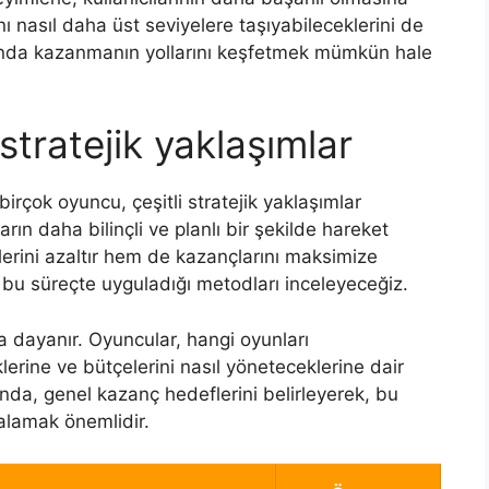
 nasıl daha üst seviyelere taşıyabileceklerini de
ında kazanmanın yollarını keşfetmek mümkün hale
stratejik yaklaşımlar
irçok oyuncu, çeşitli stratejik yaklaşımlar
ın daha bilinçli ve planlı bir şekilde hareket
lerini azaltır hem de kazançlarını maksimize
n bu süreçte uyguladığı metodları inceleyeceğiz.
ya dayanır. Oyuncular, hangi oyunları
lerine ve bütçelerini nasıl yöneteceklerine dair
nda, genel kazanç hedeflerini belirleyerek, bu
ralamak önemlidir.