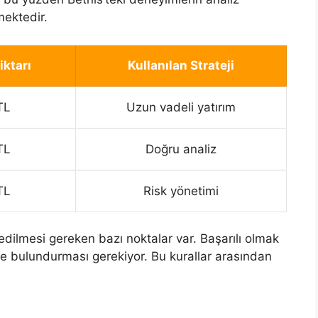
mektedir.
ktarı
Kullanılan Strateji
TL
Uzun vadeli yatırım
TL
Doğru analiz
TL
Risk yönetimi
edilmesi gereken bazı noktalar var. Başarılı olmak
nünde bulundurması gerekiyor. Bu kurallar arasından