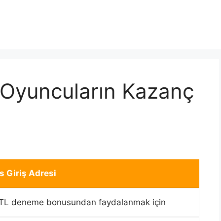
 Oyuncuların Kazanç
s Giriş Adresi
00 TL deneme bonusundan faydalanmak için