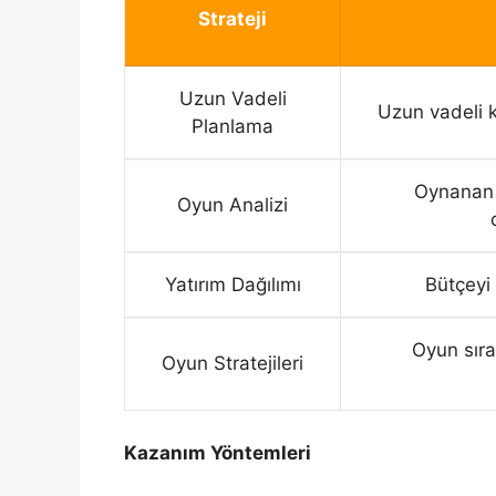
Strateji
Uzun Vadeli
Uzun vadeli k
Planlama
Oynanan o
Oyun Analizi
Yatırım Dağılımı
Bütçeyi 
Oyun sıras
Oyun Stratejileri
Kazanım Yöntemleri