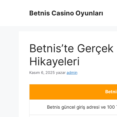
İçeriğe
atla
Betnis Casino Oyunları
Betnis’te Gerçek
Hikayeleri
Kasım 6, 2025
yazar
admin
Betni
Betnis güncel giriş adresi ve 1