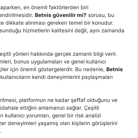
aparken, en önemli faktörlerden biri
endirilmesidir.
Betnis güvenilir mi?
sorusu, bu
 dikkate alınması gereken temel bir konudur.
 sunduğu hizmetlerin kalitesini değil, aynı zamanda
eşitli yönleri hakkında gerçek zamanlı bilgi verir.
leri, bonus uygulamaları ve genel kullanıcı
çiler için önemli göstergelerdir. Bu nedenle,
Betnis
kullanıcıların kendi deneyimlerini paylaşmaları
irilmesi, platformun ne kadar şeffaf olduğunu ve
dahale ettiğini anlamanızı sağlar. Çeşitli
kullanıcı yorumları, genel bir risk analizi
er deneyimleri yaşamış olan kişilerin görüşlerini
.