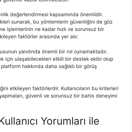
enlik değerlendirmesi kapsamında önemlidir.
ekleri sunarak, bu yöntemlerin güvenliğini de göz
e işlemlerinin ne kadar hızlı ve sorunsuz bir
kileyen faktörler arasında yer alır.
usunun yanıtında önemli bir rol oynamaktadır.
ek için ulaşabilecekleri etkili bir destek ekibi olup
 platform hakkında daha sağlıklı bir görüş
ini etkileyen faktörlerdir. Kullanıcıların bu kriterleri
apmaları, güvenli ve sorunsuz bir bahis deneyimi
Kullanıcı Yorumları ile