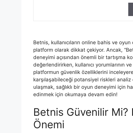
Betnis, kullanıcıların online bahis ve oyu
platform olarak dikkat çekiyor. Ancak, “Bet
deneyimi açısından önemli bir tartışma kon
değerlendirirken, kullanıcı yorumlarının ve
platformun güvenlik özelliklerini inceleyere
karşılaşabileceği potansiyel riskleri anal
ulaşmak, sağlıklı bir oyun deneyimi için h
edinmek için okumaya devam edin!
Betnis Güvenilir Mi? 
Önemi