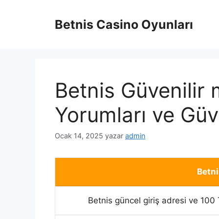
İçeriğe
atla
Betnis Casino Oyunları
Betnis Güvenilir 
Yorumları ve Güv
Ocak 14, 2025
yazar
admin
Betni
Betnis güncel giriş adresi ve 1