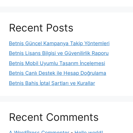
Recent Posts
Betnis Güncel Kampanya Takip Yöntemleri
Betnis Lisans Bilgisi ve Güvenilirlik Raporu
Betnis Mobil Uyumlu Tasarım İncelemesi
Betnis Canlı Destek ile Hesap Doğrulama
Betnis Bahis İptal Şartları ve Kurallar
Recent Comments
A WordPress Commenter
-
Hello world!