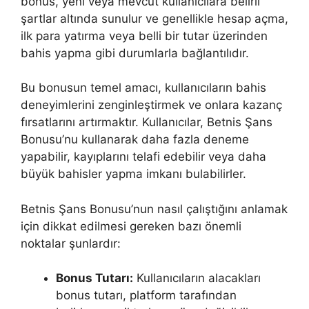
bonus, yeni veya mevcut kullanıcılara belirli
şartlar altında sunulur ve genellikle hesap açma,
ilk para yatırma veya belli bir tutar üzerinden
bahis yapma gibi durumlarla bağlantılıdır.
Bu bonusun temel amacı, kullanıcıların bahis
deneyimlerini zenginleştirmek ve onlara kazanç
fırsatlarını artırmaktır. Kullanıcılar, Betnis Şans
Bonusu’nu kullanarak daha fazla deneme
yapabilir, kayıplarını telafi edebilir veya daha
büyük bahisler yapma imkanı bulabilirler.
Betnis Şans Bonusu’nun nasıl çalıştığını anlamak
için dikkat edilmesi gereken bazı önemli
noktalar şunlardır:
Bonus Tutarı:
Kullanıcıların alacakları
bonus tutarı, platform tarafından