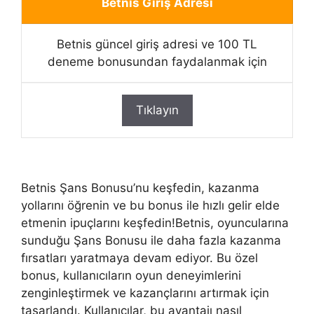
Betnis Giriş Adresi
Betnis güncel giriş adresi ve 100 TL
deneme bonusundan faydalanmak için
Tıklayın
Betnis Şans Bonusu’nu keşfedin, kazanma
yollarını öğrenin ve bu bonus ile hızlı gelir elde
etmenin ipuçlarını keşfedin!Betnis, oyuncularına
sunduğu Şans Bonusu ile daha fazla kazanma
fırsatları yaratmaya devam ediyor. Bu özel
bonus, kullanıcıların oyun deneyimlerini
zenginleştirmek ve kazançlarını artırmak için
tasarlandı. Kullanıcılar, bu avantajı nasıl