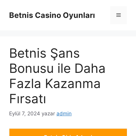
İçeriğe
atla
Betnis Casino Oyunları
Menü
Betnis Şans
Bonusu ile Daha
Fazla Kazanma
Fırsatı
Eylül 7, 2024
yazar
admin