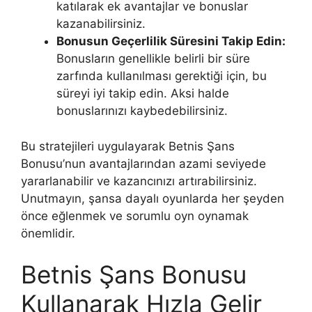
katılarak ek avantajlar ve bonuslar
kazanabilirsiniz.
Bonusun Geçerlilik Süresini Takip Edin:
Bonusların genellikle belirli bir süre
zarfında kullanılması gerektiği için, bu
süreyi iyi takip edin. Aksi halde
bonuslarınızı kaybedebilirsiniz.
Bu stratejileri uygulayarak Betnis Şans
Bonusu’nun avantajlarından azami seviyede
yararlanabilir ve kazancınızı artırabilirsiniz.
Unutmayın, şansa dayalı oyunlarda her şeyden
önce eğlenmek ve sorumlu oyn oynamak
önemlidir.
Betnis Şans Bonusu
Kullanarak Hızla Gelir