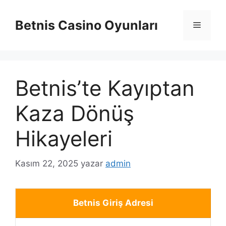
İçeriğe
atla
Betnis Casino Oyunları
Menü
Betnis’te Kayıptan
Kaza Dönüş
Hikayeleri
Kasım 22, 2025
yazar
admin
Betnis Giriş Adresi