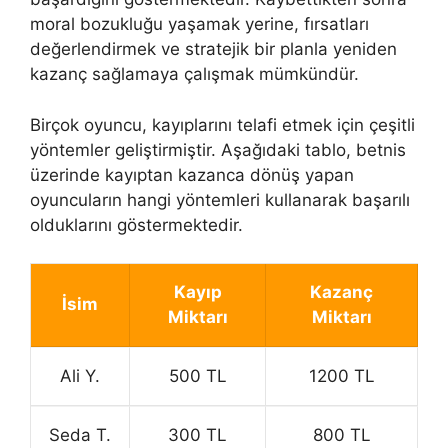
moral bozukluğu yaşamak yerine, fırsatları
değerlendirmek ve stratejik bir planla yeniden
kazanç sağlamaya çalışmak mümkündür.
Birçok oyuncu, kayıplarını telafi etmek için çeşitli
yöntemler geliştirmiştir. Aşağıdaki tablo, betnis
üzerinde kayıptan kazanca dönüş yapan
oyuncuların hangi yöntemleri kullanarak başarılı
olduklarını göstermektedir.
Kayıp
Kazanç
İsim
Miktarı
Miktarı
Ali Y.
500 TL
1200 TL
Seda T.
300 TL
800 TL