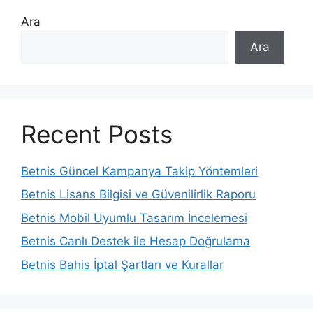
Ara
Ara
Recent Posts
Betnis Güncel Kampanya Takip Yöntemleri
Betnis Lisans Bilgisi ve Güvenilirlik Raporu
Betnis Mobil Uyumlu Tasarım İncelemesi
Betnis Canlı Destek ile Hesap Doğrulama
Betnis Bahis İptal Şartları ve Kurallar