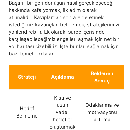
Başarılı bir geri dönüşün nasıl gerçekleşeceği
hakkında kafa yormak, ilk adım olarak
atılmalıdır. Kayıplardan sonra elde etmek
istediğimiz kazançları belirlemek, stratejilerimizi
yönlendirebilir. Ek olarak, süreç içerisinde
karşılaşabileceğimiz engelleri aşmak için net bir
yol haritası çizebiliriz. İşte bunları sağlamak için
bazı temel noktalar:
Beklenen
Strateji
Açıklama
Sonuç
Kısa ve
uzun
Odaklanma ve
Hedef
vadeli
motivasyonu
Belirleme
hedefler
artırma
oluşturmak