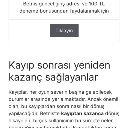
Betnis güncel giriş adresi ve 100 TL
deneme bonusundan faydalanmak için
Tıklayın
Kayıp sonrası yeniden
kazanç sağlayanlar
Kayıplar, her oyun severin başına gelebilecek
durumlar arasında yer almaktadır. Ancak önemli
olan, bu kayıplardan sonra nasıl bir dönüş
yapılacağıdır. Betnis’te
kayıptan kazanca
dönüş
hikayeleri, birçok kullanıcının bu süreçte neler
başardığını göstermektedir. Kaybettikten sonra