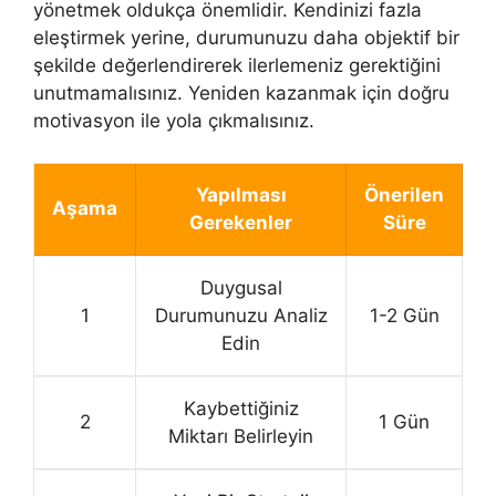
yönetmek oldukça önemlidir. Kendinizi fazla
eleştirmek yerine, durumunuzu daha objektif bir
şekilde değerlendirerek ilerlemeniz gerektiğini
unutmamalısınız. Yeniden kazanmak için doğru
motivasyon ile yola çıkmalısınız.
Yapılması
Önerilen
Aşama
Gerekenler
Süre
Duygusal
1
Durumunuzu Analiz
1-2 Gün
Edin
Kaybettiğiniz
2
1 Gün
Miktarı Belirleyin