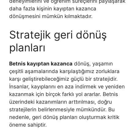
deneyimlerini ve öğrenim süreçlerini paylaşarak
daha fazla kişinin kayıptan kazanca
dönüşmesini mümkün kılmaktadır.
Stratejik geri dönüş
planları
Betnis kayıptan kazanca
dönüş, yaşamın
çeşitli aşamalarında karşılaştığımız zorluklara
karşı geliştirebileceğimiz güçlü bir stratejidir.
İnsanlar, kayıplarını en aza indirmek ve yeniden
kazanmak için birçok farklı yol ararlar. Betnis
üzerindeki kazanımların arttırılması, doğru
stratejilerin belirlenmesiyle mümkündür. Bu
nedenle, geri dönüş planları oluşturmak kritik
öneme sahiptir.