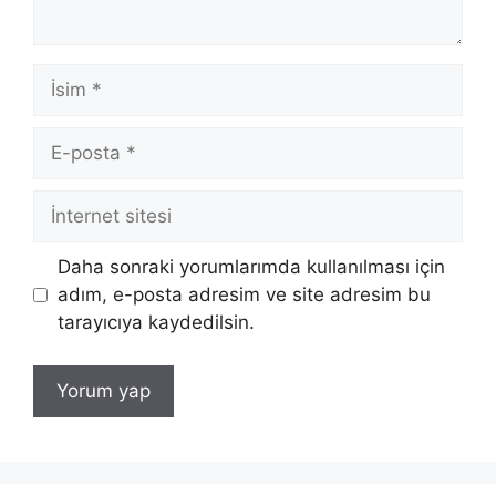
İsim
E-
posta
İnternet
sitesi
Daha sonraki yorumlarımda kullanılması için
adım, e-posta adresim ve site adresim bu
tarayıcıya kaydedilsin.