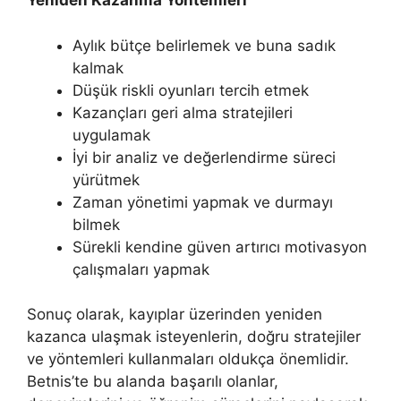
Yeniden Kazanma Yöntemleri
Aylık bütçe belirlemek ve buna sadık
kalmak
Düşük riskli oyunları tercih etmek
Kazançları geri alma stratejileri
uygulamak
İyi bir analiz ve değerlendirme süreci
yürütmek
Zaman yönetimi yapmak ve durmayı
bilmek
Sürekli kendine güven artırıcı motivasyon
çalışmaları yapmak
Sonuç olarak, kayıplar üzerinden yeniden
kazanca ulaşmak isteyenlerin, doğru stratejiler
ve yöntemleri kullanmaları oldukça önemlidir.
Betnis’te bu alanda başarılı olanlar,