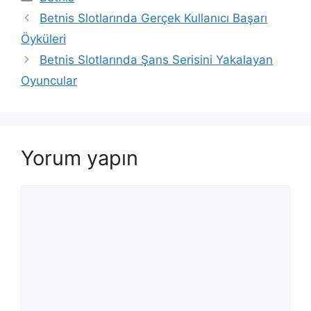
Betnis Slotlarında Gerçek Kullanıcı Başarı
Öyküleri
Betnis Slotlarında Şans Serisini Yakalayan
Oyuncular
Yorum yapın
Yorum