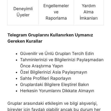
Engellemeler
Yardım
Deneyimli
ve
Alma
Üyeler
Raporlama
İmkanları
Telegram Gruplarını Kullanırken Uymanız
Gereken Kurallar
Güvenilir ve Ünlü Grupları Tercih Edin
Tahminlerinizi ve Bilgilerinizi Paylaşmadan
Önce Araştırma Yapın
Özel Bilgilerinizi Asla Paylaşmayın
Sahte Profilleri Raporlayın
Gruplardaki Bilgilere Eleştirel Bakın
Herkesin Yorumlarını Dikkate Almayın
Gruplar arasındaki etkileşim ve bilgi alışverişi,
bireyler için faydalı olabilir ancak bu durum her