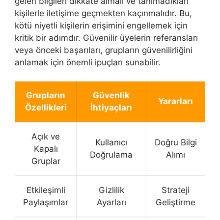
gelen bilgileri dikkate almalı ve tanımadıkları
kişilerle iletişime geçmekten kaçınmalıdır. Bu,
kötü niyetli kişilerin erişimini engellemek için
kritik bir adımdır. Güvenilir üyelerin referansları
veya önceki başarıları, grupların güvenilirliğini
anlamak için önemli ipuçları sunabilir.
Grupların
Güvenlik
Yararları
Özellikleri
İhtiyaçları
Açık ve
Kullanıcı
Doğru Bilgi
Kapalı
Doğrulama
Alımı
Gruplar
Etkileşimli
Gizlilik
Strateji
Paylaşımlar
Ayarları
Geliştirme