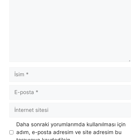
İsim
E-
posta
İnternet
sitesi
Daha sonraki yorumlarımda kullanılması için
adım, e-posta adresim ve site adresim bu
tarayıcıya kaydedilsin.