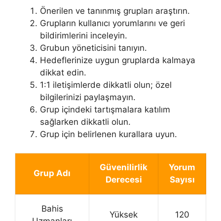
Önerilen ve tanınmış grupları araştırın.
Grupların kullanıcı yorumlarını ve geri
bildirimlerini inceleyin.
Grubun yöneticisini tanıyın.
Hedeflerinize uygun gruplarda kalmaya
dikkat edin.
1:1 iletişimlerde dikkatli olun; özel
bilgilerinizi paylaşmayın.
Grup içindeki tartışmalara katılım
sağlarken dikkatli olun.
Grup için belirlenen kurallara uyun.
Güvenilirlik
Yorum
Grup Adı
Derecesi
Sayısı
Bahis
Yüksek
120