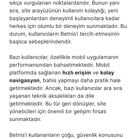
sıkça vurgulanan noktalardandır. Bunun yanı
sıra, site arayüzünün kullanım kolaylığı, yeni
başlayanlardan deneyimli kullanıcılara kadar
herkes için olumlu bir deneyim sunmaktadır. Bu
durum, kullanıcıların Betnis’i tercih etmesinin
başlıca sebeplerindendir.
Bazı kullanıcılar, özellikle mobil uygulamanın
performansından bahsetmektedir. Mobil
platformda sağlanan
hızlı erişim
ve
kolay
navigasyon
, bahis yapmayı daha pratik hale
getirmektedir. Ancak, bazı kullanıcılar ara sıra
yaşanan teknik aksaklıkları da dile
getirmektedir. Bu tür geri dönüşler, site
yöneticileri için önemli bir gelişim fırsatı
sunmaktadır.
Betnis’i kullananların çoğu, güvenlik konusunu