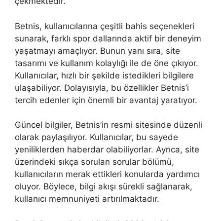
çekmektedir.
Betnis, kullanıcılarına çeşitli bahis seçenekleri
sunarak, farklı spor dallarında aktif bir deneyim
yaşatmayı amaçlıyor. Bunun yanı sıra, site
tasarımı ve kullanım kolaylığı ile de öne çıkıyor.
Kullanıcılar, hızlı bir şekilde istedikleri bilgilere
ulaşabiliyor. Dolayısıyla, bu özellikler Betnis’i
tercih edenler için önemli bir avantaj yaratıyor.
Güncel bilgiler, Betnis’in resmi sitesinde düzenli
olarak paylaşılıyor. Kullanıcılar, bu sayede
yeniliklerden haberdar olabiliyorlar. Ayrıca, site
üzerindeki sıkça sorulan sorular bölümü,
kullanıcıların merak ettikleri konularda yardımcı
oluyor. Böylece, bilgi akışı sürekli sağlanarak,
kullanıcı memnuniyeti artırılmaktadır.