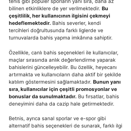
tenis gibi popüler sporların yanı sıra, daha az
bilinen etkinliklere de yer verilmektedir.
Bu
çeşitlilik, her kullanıcının ilgisini çekmeyi
hedeflemektedir.
Bahis severler, kendi
tercihleri doğrultusunda farklı liglerde ve
turnuvalarda bahis yapma imkânına sahiptir.
Özellikle, canlı bahis seçenekleri ile kullanıcılar,
maçlar sırasında anlık değerlendirme yaparak
bahislerini güncelleyebilir. Bu özellik, heyecanı
artırmakta ve kullanıcıların daha aktif bir şekilde
katılım göstermesini sağlamaktadır.
Bunun yanı
sıra, kullanıcılar için çeşitli promosyonlar ve
bonuslar da sunulmaktadır.
Bu fırsatlar, bahis
deneyimini daha da cazip hale getirmektedir.
Betnis, ayrıca sanal sporlar ve e-spor gibi
alternatif bahis seçenekleri de sunarak, farklı ilgi