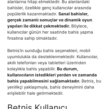
alanlarına hitap etmektedir. Bu alanlardaki
bahisler, özellikle genç kullanıcılar arasında
popülerlik kazanmaktadır.
Sanal bahisler,
gerçek zamanlı sonuçlar ve dinamik oyun
yapıları ile dikkat çekmektedir.
Böylece,
kullanıcılar günün her saatinde bahis yapma
fırsatına sahip olmaktadır.
Betnis’in sunduğu bahis seçenekleri, mobil
uyumlulukla da desteklenmektedir. Kullanıcılar,
akıllı telefonları veya tabletleri üzerinden
kolaylıkla bahis yapabilir.
Bu durum,
kullanıcıların istedikleri yerden ve zamanda
bahis yapabilmesini sağlamaktadır.
Betnis, bu
yenilikçi yaklaşımıyla, bahis deneyimini daha
erişilebilir hale getirmektedir.
Betnis Kullanıcı