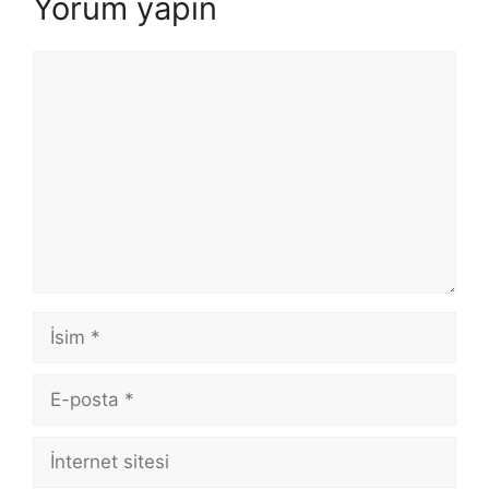
Yorum yapın
Yorum
İsim
E-
posta
İnternet
sitesi