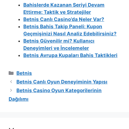
Bahislerde Kazanan Seriyi Devam
Ettirme: Taktik ve Stratejiler
Betnis Canlı Casino’da Neler Var?
Betnis Bahis Takip Paneli: Kupon
Geçmişinizi Nasıl Analiz Edebilirsiniz?
Betnis Güvenilir mi? Kullanıcı
Deneyimleri ve İncelemeler
Betnis Avrupa Kupaları Bahis Taktikleri
Kategoriler
Betnis
Betnis Canlı Oyun Deneyiminin Yapısı
Betnis Casino Oyun Kategorilerinin
Dağılımı