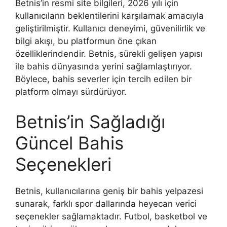
Betnis’in resmi site bilgileri, 2026 yılı için
kullanıcıların beklentilerini karşılamak amacıyla
geliştirilmiştir. Kullanıcı deneyimi, güvenilirlik ve
bilgi akışı, bu platformun öne çıkan
özelliklerindendir. Betnis, sürekli gelişen yapısı
ile bahis dünyasında yerini sağlamlaştırıyor.
Böylece, bahis severler için tercih edilen bir
platform olmayı sürdürüyor.
Betnis’in Sağladığı
Güncel Bahis
Seçenekleri
Betnis, kullanıcılarına geniş bir bahis yelpazesi
sunarak, farklı spor dallarında heyecan verici
seçenekler sağlamaktadır. Futbol, basketbol ve