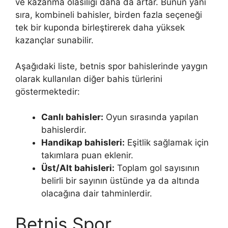
ve kazanma olasılığı daha da artar. Bunun yanı
sıra, kombineli bahisler, birden fazla seçeneği
tek bir kuponda birleştirerek daha yüksek
kazançlar sunabilir.
Aşağıdaki liste, betnis spor bahislerinde yaygın
olarak kullanılan diğer bahis türlerini
göstermektedir:
Canlı bahisler:
Oyun sırasında yapılan
bahislerdir.
Handikap bahisleri:
Eşitlik sağlamak için
takımlara puan eklenir.
Üst/Alt bahisleri:
Toplam gol sayısının
belirli bir sayının üstünde ya da altında
olacağına dair tahminlerdir.
Betnis Spor