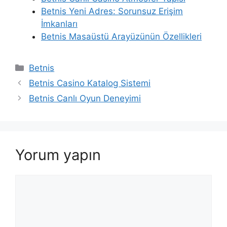
Betnis Yeni Adres: Sorunsuz Erişim
İmkanları
Betnis Masaüstü Arayüzünün Özellikleri
Kategoriler
Betnis
Betnis Casino Katalog Sistemi
Betnis Canlı Oyun Deneyimi
Yorum yapın
Yorum