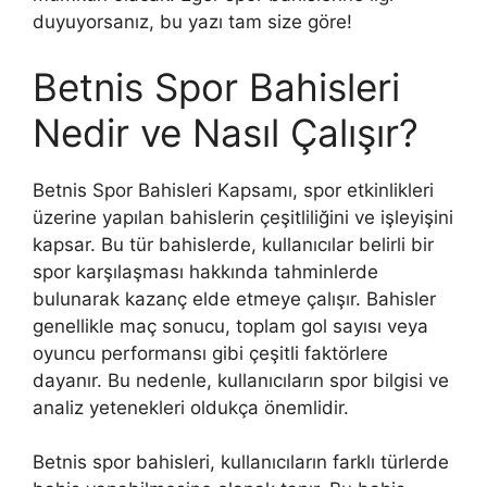
duyuyorsanız, bu yazı tam size göre!
Betnis Spor Bahisleri
Nedir ve Nasıl Çalışır?
Betnis Spor Bahisleri Kapsamı, spor etkinlikleri
üzerine yapılan bahislerin çeşitliliğini ve işleyişini
kapsar. Bu tür bahislerde, kullanıcılar belirli bir
spor karşılaşması hakkında tahminlerde
bulunarak kazanç elde etmeye çalışır. Bahisler
genellikle maç sonucu, toplam gol sayısı veya
oyuncu performansı gibi çeşitli faktörlere
dayanır. Bu nedenle, kullanıcıların spor bilgisi ve
analiz yetenekleri oldukça önemlidir.
Betnis spor bahisleri, kullanıcıların farklı türlerde