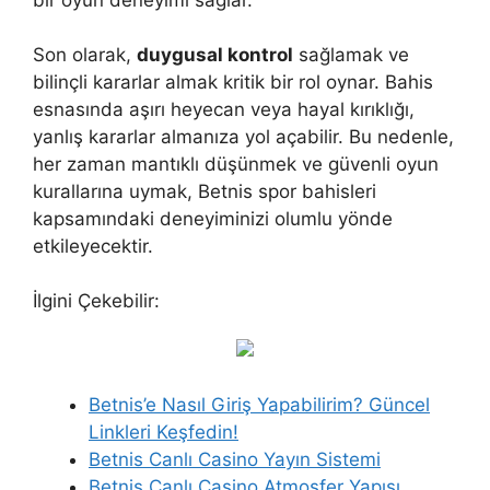
Son olarak,
duygusal kontrol
sağlamak ve
bilinçli kararlar almak kritik bir rol oynar. Bahis
esnasında aşırı heyecan veya hayal kırıklığı,
yanlış kararlar almanıza yol açabilir. Bu nedenle,
her zaman mantıklı düşünmek ve güvenli oyun
kurallarına uymak, Betnis spor bahisleri
kapsamındaki deneyiminizi olumlu yönde
etkileyecektir.
İlgini Çekebilir:
Betnis’e Nasıl Giriş Yapabilirim? Güncel
Linkleri Keşfedin!
Betnis Canlı Casino Yayın Sistemi
Betnis Canlı Casino Atmosfer Yapısı