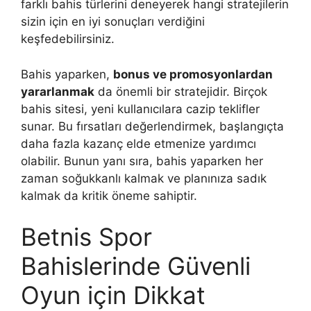
farklı bahis türlerini deneyerek hangi stratejilerin
sizin için en iyi sonuçları verdiğini
keşfedebilirsiniz.
Bahis yaparken,
bonus ve promosyonlardan
yararlanmak
da önemli bir stratejidir. Birçok
bahis sitesi, yeni kullanıcılara cazip teklifler
sunar. Bu fırsatları değerlendirmek, başlangıçta
daha fazla kazanç elde etmenize yardımcı
olabilir. Bunun yanı sıra, bahis yaparken her
zaman soğukkanlı kalmak ve planınıza sadık
kalmak da kritik öneme sahiptir.
Betnis Spor
Bahislerinde Güvenli
Oyun için Dikkat