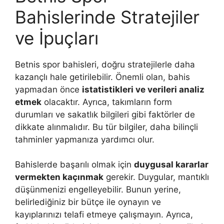
Bahislerinde Stratejiler
ve İpuçları
Betnis spor bahisleri, doğru stratejilerle daha
kazançlı hale getirilebilir. Önemli olan, bahis
yapmadan önce
istatistikleri ve verileri analiz
etmek
olacaktır. Ayrıca, takımların form
durumları ve sakatlık bilgileri gibi faktörler de
dikkate alınmalıdır. Bu tür bilgiler, daha bilinçli
tahminler yapmanıza yardımcı olur.
Bahislerde başarılı olmak için
duygusal kararlar
vermekten kaçınmak
gerekir. Duygular, mantıklı
düşünmenizi engelleyebilir. Bunun yerine,
belirlediğiniz bir bütçe ile oynayın ve
kayıplarınızı telafi etmeye çalışmayın. Ayrıca,