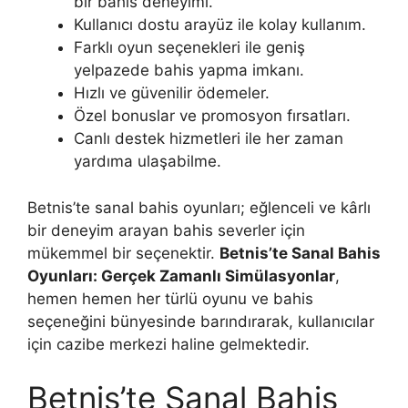
bir bahis deneyimi.
Kullanıcı dostu arayüz ile kolay kullanım.
Farklı oyun seçenekleri ile geniş
yelpazede bahis yapma imkanı.
Hızlı ve güvenilir ödemeler.
Özel bonuslar ve promosyon fırsatları.
Canlı destek hizmetleri ile her zaman
yardıma ulaşabilme.
Betnis’te sanal bahis oyunları; eğlenceli ve kârlı
bir deneyim arayan bahis severler için
mükemmel bir seçenektir.
Betnis’te Sanal Bahis
Oyunları: Gerçek Zamanlı Simülasyonlar
,
hemen hemen her türlü oyunu ve bahis
seçeneğini bünyesinde barındırarak, kullanıcılar
için cazibe merkezi haline gelmektedir.
Betnis’te Sanal Bahis