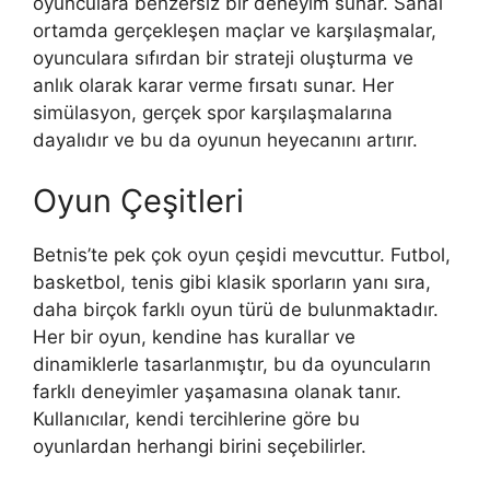
oyunculara benzersiz bir deneyim sunar. Sanal
ortamda gerçekleşen maçlar ve karşılaşmalar,
oyunculara sıfırdan bir strateji oluşturma ve
anlık olarak karar verme fırsatı sunar. Her
simülasyon, gerçek spor karşılaşmalarına
dayalıdır ve bu da oyunun heyecanını artırır.
Oyun Çeşitleri
Betnis’te pek çok oyun çeşidi mevcuttur. Futbol,
basketbol, tenis gibi klasik sporların yanı sıra,
daha birçok farklı oyun türü de bulunmaktadır.
Her bir oyun, kendine has kurallar ve
dinamiklerle tasarlanmıştır, bu da oyuncuların
farklı deneyimler yaşamasına olanak tanır.
Kullanıcılar, kendi tercihlerine göre bu
oyunlardan herhangi birini seçebilirler.