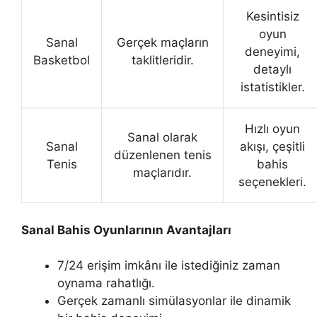
Kesintisiz
oyun
Sanal
Gerçek maçların
deneyimi,
Basketbol
taklitleridir.
detaylı
istatistikler.
Hızlı oyun
Sanal olarak
Sanal
akışı, çeşitli
düzenlenen tenis
Tenis
bahis
maçlarıdır.
seçenekleri.
Sanal Bahis Oyunlarının Avantajları
7/24 erişim imkânı ile istediğiniz zaman
oynama rahatlığı.
Gerçek zamanlı simülasyonlar ile dinamik