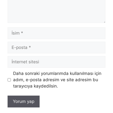
İsim
E-
posta
İnternet
sitesi
Daha sonraki yorumlarımda kullanılması için
adım, e-posta adresim ve site adresim bu
tarayıcıya kaydedilsin.