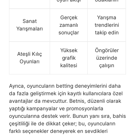
Gerçek
Yarışma
Sanat
zamanlı
trendlerini
Yarışmaları
sonuçlar
takip edin
Yüksek
Öngörüler
Ateşli Kılıç
grafik
üzerinde
Oyunları
kalitesi
çalışın
Ayrıca, oyuncuların betting deneyimlerini daha
da fazla geliştirmek için kayıtlı kullanıcılara özel
avantajlar da mevcuttur. Betnis, düzenli olarak
yaptığı kampanyalar ve promosyonlarla
oyuncularına destek verir. Bunun yanı sıra, bahis
çeşitliliği ile de dikkat çeker; bu, oyuncuların
farklı seçenekler deneyerek en sevdikleri