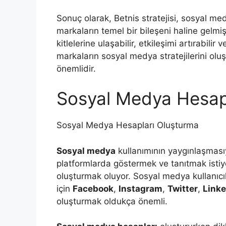
Sonuç olarak, Betnis stratejisi, sosyal 
markaların temel bir bileşeni haline gelmiş
kitlelerine ulaşabilir, etkileşimi artırabili
markaların sosyal medya stratejilerini ol
önemlidir.
Sosyal Medya Hesap
Sosyal Medya Hesapları Oluşturma
Sosyal medya
kullanımının yaygınlaşmasıyl
platformlarda göstermek ve tanıtmak istiy
oluşturmak oluyor. Sosyal medya kullanıc
için
Facebook
,
Instagram
,
Twitter
,
Linke
oluşturmak oldukça önemli.