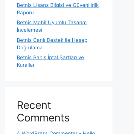
Betnis Lisans Bilgisi ve Güvenilirlik
Raporu
Betnis Mobil Uyumlu Tasarım
İncelemesi
Betnis Canlı Destek ile Hesap
Doğrulama
Betnis Bahis İptal Şartları ve
Kurallar
Recent
Comments
A WordPress Commenter
-
Hello