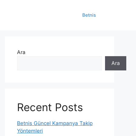
Betnis
Ara
Ara
Recent Posts
Betnis Güncel Kampanya Takip
Yöntemleri