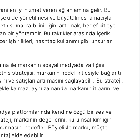
yani en iyi hizmet veren ağ anlamına gelir. Bu
r şekilde yönetilmesi ve büyütülmesi amacıyla
Betnis, marka bilinirliğini artırmak, hedef kitleye
lan bir yöntemdir. Bu taktikler arasında içerik
er işbirlikleri, hashtag kullanımı gibi unsurlar
lama ile markanın sosyal medyada varlığını
etnis stratejisi, markanın hedef kitlesiyle bağlantı
ı ve satışları artırmasını sağlayabilir. Bu strateji,
kle kalmaz, aynı zamanda markanın itibarını ve
edya platformlarında kendine özgü bir ses ve
teji, markanın değerlerini, kurumsal kimliğini
 kurmasını hedefler. Böylelikle marka, müşteri
ntaj elde edebilir.