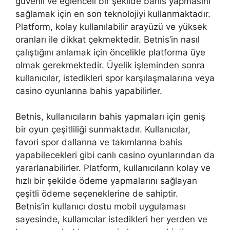
güvenli ve eğlenceli bir şekilde bahis yapmasını
sağlamak için en son teknolojiyi kullanmaktadır.
Platform, kolay kullanılabilir arayüzü ve yüksek
oranları ile dikkat çekmektedir. Betnis’in nasıl
çalıştığını anlamak için öncelikle platforma üye
olmak gerekmektedir. Üyelik işleminden sonra
kullanıcılar, istedikleri spor karşılaşmalarına veya
casino oyunlarına bahis yapabilirler.
Betnis, kullanıcıların bahis yapmaları için geniş
bir oyun çeşitliliği sunmaktadır. Kullanıcılar,
favori spor dallarına ve takımlarına bahis
yapabilecekleri gibi canlı casino oyunlarından da
yararlanabilirler. Platform, kullanıcıların kolay ve
hızlı bir şekilde ödeme yapmalarını sağlayan
çeşitli ödeme seçeneklerine de sahiptir.
Betnis’in kullanıcı dostu mobil uygulaması
sayesinde, kullanıcılar istedikleri her yerden ve