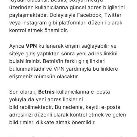
üzerinden kullanıcılarına güncel adres bilgilerini
paylaşmaktadır. Dolayısıyla Facebook, Twitter
veya Instagram gibi platformları düzenli olarak
kontrol etmek önemlidir.
Ayrıca
VPN
kullanarak erişim sağlayabilir ve
siteye giriş yaptıktan sonra yeni adres linkini
bulabilirsiniz. Betnis’in farklı giriş linkleri
bulunmaktadır ve VPN yardımıyla bu linklere
erişmeniz mümkün olacaktır.
Son olarak,
Betnis
kullanıcılarına e-posta
yoluyla da yeni adres linklerini
bildirebilmektedir. Bu nedenle, kayıtlı e-posta
adresinizi düzenli olarak kontrol etmek ve gelen
bildirimleri dikkate almak önemlidir.