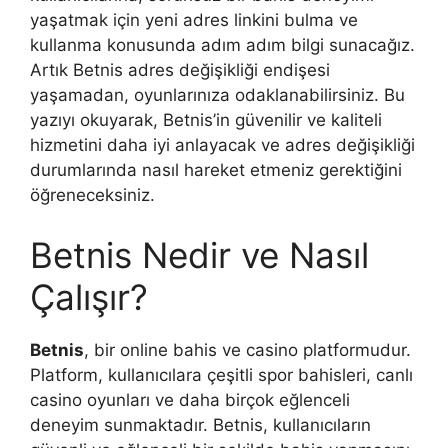
yaşatmak için yeni adres linkini bulma ve
kullanma konusunda adım adım bilgi sunacağız.
Artık Betnis adres değişikliği endişesi
yaşamadan, oyunlarınıza odaklanabilirsiniz. Bu
yazıyı okuyarak, Betnis’in güvenilir ve kaliteli
hizmetini daha iyi anlayacak ve adres değişikliği
durumlarında nasıl hareket etmeniz gerektiğini
öğreneceksiniz.
Betnis Nedir ve Nasıl
Çalışır?
Betnis
, bir online bahis ve casino platformudur.
Platform, kullanıcılara çeşitli spor bahisleri, canlı
casino oyunları ve daha birçok eğlenceli
deneyim sunmaktadır. Betnis, kullanıcıların