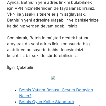
Ayrıca, Betnis’in yeni adres linkini bulabilmek
için VPN hizmetlerinden de faydalanabilirsiniz.
VPN ile yasaklı sitelere erişim sağlayarak,
Betnis’in yeni adresine ulaşabilir ve bahislerinize
kaldığınız yerden devam edebilirsiniz.
Son olarak, Betnis’in müşteri destek hattını
arayarak da yeni adres linki konusunda bilgi
alabilir ve bu sayede bahis deneyiminizi
kesintisiz bir şekilde sürdürebilirsiniz.
İlgini Çekebilir:
Betnis Yatırım Bonusu Çevrim Detayları
Neler?
Betnis Oyun Kalite Standardı