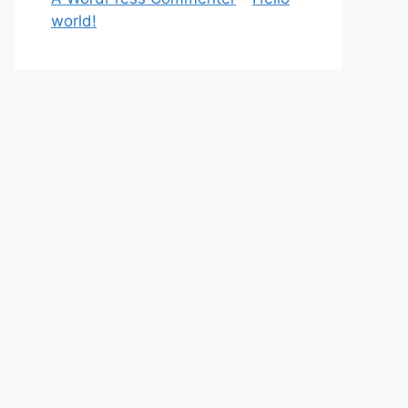
world!