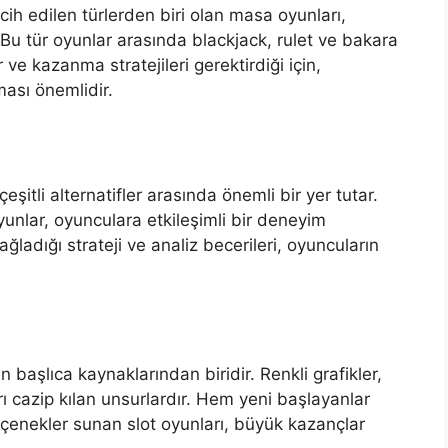
cih edilen türlerden biri olan masa oyunları,
 Bu tür oyunlar arasında blackjack, rulet ve bakara
lar ve kazanma stratejileri gerektirdiği için,
ması önemlidir.
itli alternatifler arasında önemli bir yer tutar.
unlar, oyunculara etkileşimli bir deneyim
ladığı strateji ve analiz becerileri, oyuncuların
n başlıca kaynaklarından biridir. Renkli grafikler,
rı cazip kılan unsurlardır. Hem yeni başlayanlar
çenekler sunan slot oyunları, büyük kazançlar