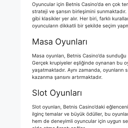
Oyuncular için Betnis Casino’da en çok ter
strateji ve şansın birleşimini sunmaktadır.
gibi klasikler yer alır. Her biri, farklı kural
oyuncuların dikkatli bir şekilde seçim yap
Masa Oyunları
Masa oyunları, Betnis Casino’da sunduğu çeş
Gerçek krupiyeler eşliğinde oynanan bu oy
yaşatmaktadır. Aynı zamanda, oyunların sağ
kazanma şansını artırmaktadır.
Slot Oyunları
Slot oyunları, Betnis Casino’daki eğlenceni
ilginç temalar ve büyük ödüller, bu oyunla
hem de deneyimli oyuncular için uygun se