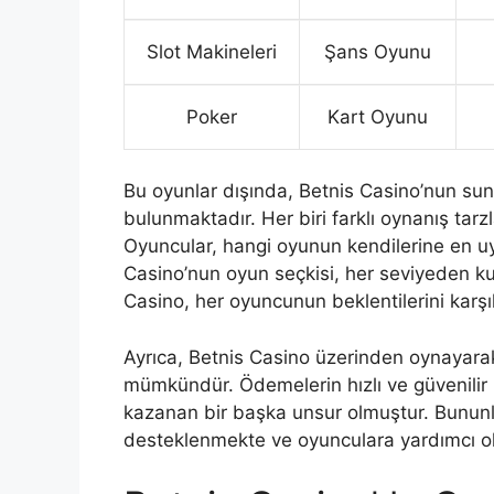
Slot Makineleri
Şans Oyunu
Poker
Kart Oyunu
Bu oyunlar dışında, Betnis Casino’nun sun
bulunmaktadır. Her biri farklı oynanış tarz
Oyuncular, hangi oyunun kendilerine en uy
Casino’nun oyun seçkisi, her seviyeden kul
Casino, her oyuncunun beklentilerini karşı
Ayrıca, Betnis Casino üzerinden oynayara
mümkündür. Ödemelerin hızlı ve güvenilir b
kazanan bir başka unsur olmuştur. Bununla b
desteklenmekte ve oyunculara yardımcı o