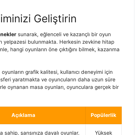
inizi Geliştirin
enekler
sunarak, eğlenceli ve kazançlı bir oyun
un yelpazesi bulunmakta. Herkesin zevkine hitap
le, hangi oyunların öne çıktığını bilmek, kazanma
yunların grafik kalitesi, kullanıcı deneyimi için
osferi yaratmakta ve oyuncuların daha uzun süre
erle oynanan masa oyunları, oyunculara gerçek bir
Açıklama
Popülerlik
a sahip, şansınıza dayalı oyunlar.
Yüksek