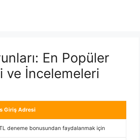
unları: En Popüler
 ve İncelemeleri
s Giriş Adresi
00 TL deneme bonusundan faydalanmak için