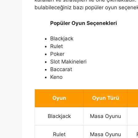
bulabileceğiniz bazı popüler oyun seçenek
Popüler Oyun Seçenekleri
Blackjack
Rulet
Poker
Slot Makineleri
Baccarat
Keno
Oyun
Oyun Türü
Blackjack
Masa Oyunu
Rulet
Masa Oyunu