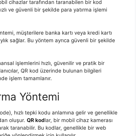
obil cihazlar tarafından taranabilen bir kod
hızlı ve güvenli bir şekilde para yatırma işlemi
temi, müşterilere banka kartı veya kredi kartı
ylık sağlar. Bu yöntem ayrıca güvenli bir şekilde
sal işlemlerini hızlı, güvenilir ve pratik bir
lanıcılar, QR kod üzerinde bulunan bilgileri
inde işlem tamamlanır.
ırma Yöntemi
e), hızlı tepki kodu anlamına gelir ve genellikle
dan oluşur.
QR kod
lar, bir mobil cihaz kamerası
ak taranabilir. Bu kodlar, genellikle bir web
riğe yönlendirmek için kullanılır.