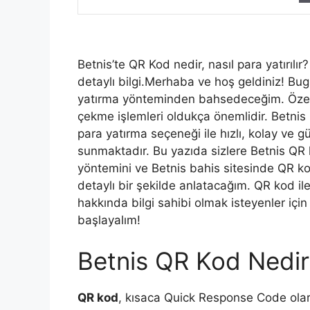
Betnis’te QR Kod nedir, nasıl para yatırıl
detaylı bilgi.Merhaba ve hoş geldiniz! Bug
yatırma yönteminden bahsedeceğim. Özelli
çekme işlemleri oldukça önemlidir. Betnis 
para yatırma seçeneği ile hızlı, kolay ve g
sunmaktadır. Bu yazıda sizlere Betnis QR
yöntemini ve Betnis bahis sitesinde QR kod
detaylı bir şekilde anlatacağım. QR kod ile 
hakkında bilgi sahibi olmak isteyenler için
başlayalım!
Betnis QR Kod Nedir
QR kod
, kısaca Quick Response Code olara