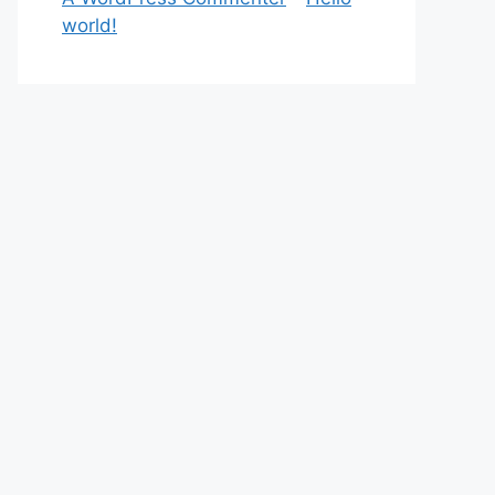
world!