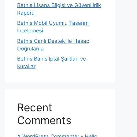
Betnis Lisans Bilgisi ve Güvenilirlik
Raporu
Betnis Mobil Uyumlu Tasarım
İncelemesi
Betnis Canlı Destek ile Hesap
Doğrulama
Betnis Bahis İptal Şartları ve
Kurallar
Recent
Comments
A WordPress Commenter
-
Hello