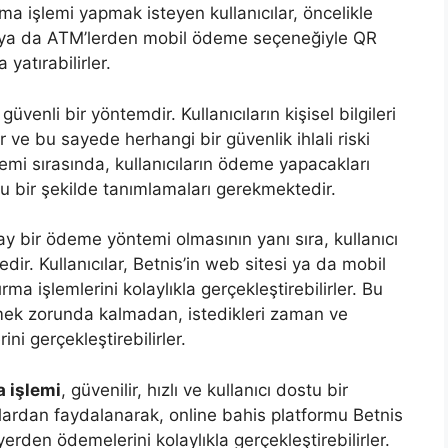
rma işlemi yapmak isteyen kullanıcılar, öncelikle
 ya da ATM’lerden mobil ödeme seçeneğiyle QR
yatırabilirler.
venli bir yöntemdir. Kullanıcıların kişisel bilgileri
 ve bu sayede herhangi bir güvenlik ihlali riski
mi sırasında, kullanıcıların ödeme yapacakları
 bir şekilde tanımlamaları gerekmektedir.
lay bir ödeme yöntemi olmasının yanı sıra, kullanıcı
ir. Kullanıcılar, Betnis’in web sitesi ya da mobil
a işlemlerini kolaylıkla gerçekleştirebilirler. Bu
ek zorunda kalmadan, istedikleri zaman ve
ini gerçekleştirebilirler.
a işlemi
, güvenilir, hızlı ve kullanıcı dostu bir
klardan faydalanarak, online bahis platformu Betnis
yerden ödemelerini kolaylıkla gerçekleştirebilirler.