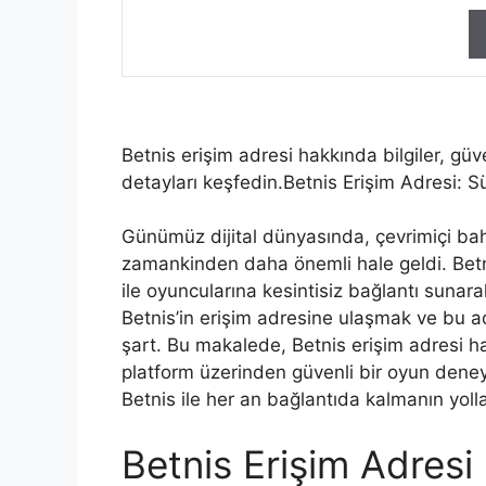
Betnis erişim adresi hakkında bilgiler, güv
detayları keşfedin.Betnis Erişim Adresi: S
Günümüz dijital dünyasında, çevrimiçi ba
zamankinden daha önemli hale geldi. Betnis
ile oyuncularına kesintisiz bağlantı sunar
Betnis’in erişim adresine ulaşmak ve bu a
şart. Bu makalede, Betnis erişim adresi ha
platform üzerinden güvenli bir oyun deney
Betnis ile her an bağlantıda kalmanın yolla
Betnis Erişim Adresi 