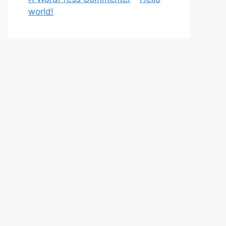
world!