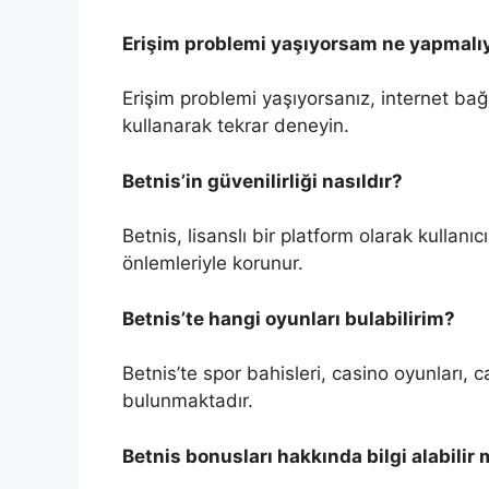
Erişim problemi yaşıyorsam ne yapmalı
Erişim problemi yaşıyorsanız, internet bağl
kullanarak tekrar deneyin.
Betnis’in güvenilirliği nasıldır?
Betnis, lisanslı bir platform olarak kullanı
önlemleriyle korunur.
Betnis’te hangi oyunları bulabilirim?
Betnis’te spor bahisleri, casino oyunları,
bulunmaktadır.
Betnis bonusları hakkında bilgi alabilir