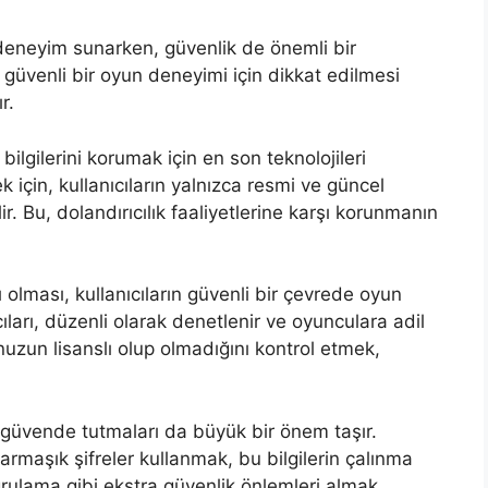
deneyim sunarken, güvenlik de önemli bir
güvenli bir oyun deneyimi için dikkat edilmesi
r.
 bilgilerini korumak için en son teknolojileri
k için, kullanıcıların yalnızca resmi ve güncel
lir. Bu, dolandırıcılık faaliyetlerine karşı korunmanın
ı olması, kullanıcıların güvenli bir çevrede oyun
ıları, düzenli olarak denetlenir ve oyunculara adil
uzun lisanslı olup olmadığını kontrol etmek,
ini güvende tutmaları da büyük bir önem taşır.
armaşık şifreler kullanmak, bu bilgilerin çalınma
 doğrulama gibi ekstra güvenlik önlemleri almak,