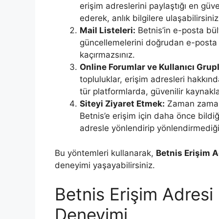
erişim adreslerini paylaştığı en güve
ederek, anlık bilgilere ulaşabilirsiniz
Mail Listeleri:
Betnis’in e-posta bül
güncellemelerini doğrudan e-posta ku
kaçırmazsınız.
Online Forumlar ve Kullanıcı Grupl
topluluklar, erişim adresleri hakkında
tür platformlarda, güvenilir kaynakla
Siteyi Ziyaret Etmek:
Zaman zaman, 
Betnis’e erişim için daha önce bildiği
adresle yönlendirip yönlendirmediği
Bu yöntemleri kullanarak,
Betnis Erişim A
deneyimi yaşayabilirsiniz.
Betnis Erişim Adres
Deneyimi