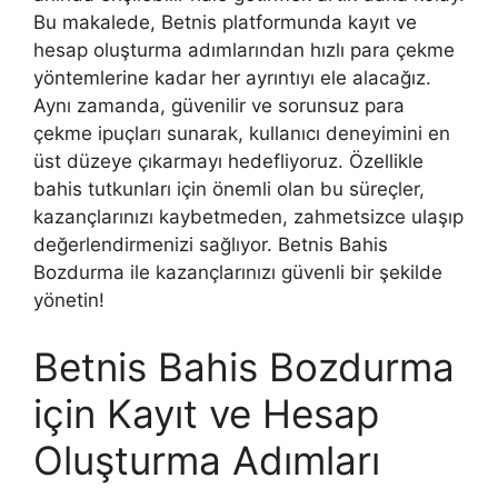
Bu makalede, Betnis platformunda kayıt ve
hesap oluşturma adımlarından hızlı para çekme
yöntemlerine kadar her ayrıntıyı ele alacağız.
Aynı zamanda, güvenilir ve sorunsuz para
çekme ipuçları sunarak, kullanıcı deneyimini en
üst düzeye çıkarmayı hedefliyoruz. Özellikle
bahis tutkunları için önemli olan bu süreçler,
kazançlarınızı kaybetmeden, zahmetsizce ulaşıp
değerlendirmenizi sağlıyor. Betnis Bahis
Bozdurma ile kazançlarınızı güvenli bir şekilde
yönetin!
Betnis Bahis Bozdurma
için Kayıt ve Hesap
Oluşturma Adımları