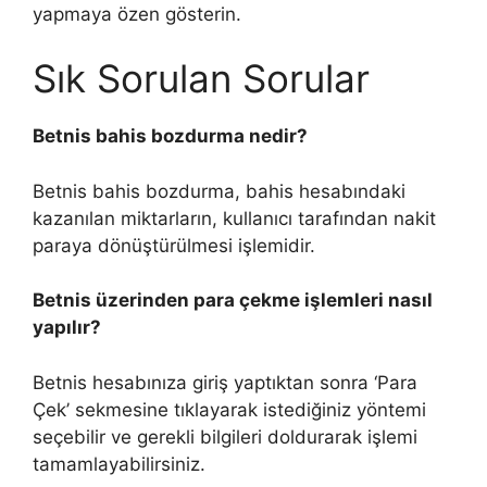
yapmaya özen gösterin.
Sık Sorulan Sorular
Betnis bahis bozdurma nedir?
Betnis bahis bozdurma, bahis hesabındaki
kazanılan miktarların, kullanıcı tarafından nakit
paraya dönüştürülmesi işlemidir.
Betnis üzerinden para çekme işlemleri nasıl
yapılır?
Betnis hesabınıza giriş yaptıktan sonra ‘Para
Çek’ sekmesine tıklayarak istediğiniz yöntemi
seçebilir ve gerekli bilgileri doldurarak işlemi
tamamlayabilirsiniz.