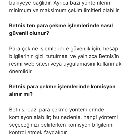
bakiyeye bağlıdır. Ayrıca bazı yöntemlerin
minimum ve maksimum çekim limitleri olabilir.
Betnis’ten para çekme işlemlerinde nasıl
güvenli olunur?
Para çekme işlemlerinde güvenlik için, hesap
bilgilerinin gizli tutulması ve yalnızca Betnis’in
resmi web sitesi veya uygulamasını kullanmak
önemlidir.
Betnis para çekme işlemlerinde komisyon
alınır mı?
Betnis, bazı para çekme yöntemlerinde
komisyon alabilir; bu nedenle, hangi yöntemi
seçeceğinizi belirlerken komisyon bilgilerini
kontrol etmek faydalıdır.