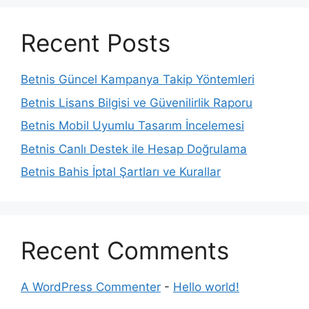
Recent Posts
Betnis Güncel Kampanya Takip Yöntemleri
Betnis Lisans Bilgisi ve Güvenilirlik Raporu
Betnis Mobil Uyumlu Tasarım İncelemesi
Betnis Canlı Destek ile Hesap Doğrulama
Betnis Bahis İptal Şartları ve Kurallar
Recent Comments
A WordPress Commenter
-
Hello world!