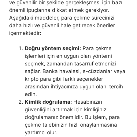
ve güvenilir bir şekilde gerçekleşmesi için bazı
önemli ipuçlarına dikkat etmek gerekiyor.
Aşağıdaki maddeler, para çekme sürecinizi
daha hızlı ve güvenli hale getirecek öneriler
içermektedir:
Doğru yöntem seçimi:
Para çekme
işlemleri için en uygun olan yöntemi
seçmek, zamandan tasarruf etmenizi
sağlar. Banka havalesi, e-cüzdanlar veya
kripto para gibi farklı seçenekler
arasından ihtiyacınıza uygun olanı tercih
edin.
Kimlik doğrulama:
Hesabınızın
güvenliğini artırmak için kimliğinizi
doğrulamanız önemlidir. Bu işlem, para
çekme talebinizin hızlı onaylanmasına
yardımcı olur.