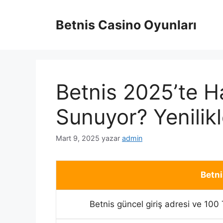
İçeriğe
atla
Betnis Casino Oyunları
Betnis 2025’te Ha
Sunuyor? Yenilikl
Mart 9, 2025
yazar
admin
Betni
Betnis güncel giriş adresi ve 1