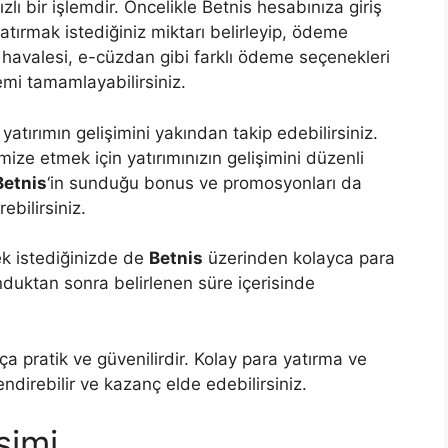
zlı bir işlemdir. Öncelikle Betnis hesabınıza giriş
ırmak istediğiniz miktarı belirleyip, ödeme
 havalesi, e-cüzdan gibi farklı ödeme seçenekleri
emi tamamlayabilirsiniz.
 yatırımın gelişimini yakından takip edebilirsiniz.
mize etmek için yatırımınızın gelişimini düzenli
Betnis
‘in sunduğu bonus ve promosyonları da
ebilirsiniz.
ek istediğinizde de
Betnis
üzerinden kolayca para
nduktan sonra belirlenen süre içerisinde
ça pratik ve güvenilirdir. Kolay para yatırma ve
endirebilir ve kazanç elde edebilirsiniz.
şimi