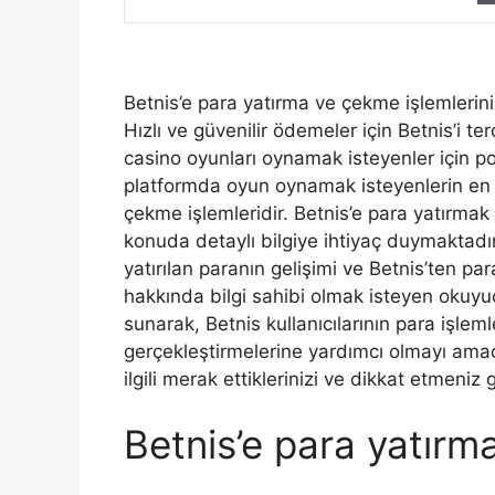
Betnis’e para yatırma ve çekme işlemlerini 
Hızlı ve güvenilir ödemeler için Betnis’i te
casino oyunları oynamak isteyenler için pop
platformda oyun oynamak isteyenlerin en 
çekme işlemleridir. Betnis’e para yatırmak
konuda detaylı bilgiye ihtiyaç duymaktadır
yatırılan paranın gelişimi ve Betnis’ten pa
hakkında bilgi sahibi olmak isteyen okuyuc
sunarak, Betnis kullanıcılarının para işleml
gerçekleştirmelerine yardımcı olmayı amaç
ilgili merak ettiklerinizi ve dikkat etmeniz
Betnis’e para yatırma