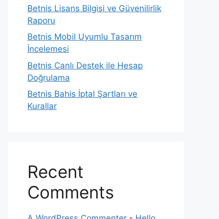
Betnis Lisans Bilgisi ve Güvenilirlik
Raporu
Betnis Mobil Uyumlu Tasarım
İncelemesi
Betnis Canlı Destek ile Hesap
Doğrulama
Betnis Bahis İptal Şartları ve
Kurallar
Recent
Comments
A WordPress Commenter
-
Hello