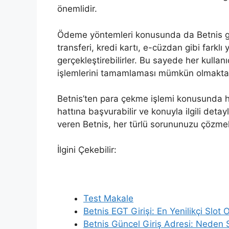
önemlidir.
Ödeme yöntemleri konusunda da Betnis geni
transferi, kredi kartı, e-cüzdan gibi farkl
gerçekleştirebilirler. Bu sayede her kullan
işlemlerini tamamlaması mümkün olmaktad
Betnis’ten para çekme işlemi konusunda 
hattına başvurabilir ve konuyla ilgili detay
veren Betnis, her türlü sorununuzu çözmek i
İlgini Çekebilir:
Test Makale
Betnis EGT Girişi: En Yenilikçi Slot 
Betnis Güncel Giriş Adresi: Neden S