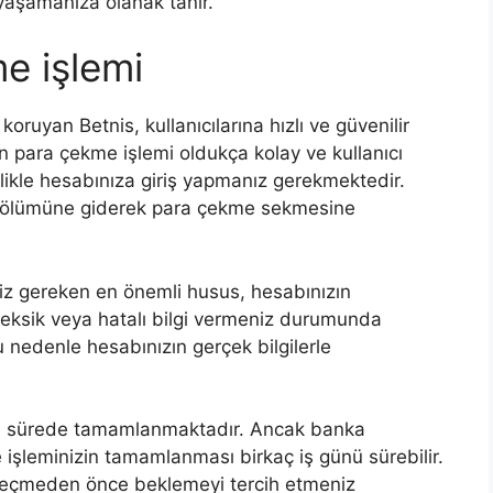
 yaşamanıza olanak tanır.
e işlemi
koruyan Betnis, kullanıcılarına hızlı ve güvenilir
 para çekme işlemi oldukça kolay ve kullanıcı
likle hesabınıza giriş yapmanız gerekmektedir.
bölümüne giderek para çekme sekmesine
z gereken en önemli husus, hesabınızın
 eksik veya hatalı bilgi vermeniz durumunda
 Bu nedenle hesabınızın gerçek bilgilerle
ısa sürede tamamlanmaktadır. Ancak banka
 işleminizin tamamlanması birkaç iş günü sürebilir.
geçmeden önce beklemeyi tercih etmeniz