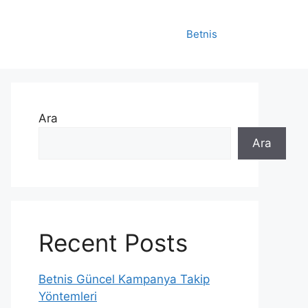
Betnis
Ara
Ara
Recent Posts
Betnis Güncel Kampanya Takip
Yöntemleri