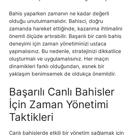
Bahis yaparken zamanın ne kadar değerli
olduğu unutulmamalıdır. Bahisci, doğru
zamanda hareket ettiğinde, kazanma ihtimalini
önemli ölçüde artırabilir. Başarılı bir canlı bahis
deneyimi için zaman yönetiminizi ustaca
yapmalısınız. Bu nedenle, stratejinizi dikkatlice
oluşturmalı ve uygulamalısınız. Her maçın
dinamikleri farklı olduğundan, esnek bir
yaklaşım benimsemek de oldukça önemlidir.
Başarılı Canlı Bahisler
İçin Zaman Yönetimi
Taktikleri
Canlı bahislerde etkili bir yönetim sağlamak için