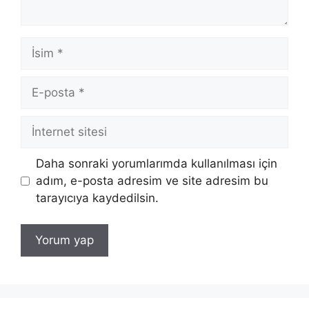
İsim
E-
posta
İnternet
sitesi
Daha sonraki yorumlarımda kullanılması için
adım, e-posta adresim ve site adresim bu
tarayıcıya kaydedilsin.