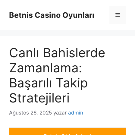
İçeriğe
atla
Betnis Casino Oyunları
Menü
Canlı Bahislerde
Zamanlama:
Başarılı Takip
Stratejileri
Ağustos 26, 2025
yazar
admin