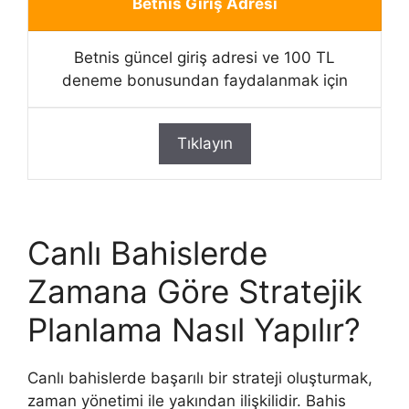
Betnis Giriş Adresi
Betnis güncel giriş adresi ve 100 TL
deneme bonusundan faydalanmak için
Tıklayın
Canlı Bahislerde
Zamana Göre Stratejik
Planlama Nasıl Yapılır?
Canlı bahislerde başarılı bir strateji oluşturmak,
zaman yönetimi ile yakından ilişkilidir. Bahis