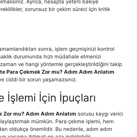
malısınız. Ayrıca, hesapta yeterli bakiye
lilikler, sorunsuz bir çekim süreci için kritik
tamamlandıktan sonra, işlem geçmişinizi kontrol
ksaklık durumunda hızlı müdahale etmenizi
e zaman ve hangi yöntemle gerçekleştirildiğini takip
’te Para Çekmek Zor mu? Adım Adım Anlatım
e ciddi bir sorun yaşamazsınız.
İşlemi İçin İpuçları
ek Zor mu? Adım Adım Anlatım
sorusu kaygı verici
i kolaylaştırmak mümkün. Para çekme işlemi, hem
ndan oldukça önemlidir. Bu nedenle, adım adım
un yaşama ihtimali en aza indirilebilir.