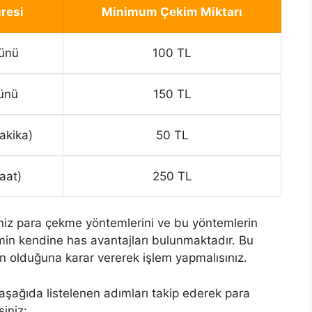
resi
Minimum Çekim Miktarı
günü
100 TL
günü
150 TL
dakika)
50 TL
saat)
250 TL
ğiniz para çekme yöntemlerini ve bu yöntemlerin
emin kendine has avantajları bulunmaktadır. Bu
n olduğuna karar vererek işlem yapmalısınız.
 aşağıda listelenen adımları takip ederek para
siniz: