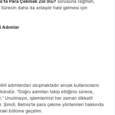
is’te Para Çekmek Zor mu?
sorusuna rağmen,
 Sürecin daha da anlaşılır hale gelmesi için
i Adımlar
irli adımlardan oluşmaktadır ancak kullanıcıların
ndür. “Doğru adımları takip ettiğiniz sürece,
niz.” Unutmayın, işlemlerinizi her zaman dikkatli
ır. Şimdi, Betnis’te para çekme yöntemleri hakkında
onraki bölüme geçelim.