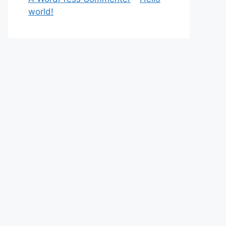
world!