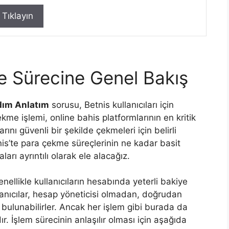
Tıklayın
e Sürecine Genel Bakış
dım Anlatım
sorusu, Betnis kullanıcıları için
me işlemi, online bahis platformlarının en kritik
arını güvenli bir şekilde çekmeleri için belirli
tnis’te para çekme süreçlerinin ne kadar basit
rı ayrıntılı olarak ele alacağız.
ellikle kullanıcıların hesabında yeterli bakiye
lanıcılar, hesap yöneticisi olmadan, doğrudan
bulunabilirler. Ancak her işlem gibi burada da
r. İşlem sürecinin anlaşılır olması için aşağıda