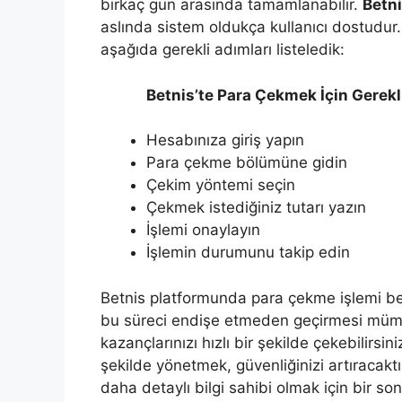
birkaç gün arasında tamamlanabilir.
Betn
aslında sistem oldukça kullanıcı dostudur.
aşağıda gerekli adımları listeledik:
Betnis’te Para Çekmek İçin Gerekl
Hesabınıza giriş yapın
Para çekme bölümüne gidin
Çekim yöntemi seçin
Çekmek istediğiniz tutarı yazın
İşlemi onaylayın
İşlemin durumunu takip edin
Betnis platformunda para çekme işlemi bel
bu süreci endişe etmeden geçirmesi mümkü
kazançlarınızı hızlı bir şekilde çekebilirsi
şekilde yönetmek, güvenliğinizi artıracakt
daha detaylı bilgi sahibi olmak için bir s