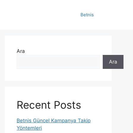
Betnis
Ara
Ara
Recent Posts
Betnis Güncel Kampanya Takip
Yöntemleri