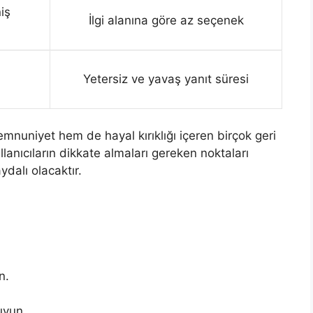
iş
İlgi alanına göre az seçenek
m
Yetersiz ve yavaş yanıt süresi
mnuniyet hem de hayal kırıklığı içeren birçok geri
lanıcıların dikkate almaları gereken noktaları
ydalı olacaktır.
n.
uyun.