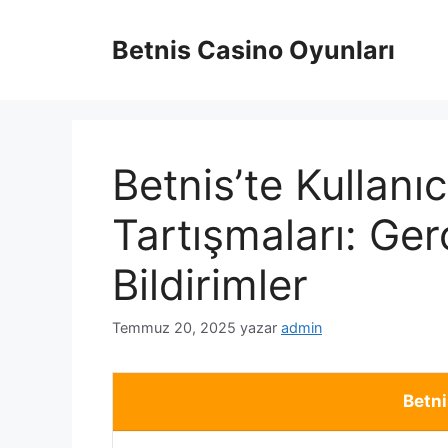
İçeriğe
atla
Betnis Casino Oyunları
Betnis’te Kullanıc
Tartışmaları: Ge
Bildirimler
Temmuz 20, 2025
yazar
admin
Betni