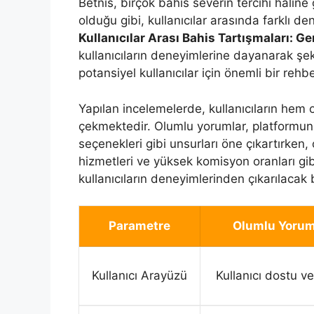
Betnis, birçok bahis severin tercihi halin
olduğu gibi, kullanıcılar arasında farklı 
Kullanıcılar Arası Bahis Tartışmaları: G
kullanıcıların deneyimlerine dayanarak şe
potansiyel kullanıcılar için önemli bir rehbe
Yapılan incelemelerde, kullanıcıların hem
çekmektedir. Olumlu yorumlar, platformun 
seçenekleri gibi unsurları öne çıkartırken
hizmetleri ve yüksek komisyon oranları gi
kullanıcıların deneyimlerinden çıkarılacak
Parametre
Olumlu Yorum
Kullanıcı Arayüzü
Kullanıcı dostu ve