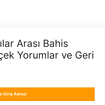
ılar Arası Bahis
rçek Yorumlar ve Geri
s Giriş Adresi