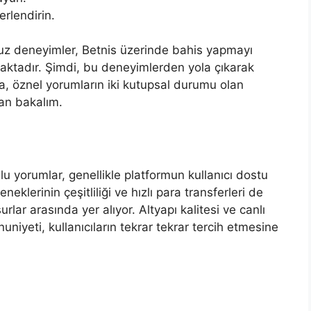
erlendirin.
suz deneyimler, Betnis üzerinde bahis yapmayı
maktadır. Şimdi, bu deneyimlerden yola çıkarak
na, öznel yorumların iki kutupsal durumu olan
an bakalım.
lumlu yorumlar, genellikle platformun kullanıcı dostu
lerinin çeşitliliği ve hızlı para transferleri de
rlar arasında yer alıyor. Altyapı kalitesi ve canlı
niyeti, kullanıcıların tekrar tekrar tercih etmesine