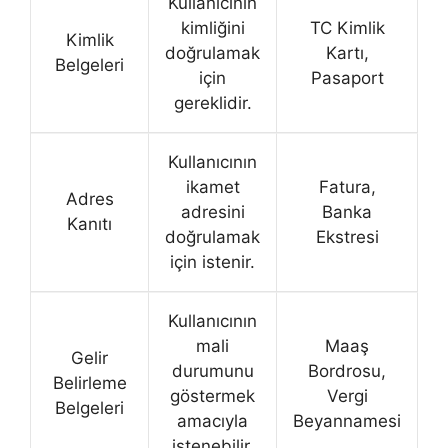
Kullanıcının
kimliğini
TC Kimlik
Kimlik
doğrulamak
Kartı,
Belgeleri
için
Pasaport
gereklidir.
Kullanıcının
ikamet
Fatura,
Adres
adresini
Banka
Kanıtı
doğrulamak
Ekstresi
için istenir.
Kullanıcının
mali
Maaş
Gelir
durumunu
Bordrosu,
Belirleme
göstermek
Vergi
Belgeleri
amacıyla
Beyannamesi
istenebilir.