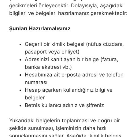
gecikmeleri önleyecektir. Dolayısıyla, aşağıdaki
bilgileri ve belgeleri hazırlamanız gerekmektedir:
Şunları Hazırlamalısınız
Geçerli bir kimlik belgesi (nüfus cüzdanı,
pasaport veya ehliyet)
Adresinizi kanıtlayan bir belge (fatura,
banka ekstresi vb.)
Hesabınıza ait e-posta adresi ve telefon
numarası
Hesap açarken kullandığınız bilgi ve
belgeler
Betnis kullanıcı adınız ve şifreniz
Yukarıdaki belgelerin toplanması ve doğru bir
şekilde sunulması, işleminizin daha hızlı
sonuçlanmasını sağlar. Aşağıda, kimlik belgesi