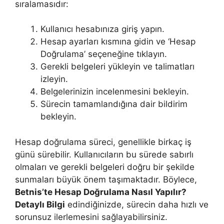
sıralamasıdır:
Kullanıcı hesabınıza giriş yapın.
Hesap ayarları kısmına gidin ve ‘Hesap
Doğrulama’ seçeneğine tıklayın.
Gerekli belgeleri yükleyin ve talimatları
izleyin.
Belgelerinizin incelenmesini bekleyin.
Sürecin tamamlandığına dair bildirim
bekleyin.
Hesap doğrulama süreci, genellikle birkaç iş
günü sürebilir. Kullanıcıların bu sürede sabırlı
olmaları ve gerekli belgeleri doğru bir şekilde
sunmaları büyük önem taşımaktadır. Böylece,
Betnis’te Hesap Doğrulama Nasıl Yapılır?
Detaylı Bilgi
edindiğinizde, sürecin daha hızlı ve
sorunsuz ilerlemesini sağlayabilirsiniz.