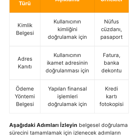
Türü
Kullanıcının
Nüfus
Kimlik
kimliğini
cüzdanı,
Belgesi
doğrulamak için
pasaport
Kullanıcının
Fatura,
Adres
ikamet adresinin
banka
Kanıtı
doğrulanması için
dekontu
Ödeme
Yapılan finansal
Kredi
Yöntemi
işlemleri
kartı
Belgesi
doğrulamak için
fotokopisi
Aşağıdaki Adımları İzleyin
belgesel doğrulama
sürecini tamamlamak için izlenecek adımların