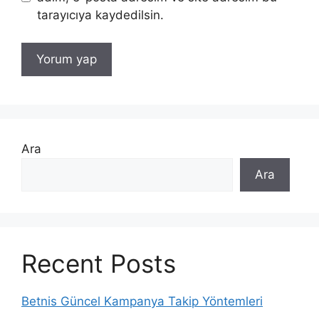
tarayıcıya kaydedilsin.
Ara
Ara
Recent Posts
Betnis Güncel Kampanya Takip Yöntemleri