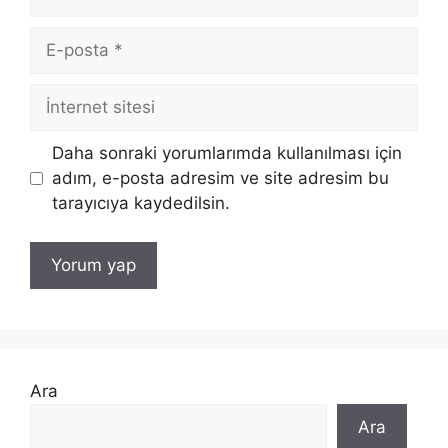
E-
posta
İnternet
sitesi
Daha sonraki yorumlarımda kullanılması için
adım, e-posta adresim ve site adresim bu
tarayıcıya kaydedilsin.
Ara
Ara