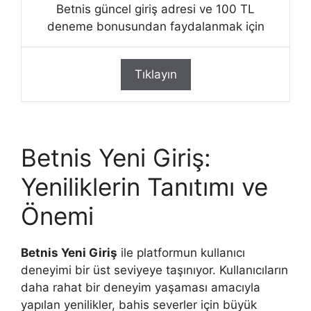
Betnis güncel giriş adresi ve 100 TL
deneme bonusundan faydalanmak için
Tıklayın
Betnis Yeni Giriş:
Yeniliklerin Tanıtımı ve
Önemi
Betnis Yeni Giriş
ile platformun kullanıcı
deneyimi bir üst seviyeye taşınıyor. Kullanıcıların
daha rahat bir deneyim yaşaması amacıyla
yapılan yenilikler, bahis severler için büyük