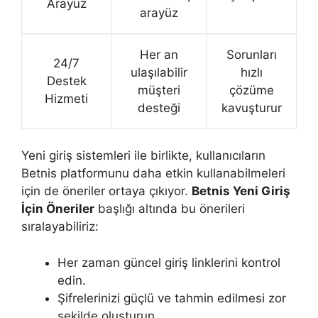
Arayüz
arayüz
Her an
Sorunları
24/7
ulaşılabilir
hızlı
Destek
müşteri
çözüme
Hizmeti
desteği
kavuşturur
Yeni giriş sistemleri ile birlikte, kullanıcıların
Betnis platformunu daha etkin kullanabilmeleri
için de öneriler ortaya çıkıyor.
Betnis Yeni Giriş
İçin Öneriler
başlığı altında bu önerileri
sıralayabiliriz:
Her zaman güncel giriş linklerini kontrol
edin.
Şifrelerinizi güçlü ve tahmin edilmesi zor
şekilde oluşturun.