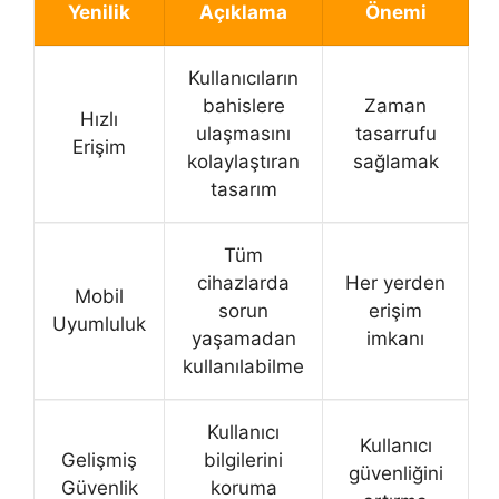
Yenilik
Açıklama
Önemi
Kullanıcıların
bahislere
Zaman
Hızlı
ulaşmasını
tasarrufu
Erişim
kolaylaştıran
sağlamak
tasarım
Tüm
cihazlarda
Her yerden
Mobil
sorun
erişim
Uyumluluk
yaşamadan
imkanı
kullanılabilme
Kullanıcı
Kullanıcı
Gelişmiş
bilgilerini
güvenliğini
Güvenlik
koruma