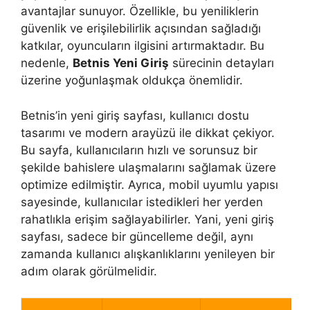
avantajlar sunuyor. Özellikle, bu yeniliklerin
güvenlik ve erişilebilirlik açısından sağladığı
katkılar, oyuncuların ilgisini artırmaktadır. Bu
nedenle,
Betnis Yeni Giriş
sürecinin detayları
üzerine yoğunlaşmak oldukça önemlidir.
Betnis’in yeni giriş sayfası, kullanıcı dostu
tasarımı ve modern arayüzü ile dikkat çekiyor.
Bu sayfa, kullanıcıların hızlı ve sorunsuz bir
şekilde bahislere ulaşmalarını sağlamak üzere
optimize edilmiştir. Ayrıca, mobil uyumlu yapısı
sayesinde, kullanıcılar istedikleri her yerden
rahatlıkla erişim sağlayabilirler. Yani, yeni giriş
sayfası, sadece bir güncelleme değil, aynı
zamanda kullanıcı alışkanlıklarını yenileyen bir
adım olarak görülmelidir.