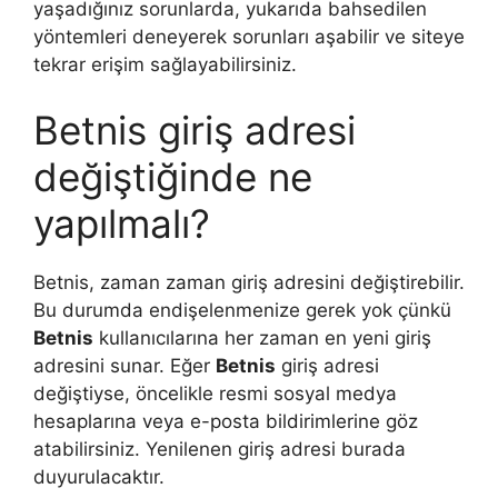
yaşadığınız sorunlarda, yukarıda bahsedilen
yöntemleri deneyerek sorunları aşabilir ve siteye
tekrar erişim sağlayabilirsiniz.
Betnis giriş adresi
değiştiğinde ne
yapılmalı?
Betnis, zaman zaman giriş adresini değiştirebilir.
Bu durumda endişelenmenize gerek yok çünkü
Betnis
kullanıcılarına her zaman en yeni giriş
adresini sunar. Eğer
Betnis
giriş adresi
değiştiyse, öncelikle resmi sosyal medya
hesaplarına veya e-posta bildirimlerine göz
atabilirsiniz. Yenilenen giriş adresi burada
duyurulacaktır.