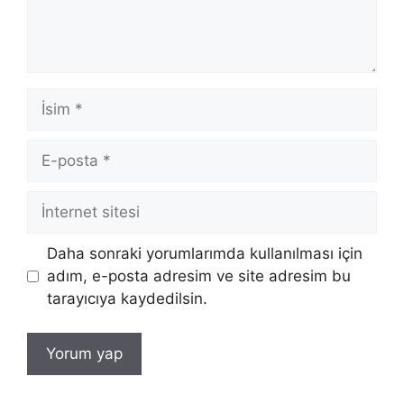
İsim
E-
posta
İnternet
sitesi
Daha sonraki yorumlarımda kullanılması için
adım, e-posta adresim ve site adresim bu
tarayıcıya kaydedilsin.