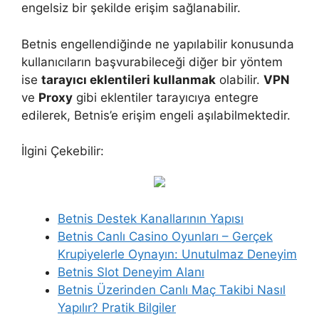
engelsiz bir şekilde erişim sağlanabilir.
Betnis engellendiğinde ne yapılabilir konusunda
kullanıcıların başvurabileceği diğer bir yöntem
ise
tarayıcı eklentileri kullanmak
olabilir.
VPN
ve
Proxy
gibi eklentiler tarayıcıya entegre
edilerek, Betnis’e erişim engeli aşılabilmektedir.
İlgini Çekebilir:
Betnis Destek Kanallarının Yapısı
Betnis Canlı Casino Oyunları – Gerçek
Krupiyelerle Oynayın: Unutulmaz Deneyim
Betnis Slot Deneyim Alanı
Betnis Üzerinden Canlı Maç Takibi Nasıl
Yapılır? Pratik Bilgiler