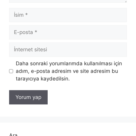
İsim
E-
posta
İnternet
sitesi
Daha sonraki yorumlarımda kullanılması için
adım, e-posta adresim ve site adresim bu
tarayıcıya kaydedilsin.
Ara