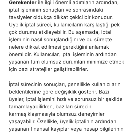
Gerekenler
ile ilgili önemli adımların ardından,
iptal işleminin sonuçları ve sonrasındaki
tavsiyeler oldukça dikkat çekici bir konudur.
Üyelik iptal süreci, kullanıcıların karşılaştığı pek
çok durumu etkileyebilir. Bu aşamada, iptal
işleminin nasıl sonuçlandığını ve bu süreçte
nelere dikkat edilmesi gerektiğini anlamak
önemlidir. Kullanıcılar, iptal işleminin ardından
yaşanan tüm olumsuz durumları minimize etmek
için bazı stratejiler geliştirebilirler.
İptal sürecinin sonuçları, genellikle kullanıcıların
beklentilerine göre değişiklik gösterir. Bazı
üyeler, iptal işlemini hızlı ve sorunsuz bir şekilde
tamamlayabilirken, bazıları sürecin
karmaşıklaşmasıyla olumsuz deneyimler
yaşayabilir. Özellikle, üyelik iptalinin ardından
yaşanan finansal kayıplar veya hesap bilgilerinin