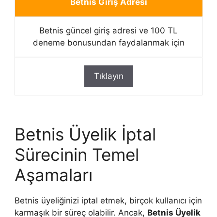
Betnis Giriş Adresi
Betnis güncel giriş adresi ve 100 TL
deneme bonusundan faydalanmak için
Tıklayın
Betnis Üyelik İptal
Sürecinin Temel
Aşamaları
Betnis üyeliğinizi iptal etmek, birçok kullanıcı için
karmaşık bir süreç olabilir. Ancak,
Betnis Üyelik