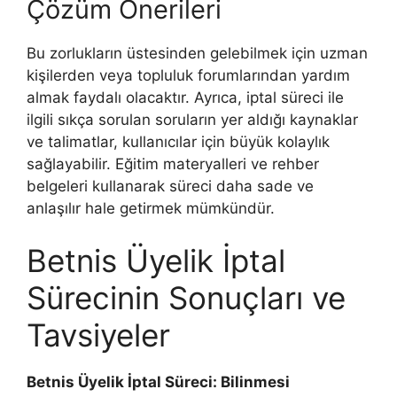
Çözüm Önerileri
Bu zorlukların üstesinden gelebilmek için uzman
kişilerden veya topluluk forumlarından yardım
almak faydalı olacaktır. Ayrıca, iptal süreci ile
ilgili sıkça sorulan soruların yer aldığı kaynaklar
ve talimatlar, kullanıcılar için büyük kolaylık
sağlayabilir. Eğitim materyalleri ve rehber
belgeleri kullanarak süreci daha sade ve
anlaşılır hale getirmek mümkündür.
Betnis Üyelik İptal
Sürecinin Sonuçları ve
Tavsiyeler
Betnis Üyelik İptal Süreci: Bilinmesi