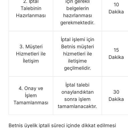
2. İptal
için gerekli
10
Talebinin
belgelerin
Dakika
Hazırlanması
hazırlanması
gerekmektedir.
İptal işlemi için
3. Müşteri
Betnis müşteri
15
Hizmetleri ile
hizmetleri ile
Dakika
İletişim
iletişime
geçilmelidir.
İptal talebi
4. Onay ve
onaylandıktan
30
İşlem
sonra işlem
Dakika
Tamamlanması
tamamlanacaktır.
Betnis üyelik iptali süreci içinde dikkat edilmesi