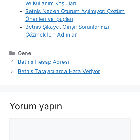
ve Kullanım Koşulları
Betnis Neden Oturum Açılmıyor: Çözüm
Önerileri ve İpuçları
Betnis Şikayet Girişi: Sorunlarınızı
Çözmek İçin Adımlar
Kategoriler
Genel
Betnis Hesap Adresi
Betnis Tarayıcılarda Hata Veriyor
Yorum yapın
Yorum