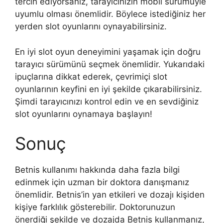
tercih ediyorsanız, tarayıcınızın mobil sürümüyle
uyumlu olması önemlidir. Böylece istediğiniz her
yerden slot oyunlarını oynayabilirsiniz.
En iyi slot oyun deneyimini yaşamak için doğru
tarayıcı sürümünü seçmek önemlidir. Yukarıdaki
ipuçlarına dikkat ederek, çevrimiçi slot
oyunlarının keyfini en iyi şekilde çıkarabilirsiniz.
Şimdi tarayıcınızı kontrol edin ve en sevdiğiniz
slot oyunlarını oynamaya başlayın!
Sonuç
Betnis kullanımı hakkında daha fazla bilgi
edinmek için uzman bir doktora danışmanız
önemlidir. Betnis’in yan etkileri ve dozajı kişiden
kişiye farklılık gösterebilir. Doktorunuzun
önerdiği şekilde ve dozajda Betnis kullanmanız,