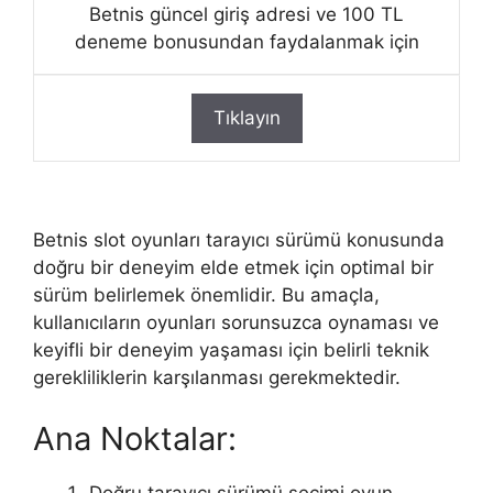
Betnis güncel giriş adresi ve 100 TL
deneme bonusundan faydalanmak için
Tıklayın
Betnis slot oyunları tarayıcı sürümü konusunda
doğru bir deneyim elde etmek için optimal bir
sürüm belirlemek önemlidir. Bu amaçla,
kullanıcıların oyunları sorunsuzca oynaması ve
keyifli bir deneyim yaşaması için belirli teknik
gerekliliklerin karşılanması gerekmektedir.
Ana Noktalar:
Doğru tarayıcı sürümü seçimi oyun