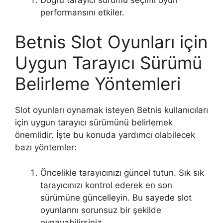
performansını etkiler.
Betnis Slot Oyunları için
Uygun Tarayıcı Sürümü
Belirleme Yöntemleri
Slot oyunları oynamak isteyen Betnis kullanıcıları
için uygun tarayıcı sürümünü belirlemek
önemlidir. İşte bu konuda yardımcı olabilecek
bazı yöntemler:
Öncelikle tarayıcınızı güncel tutun. Sık sık
tarayıcınızı kontrol ederek en son
sürümüne güncelleyin. Bu sayede slot
oyunlarını sorunsuz bir şekilde
oynayabilirsiniz.