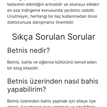
tedavinin etkinliğini artırabilir ve olumsuz etkileri
en aza indirgeme konusunda yardımcı olabilir.
Unutmayın, herhangi bir ilaç kullanmadan önce
doktorunuza danışmanız önemlidir.
Sıkça Sorulan Sorular
Betnis nedir?
Betnis, bahis ve eğlence kültürünü temsil eden
bir blog sitesidir.
Betnis üzerinden nasıl bahis
yapabilirim?
Betnis üzerinden bahis yapmak için siteye üye