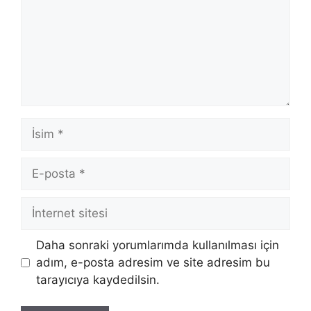
İsim
E-
posta
İnternet
sitesi
Daha sonraki yorumlarımda kullanılması için
adım, e-posta adresim ve site adresim bu
tarayıcıya kaydedilsin.