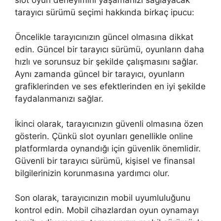
tarayıcı sürümü seçimi hakkında birkaç ipucu:
Öncelikle tarayıcınızın güncel olmasına dikkat
edin. Güncel bir tarayıcı sürümü, oyunların daha
hızlı ve sorunsuz bir şekilde çalışmasını sağlar.
Aynı zamanda güncel bir tarayıcı, oyunların
grafiklerinden ve ses efektlerinden en iyi şekilde
faydalanmanızı sağlar.
İkinci olarak, tarayıcınızın güvenli olmasına özen
gösterin. Çünkü slot oyunları genellikle online
platformlarda oynandığı için güvenlik önemlidir.
Güvenli bir tarayıcı sürümü, kişisel ve finansal
bilgilerinizin korunmasına yardımcı olur.
Son olarak, tarayıcınızın mobil uyumluluğunu
kontrol edin. Mobil cihazlardan oyun oynamayı