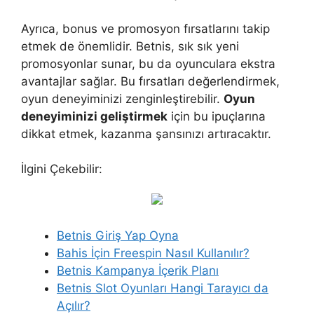
Ayrıca, bonus ve promosyon fırsatlarını takip
etmek de önemlidir. Betnis, sık sık yeni
promosyonlar sunar, bu da oyunculara ekstra
avantajlar sağlar. Bu fırsatları değerlendirmek,
oyun deneyiminizi zenginleştirebilir.
Oyun
deneyiminizi geliştirmek
için bu ipuçlarına
dikkat etmek, kazanma şansınızı artıracaktır.
İlgini Çekebilir:
Betnis Giriş Yap Oyna
Bahis İçin Freespin Nasıl Kullanılır?
Betnis Kampanya İçerik Planı
Betnis Slot Oyunları Hangi Tarayıcı da
Açılır?