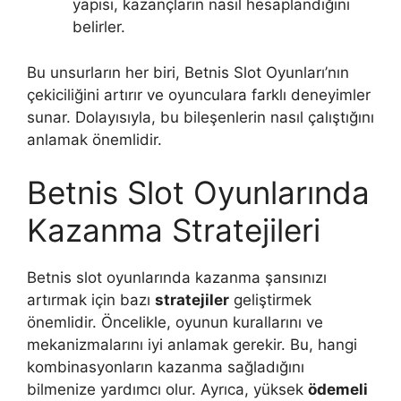
yapısı, kazançların nasıl hesaplandığını
belirler.
Bu unsurların her biri, Betnis Slot Oyunları’nın
çekiciliğini artırır ve oyunculara farklı deneyimler
sunar. Dolayısıyla, bu bileşenlerin nasıl çalıştığını
anlamak önemlidir.
Betnis Slot Oyunlarında
Kazanma Stratejileri
Betnis slot oyunlarında kazanma şansınızı
artırmak için bazı
stratejiler
geliştirmek
önemlidir. Öncelikle, oyunun kurallarını ve
mekanizmalarını iyi anlamak gerekir. Bu, hangi
kombinasyonların kazanma sağladığını
bilmenize yardımcı olur. Ayrıca, yüksek
ödemeli