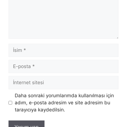
İsim
E-
posta
İnternet
sitesi
Daha sonraki yorumlarımda kullanılması için
adım, e-posta adresim ve site adresim bu
tarayıcıya kaydedilsin.