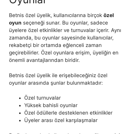
Betnis özel üyelik, kullanıcılarına birçok
özel
oyun
seçeneği sunar. Bu oyunlar, sadece
üyelere özel etkinlikler ve turnuvalar içerir. Aynı
zamanda, bu oyunlar sayesinde kullanıcılar,
rekabetçi bir ortamda eğlenceli zaman
geçirebilirler. Özel oyunlara erişim, üyeliğin en
önemli avantajlarından biridir.
Betnis özel üyelik ile erişebileceğiniz özel
oyunlar arasında şunlar bulunmaktadır:
Özel turnuvalar
Yüksek bahisli oyunlar
Özel ödüllerle desteklenen etkinlikler
Üyeler arası özel karşılaşmalar