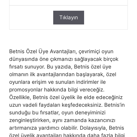
Tıklayın
Betnis Özel Üye Avantajları, çevrimiçi oyun
dünyasında öne çıkmanızı sağlayacak birçok
fırsatı sunuyor. Bu yazıda, Betnis özel üye
olmanın ilk avantajlarından başlayarak, özel
oyunlara erişim ve sunulan indirimler ile
promosyonlar hakkında bilgi vereceğiz.
Özellikle, Betnis özel üyelik ile elde edeceğiniz
uzun vadeli faydaları keşfedeceksiniz. Betnis’in
sunduğu bu fırsatlar, oyun deneyiminizi
zenginleştirirken, aynı zamanda kazancınızı
artırmanıza yardımcı olabilir. Dolayısıyla, Betnis
özel üyelik avantajları hakkında daha fazla bilgi