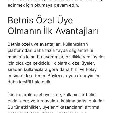
edinmek için okumaya devam edin.
Betnis Özel Üye
Olmanın İlk Avantajları
Betnis özel üye avantajları, kullanıcıların
platformdan daha fazla fayda sağlamasını
mümkün kılar. Bu avantajlar, özellikle yeni üyeler
için oldukça çekicidir. İlk olarak, özel üyeler,
sıradan kullanıcılara göre daha hızlı ve kolay
erişim elde ederler. Böylece, oyun deneyimleri
daha keyifli hale gelir.
İkinci olarak, özel üyelik ile, kullanıcılar belirli
etkinliklere ve turnuvalara katılma şansı bulurlar.
Bu tür etkinlikler, üyelerin kazançlarını artırma