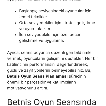
Başlangıç seviyesindeki oyuncular için
temel teknikler.
Orta seviyedekiler için strateji geliştirme
ve oyun taktikleri.
İleri seviyedekiler için özel beceri
geliştirme ve uygulama.
Ayrıca, seans boyunca düzenli geri bildirimler
vermek, oyuncuların gelişimini destekler. Her bir
katılımcının performansını değerlendirerek,
güçlü ve zayıf yönlerini belirleyebilirsiniz. Bu,
Betnis Oyun Seans Planlaması
sürecinin
önemli bir parçasıdır ve katılımcıların
motivasyonunu artırır.
Betnis Oyun Seansında