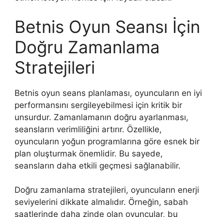
Betnis Oyun Seansı İçin
Doğru Zamanlama
Stratejileri
Betnis oyun seans planlaması, oyuncuların en iyi
performansını sergileyebilmesi için kritik bir
unsurdur. Zamanlamanın doğru ayarlanması,
seansların verimliliğini artırır. Özellikle,
oyuncuların yoğun programlarına göre esnek bir
plan oluşturmak önemlidir. Bu sayede,
seansların daha etkili geçmesi sağlanabilir.
Doğru zamanlama stratejileri, oyuncuların enerji
seviyelerini dikkate almalıdır. Örneğin, sabah
saatlerinde daha zinde olan oyuncular, bu