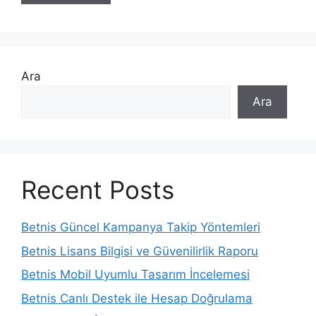
Ara
Ara
Recent Posts
Betnis Güncel Kampanya Takip Yöntemleri
Betnis Lisans Bilgisi ve Güvenilirlik Raporu
Betnis Mobil Uyumlu Tasarım İncelemesi
Betnis Canlı Destek ile Hesap Doğrulama