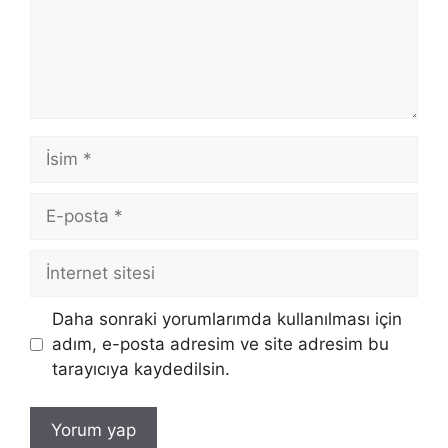
İsim
E-
posta
İnternet
sitesi
Daha sonraki yorumlarımda kullanılması için
adım, e-posta adresim ve site adresim bu
tarayıcıya kaydedilsin.