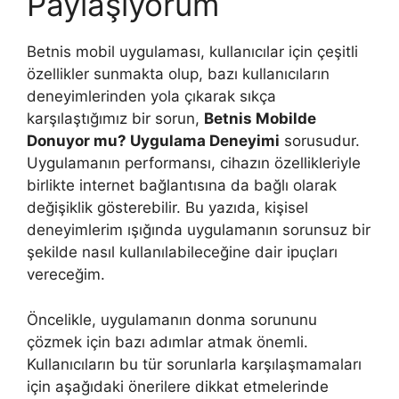
Paylaşıyorum
Betnis mobil uygulaması, kullanıcılar için çeşitli
özellikler sunmakta olup, bazı kullanıcıların
deneyimlerinden yola çıkarak sıkça
karşılaştığımız bir sorun,
Betnis Mobilde
Donuyor mu? Uygulama Deneyimi
sorusudur.
Uygulamanın performansı, cihazın özellikleriyle
birlikte internet bağlantısına da bağlı olarak
değişiklik gösterebilir. Bu yazıda, kişisel
deneyimlerim ışığında uygulamanın sorunsuz bir
şekilde nasıl kullanılabileceğine dair ipuçları
vereceğim.
Öncelikle, uygulamanın donma sorununu
çözmek için bazı adımlar atmak önemli.
Kullanıcıların bu tür sorunlarla karşılaşmamaları
için aşağıdaki önerilere dikkat etmelerinde