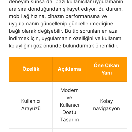
deneyim sunsa da, bazı kullanıcılar uygulamanın
ara sıra donduğundan şikayet ediyor. Bu durum,
mobil ağ hızına, cihazın performansına ve
uygulamanın güncellenip güncellenmediğine
bağlı olarak değişebilir. Bu tip sorunları en aza
indirmek için, uygulamanın özelliğini ve kullanım
kolaylığını göz önünde bulundurmak önemlidir.
Öne Çıkan
Özellik
Açıklama
Yanı
Modern
ve
Kullanıcı
Kolay
Kullanıcı
Arayüzü
navigasyon
Dostu
Tasarım