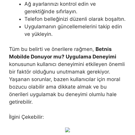
Ağ ayarlarınızı kontrol edin ve
gerektiğinde sıfırlayın.
Telefon belleğinizi düzenli olarak boşaltın.
Uygulamanın güncellemelerini takip edin
ve yükleyin.
Tüm bu belirti ve önerilere rağmen,
Betnis
Mobilde Donuyor mu? Uygulama Deneyimi
konusunun kullanıcı deneyimini etkileyen önemli
bir faktör olduğunu unutmamak gerekiyor.
Yaşanan sorunlar, bazen kullanıcılar için moral
bozucu olabilir ama dikkate almak ve bu
önerileri uygulamak bu deneyimi olumlu hale
getirebilir.
İlgini Çekebilir: