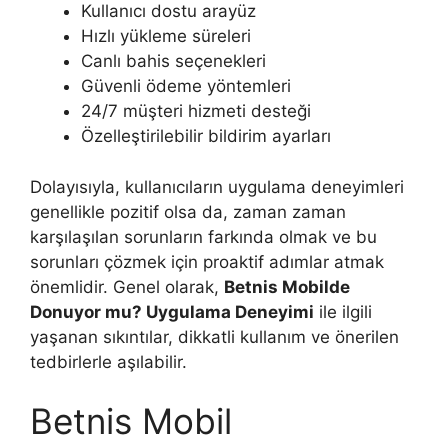
Kullanıcı dostu arayüz
Hızlı yükleme süreleri
Canlı bahis seçenekleri
Güvenli ödeme yöntemleri
24/7 müşteri hizmeti desteği
Özelleştirilebilir bildirim ayarları
Dolayısıyla, kullanıcıların uygulama deneyimleri
genellikle pozitif olsa da, zaman zaman
karşılaşılan sorunların farkında olmak ve bu
sorunları çözmek için proaktif adımlar atmak
önemlidir. Genel olarak,
Betnis Mobilde
Donuyor mu? Uygulama Deneyimi
ile ilgili
yaşanan sıkıntılar, dikkatli kullanım ve önerilen
tedbirlerle aşılabilir.
Betnis Mobil