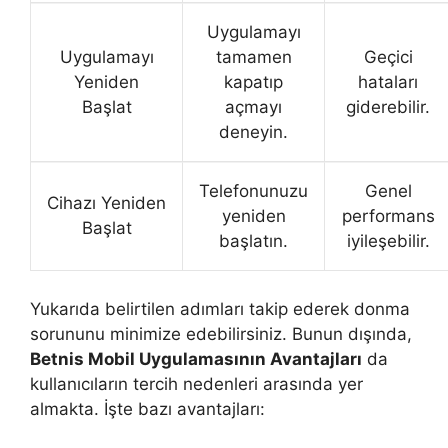
Uygulamayı
Uygulamayı
tamamen
Geçici
Yeniden
kapatıp
hataları
Başlat
açmayı
giderebilir.
deneyin.
Telefonunuzu
Genel
Cihazı Yeniden
yeniden
performans
Başlat
başlatın.
iyileşebilir.
Yukarıda belirtilen adımları takip ederek donma
sorununu minimize edebilirsiniz. Bunun dışında,
Betnis Mobil Uygulamasının Avantajları
da
kullanıcıların tercih nedenleri arasında yer
almakta. İşte bazı avantajları: