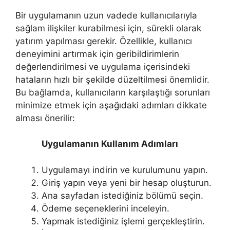
Bir uygulamanın uzun vadede kullanıcılarıyla
sağlam ilişkiler kurabilmesi için, sürekli olarak
yatırım yapılması gerekir. Özellikle, kullanıcı
deneyimini artırmak için geribildirimlerin
değerlendirilmesi ve uygulama içerisindeki
hataların hızlı bir şekilde düzeltilmesi önemlidir.
Bu bağlamda, kullanıcıların karşılaştığı sorunları
minimize etmek için aşağıdaki adımları dikkate
alması önerilir:
Uygulamanın Kullanım Adımları
Uygulamayı indirin ve kurulumunu yapın.
Giriş yapın veya yeni bir hesap oluşturun.
Ana sayfadan istediğiniz bölümü seçin.
Ödeme seçeneklerini inceleyin.
Yapmak istediğiniz işlemi gerçekleştirin.