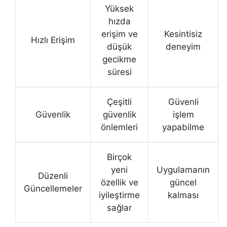
Yüksek
hızda
erişim ve
Kesintisiz
Hızlı Erişim
düşük
deneyim
gecikme
süresi
Çeşitli
Güvenli
Güvenlik
güvenlik
işlem
önlemleri
yapabilme
Birçok
yeni
Uygulamanın
Düzenli
özellik ve
güncel
Güncellemeler
iyileştirme
kalması
sağlar