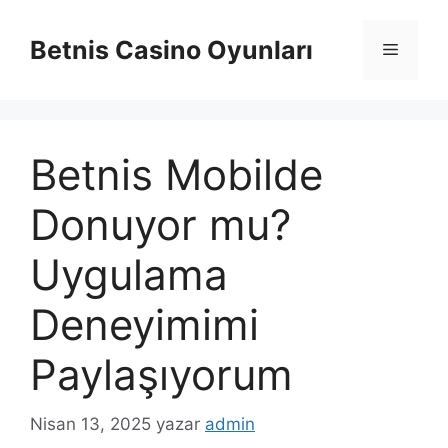
İçeriğe
atla
Betnis Casino Oyunları
Menü
Betnis Mobilde
Donuyor mu?
Uygulama
Deneyimimi
Paylaşıyorum
Nisan 13, 2025
yazar
admin