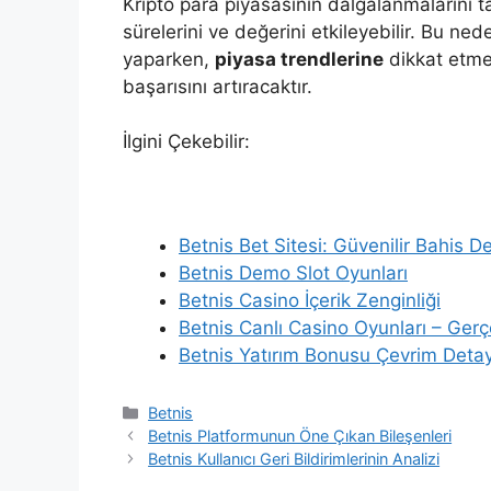
Kripto para piyasasının dalgalanmalarını ta
sürelerini ve değerini etkileyebilir. Bu ne
yaparken,
piyasa trendlerine
dikkat etmek 
başarısını artıracaktır.
İlgini Çekebilir:
Betnis Bet Sitesi: Güvenilir Bahis D
Betnis Demo Slot Oyunları
Betnis Casino İçerik Zenginliği
Betnis Canlı Casino Oyunları – Ger
Betnis Yatırım Bonusu Çevrim Detay
Kategoriler
Betnis
Betnis Platformunun Öne Çıkan Bileşenleri
Betnis Kullanıcı Geri Bildirimlerinin Analizi