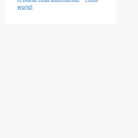
world!