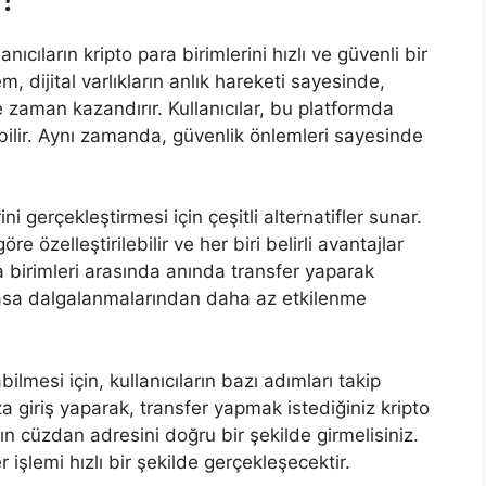
nıcıların kripto para birimlerini hızlı ve güvenli bir
, dijital varlıkların anlık hareketi sayesinde,
zaman kazandırır. Kullanıcılar, bu platformda
ilir. Aynı zamanda, güvenlik önlemleri sayesinde
ini gerçekleştirmesi için çeşitli alternatifler sunar.
göre özelleştirilebilir ve her biri belirli avantajlar
para birimleri arasında anında transfer yaparak
piyasa dalgalanmalarından daha az etkilenme
abilmesi için, kullanıcıların bazı adımları takip
a giriş yaparak, transfer yapmak istediğiniz kripto
nın cüzdan adresini doğru bir şekilde girmelisiniz.
işlemi hızlı bir şekilde gerçekleşecektir.