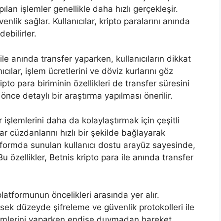
pılan işlemler genellikle daha hızlı gerçekleşir.
nlik sağlar. Kullanıcılar, kripto paralarını anında
ebilirler.
ile anında transfer yaparken, kullanıcıların dikkat
cılar, işlem ücretlerini ve döviz kurlarını göz
pto para biriminin özellikleri de transfer süresini
nce detaylı bir araştırma yapılması önerilir.
er işlemlerini daha da kolaylaştırmak için çeşitli
r cüzdanlarını hızlı bir şekilde bağlayarak
platformda sunulan kullanıcı dostu arayüz sayesinde,
 Bu özellikler, Betnis kripto para ile anında transfer
platformunun öncelikleri arasında yer alır.
üksek düzeyde şifreleme ve güvenlik protokolleri ile
şlemlerini yaparken endişe duymadan hareket