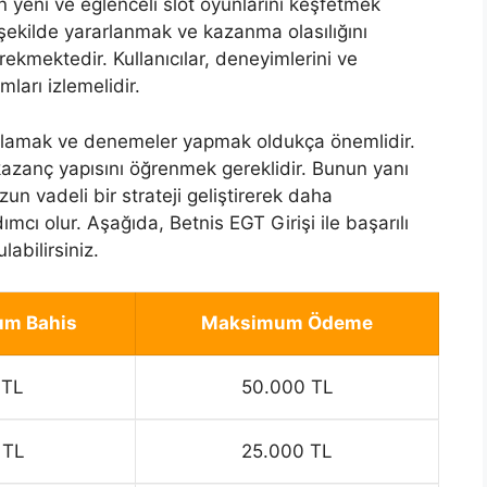
n yeni ve eğlenceli slot oyunlarını keşfetmek
ekilde yararlanmak ve kazanma olasılığını
rekmektedir. Kullanıcılar, deneyimlerini ve
mları izlemelidir.
ı anlamak ve denemeler yapmak oldukça önemlidir.
e kazanç yapısını öğrenmek gereklidir. Bunun yanı
zun vadeli bir strateji geliştirerek daha
ımcı olur. Aşağıda, Betnis EGT Girişi ile başarılı
labilirsiniz.
m Bahis
Maksimum Ödeme
 TL
50.000 TL
 TL
25.000 TL