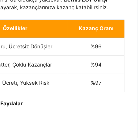
ayarak, kazançlarınıza kazanç katabilirsiniz.
Özellikler
Kazanç Oranı
ru, Ücretsiz Dönüşler
%96
atter, Çoklu Kazançlar
%94
 Ücreti, Yüksek Risk
%97
z Faydalar