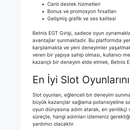
Canlı destek hizmetleri
Bonus ve promosyon fırsatları
Gelişmiş grafik ve ses kalitesi
Betnis EGT Girişi, sadece oyun oynamakla
avantajlar sunmaktadır. Bu platformda yer a
karşılamakta ve yeni deneyimler yaşatmakt
veren bir yapıya sahip olması, kullanıcı m
kazançlı bir deneyim elde etmek, Betnis EG
En İyi Slot Oyunların
Slot oyunları, eğlenceli bir deneyim sunma
büyük kazançlar sağlama potansiyeline sa
oyun dünyasına adım atarak, en yenilikçi ve
süreçte, hangi adımları izlemeniz gerektiğ
yardımcı olacaktır.