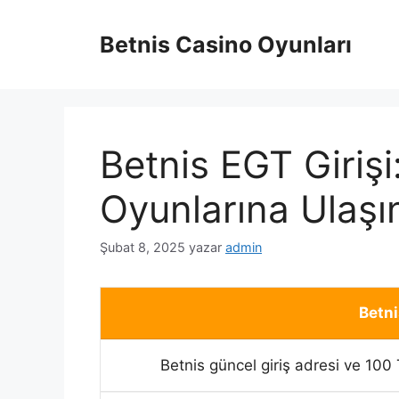
İçeriğe
atla
Betnis Casino Oyunları
Betnis EGT Girişi:
Oyunlarına Ulaşı
Şubat 8, 2025
yazar
admin
Betni
Betnis güncel giriş adresi ve 1