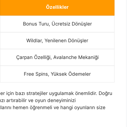
Özellikler
Bonus Turu, Ücretsiz Dönüşler
Wildlar, Yenilenen Dönüşler
Çarpan Özelliği, Avalanche Mekaniği
Free Spins, Yüksek Ödemeler
er için bazı stratejiler uygulamak önemlidir. Doğru
ızı artırabilir ve oyun deneyiminizi
rallarını hemen öğrenmeli ve hangi oyunların size