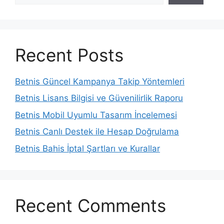
Recent Posts
Betnis Güncel Kampanya Takip Yöntemleri
Betnis Lisans Bilgisi ve Güvenilirlik Raporu
Betnis Mobil Uyumlu Tasarım İncelemesi
Betnis Canlı Destek ile Hesap Doğrulama
Betnis Bahis İptal Şartları ve Kurallar
Recent Comments