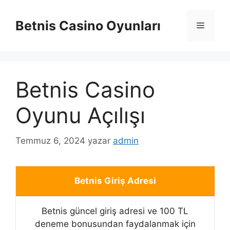
İçeriğe
atla
Betnis Casino Oyunları
Menü
Betnis Casino
Oyunu Açılışı
Temmuz 6, 2024
yazar
admin
Betnis Giriş Adresi
Betnis güncel giriş adresi ve 100 TL
deneme bonusundan faydalanmak için