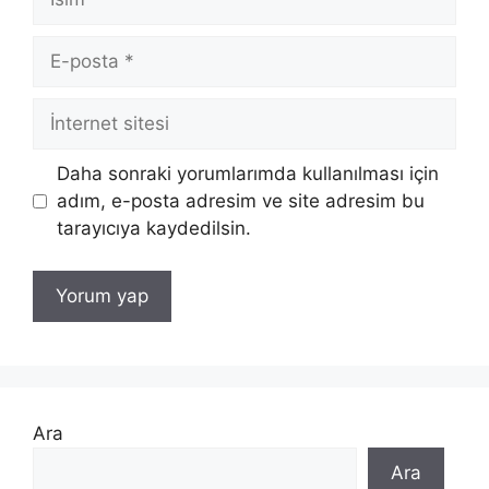
E-
posta
İnternet
sitesi
Daha sonraki yorumlarımda kullanılması için
adım, e-posta adresim ve site adresim bu
tarayıcıya kaydedilsin.
Ara
Ara