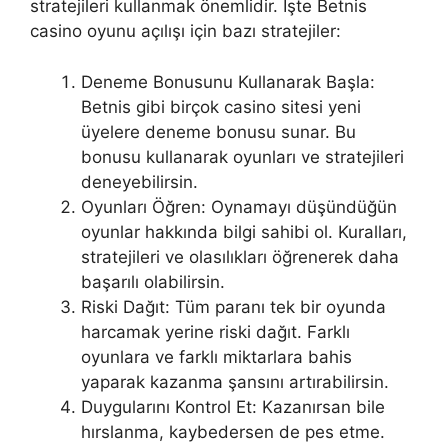
stratejileri kullanmak önemlidir. İşte Betnis
casino oyunu açılışı için bazı stratejiler:
Deneme Bonusunu Kullanarak Başla:
Betnis gibi birçok casino sitesi yeni
üyelere deneme bonusu sunar. Bu
bonusu kullanarak oyunları ve stratejileri
deneyebilirsin.
Oyunları Öğren: Oynamayı düşündüğün
oyunlar hakkında bilgi sahibi ol. Kuralları,
stratejileri ve olasılıkları öğrenerek daha
başarılı olabilirsin.
Riski Dağıt: Tüm paranı tek bir oyunda
harcamak yerine riski dağıt. Farklı
oyunlara ve farklı miktarlara bahis
yaparak kazanma şansını artırabilirsin.
Duygularını Kontrol Et: Kazanırsan bile
hırslanma, kaybedersen de pes etme.