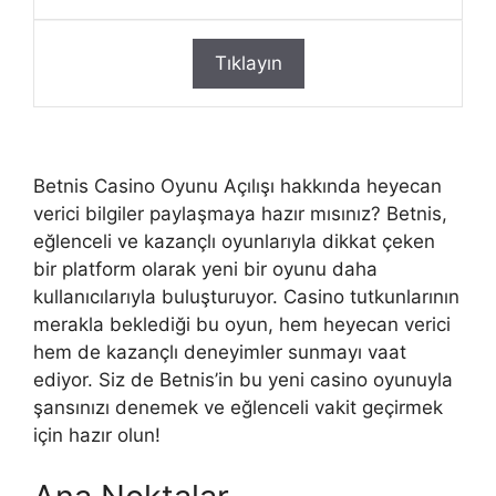
Tıklayın
Betnis Casino Oyunu Açılışı hakkında heyecan
verici bilgiler paylaşmaya hazır mısınız? Betnis,
eğlenceli ve kazançlı oyunlarıyla dikkat çeken
bir platform olarak yeni bir oyunu daha
kullanıcılarıyla buluşturuyor. Casino tutkunlarının
merakla beklediği bu oyun, hem heyecan verici
hem de kazançlı deneyimler sunmayı vaat
ediyor. Siz de Betnis’in bu yeni casino oyunuyla
şansınızı denemek ve eğlenceli vakit geçirmek
için hazır olun!