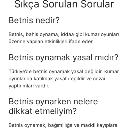
Sıkça Sorulan Sorular
Betnis nedir?
Betnis, bahis oynama, iddaa gibi kumar oyunları
üzerine yapılan etkinlikleri ifade eder.
Betnis oynamak yasal mıdır?
Türkiye’de betnis oynamak yasal değildir. Kumar
oyunlarına katılmak yasal değildir ve cezai
yaptırımları vardır.
Betnis oynarken nelere
dikkat etmeliyim?
Betnis oynamak, bağımlılığa ve maddi kayıplara