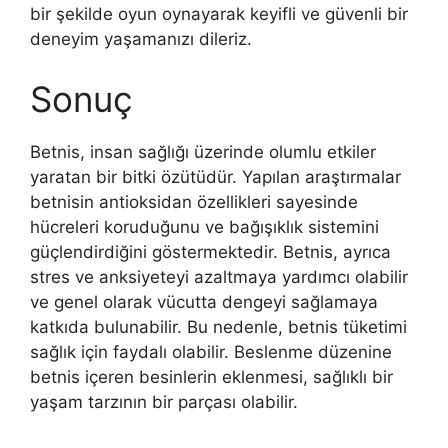
bir şekilde oyun oynayarak keyifli ve güvenli bir
deneyim yaşamanızı dileriz.
Sonuç
Betnis, insan sağlığı üzerinde olumlu etkiler
yaratan bir bitki özütüdür. Yapılan araştırmalar
betnisin antioksidan özellikleri sayesinde
hücreleri koruduğunu ve bağışıklık sistemini
güçlendirdiğini göstermektedir. Betnis, ayrıca
stres ve anksiyeteyi azaltmaya yardımcı olabilir
ve genel olarak vücutta dengeyi sağlamaya
katkıda bulunabilir. Bu nedenle, betnis tüketimi
sağlık için faydalı olabilir. Beslenme düzenine
betnis içeren besinlerin eklenmesi, sağlıklı bir
yaşam tarzının bir parçası olabilir.