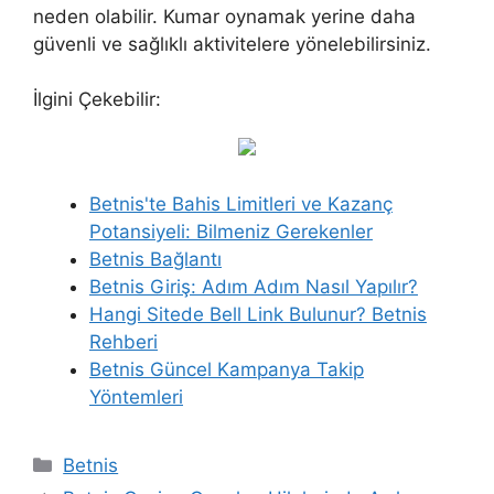
neden olabilir. Kumar oynamak yerine daha
güvenli ve sağlıklı aktivitelere yönelebilirsiniz.
İlgini Çekebilir:
Betnis'te Bahis Limitleri ve Kazanç
Potansiyeli: Bilmeniz Gerekenler
Betnis Bağlantı
Betnis Giriş: Adım Adım Nasıl Yapılır?
Hangi Sitede Bell Link Bulunur? Betnis
Rehberi
Betnis Güncel Kampanya Takip
Yöntemleri
Kategoriler
Betnis