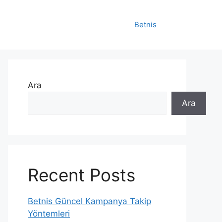
Betnis
Ara
Ara
Recent Posts
Betnis Güncel Kampanya Takip
Yöntemleri