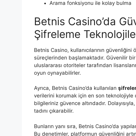
Arama fonksiyonu ile kolay bulma
Betnis Casino’da Güv
Şifreleme Teknolojile
Betnis Casino, kullanıcılarının güvenliğini
süreçlerinden başlamaktadır. Güvenilir bi
uluslararası otoriteler tarafından lisanslan
oyun oynayabilirler.
Ayrıca, Betnis Casino’da kullanılan
şifrele
verilerini korumak için en son teknolojiyle 
bilgileriniz güvence altındadır. Dolayısıyl
tadını çıkarabilir.
Bunların yanı sıra, Betnis Casino’da yapıla
Bu denetimler, platformun güvenliğini artı