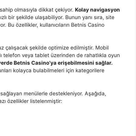
 sahip olmasıyla dikkat çekiyor.
Kolay navigasyon
lı bir şekilde ulaşabiliyor. Bunun yanı sıra, site
. Bu özellikler, kullanıcıların Betnis Casino
uz çalışacak şekilde optimize edilmiştir. Mobil
ı telefon veya tablet üzerinden de rahatlıkla oyun
 yerde Betnis Casino’ya erişebilmesini sağlar.
oyunları kolayca bulabilmeleri için kategorilere
sağlayan menülerle destekleniyor. Aşağıda,
ı özellikler listelenmiştir: