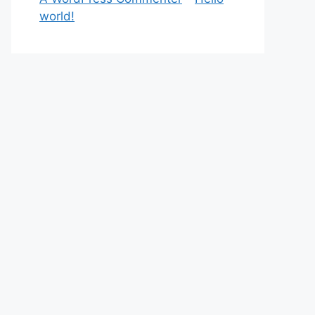
world!