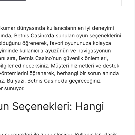
kumar dünyasında kullanıcıların en iyi deneyimi
ısında, Betnis Casino’da sunulan oyun seçeneklerini
olduğunu öğrenerek, favori oyununuza kolayca
neyiminde kullanıcı arayüzünün ve navigasyonun
nı sıra, Betnis Casino’nun güvenlik önlemleri,
bilgiler edineceksiniz. Müşteri hizmetleri ve destek
m yöntemlerini öğrenerek, herhangi bir sorun anında
iz. Bu yazı, Betnis Casino’da geçireceğiniz
er sunuyor.
un Seçenekleri: Hangi
eçenekleri ile zenginleşiyor. Kullanıcılar, klasik