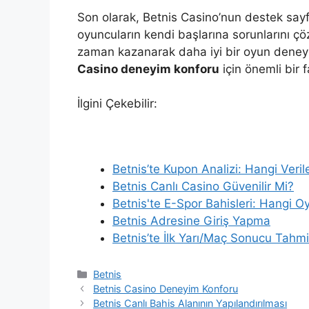
Son olarak, Betnis Casino’nun destek sayfa
oyuncuların kendi başlarına sorunlarını çöz
zaman kazanarak daha iyi bir oyun deneyim
Casino deneyim konforu
için önemli bir 
İlgini Çekebilir:
Betnis’te Kupon Analizi: Hangi Verile
Betnis Canlı Casino Güvenilir Mi?
Betnis'te E-Spor Bahisleri: Hangi 
Betnis Adresine Giriş Yapma
Betnis’te İlk Yarı/Maç Sonucu Tahmin
Kategoriler
Betnis
Betnis Casino Deneyim Konforu
Betnis Canlı Bahis Alanının Yapılandırılması