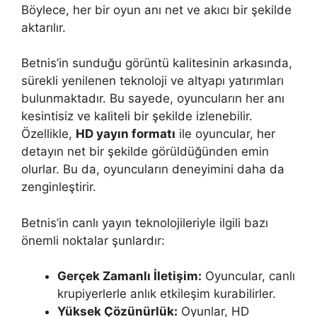
Böylece, her bir oyun anı net ve akıcı bir şekilde
aktarılır.
Betnis’in sunduğu görüntü kalitesinin arkasında,
sürekli yenilenen teknoloji ve altyapı yatırımları
bulunmaktadır. Bu sayede, oyuncuların her anı
kesintisiz ve kaliteli bir şekilde izlenebilir.
Özellikle,
HD yayın formatı
ile oyuncular, her
detayın net bir şekilde görüldüğünden emin
olurlar. Bu da, oyuncuların deneyimini daha da
zenginleştirir.
Betnis’in canlı yayın teknolojileriyle ilgili bazı
önemli noktalar şunlardır:
Gerçek Zamanlı İletişim:
Oyuncular, canlı
krupiyerlerle anlık etkileşim kurabilirler.
Yüksek Çözünürlük:
Oyunlar, HD