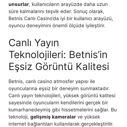
unsurlar
, kullanıcıların arayüzde daha uzun
süre kalmalarını teşvik eder. Sonuç olarak,
Betnis Canlı Casino’da iyi bir kullanıcı arayüzü,
oyuncu deneyimini önemli ölçüde iyileştirir.
Canlı Yayın
Teknolojileri: Betnis’in
Eşsiz Görüntü Kalitesi
Betnis, canlı casino atmosfer yapısı ile
oyuncularına eşsiz bir deneyim sunmaktadır.
Canlı yayın teknolojileri, yüksek görüntü kalitesi
sayesinde oyuncuların kendilerini gerçek bir
kumarhanedeymiş gibi hissetmelerini sağlar. Bu
teknoloji,
gelişmiş kameralar
ve yüksek
internet bağlantıları kullanılarak gerçekleştirilir.