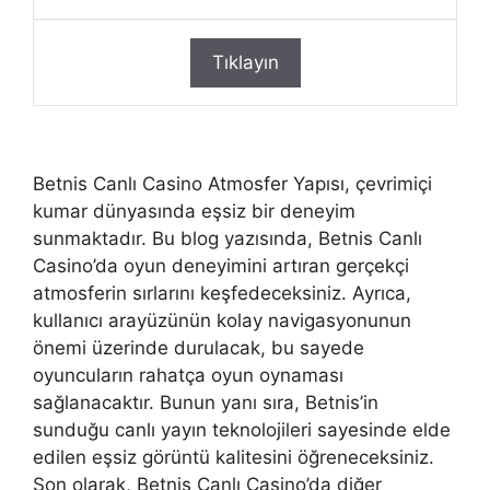
Tıklayın
Betnis Canlı Casino Atmosfer Yapısı, çevrimiçi
kumar dünyasında eşsiz bir deneyim
sunmaktadır. Bu blog yazısında, Betnis Canlı
Casino’da oyun deneyimini artıran gerçekçi
atmosferin sırlarını keşfedeceksiniz. Ayrıca,
kullanıcı arayüzünün kolay navigasyonunun
önemi üzerinde durulacak, bu sayede
oyuncuların rahatça oyun oynaması
sağlanacaktır. Bunun yanı sıra, Betnis’in
sunduğu canlı yayın teknolojileri sayesinde elde
edilen eşsiz görüntü kalitesini öğreneceksiniz.
Son olarak, Betnis Canlı Casino’da diğer