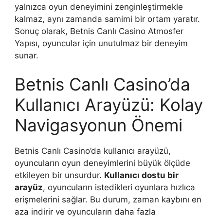
yalnızca oyun deneyimini zenginleştirmekle
kalmaz, aynı zamanda samimi bir ortam yaratır.
Sonuç olarak, Betnis Canlı Casino Atmosfer
Yapısı, oyuncular için unutulmaz bir deneyim
sunar.
Betnis Canlı Casino’da
Kullanıcı Arayüzü: Kolay
Navigasyonun Önemi
Betnis Canlı Casino’da kullanıcı arayüzü,
oyuncuların oyun deneyimlerini büyük ölçüde
etkileyen bir unsurdur.
Kullanıcı dostu bir
arayüz
, oyuncuların istedikleri oyunlara hızlıca
erişmelerini sağlar. Bu durum, zaman kaybını en
aza indirir ve oyuncuların daha fazla