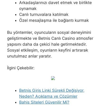
Arkadaşlarınızı davet etmek ve birlikte
oynamak
Canlı turnuvalara katılmak
Özel mesajlaşma ile bağlantı kurmak
Bu yöntemler, oyuncuların sosyal deneyimini
geliştirmekte ve Betnis Canlı Casino atmosfer
yapısını daha da çekici hale getirmektedir.
Sosyal etkileşim, oyunların keyfini artırarak
unutulmaz anlar yaratır.
İlgini Çekebilir:
Betnis Giriş Linki Sürekli Değişiyor,
Neden? Açıklama ve Çözümler
Bahis Siteleri Güvenilir Mi?